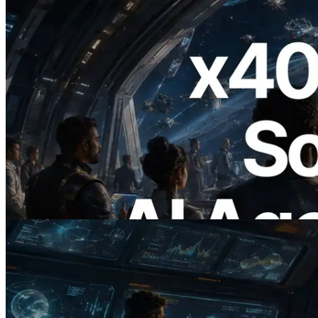
2026.07.04
ERPC Meluncurkan Solana RPC
Berbasis x402 — Era AI Agent
Membayar API yang Dibutuhkan Secara
On Demand
Baca artikel ini