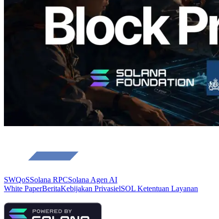
Baca artikel ini
Muat lagi
SWQoS
Solana RPC
Solana Agen AI
White Paper
Berita
Kebijakan Privasi
elSOL Ketentuan Layanan