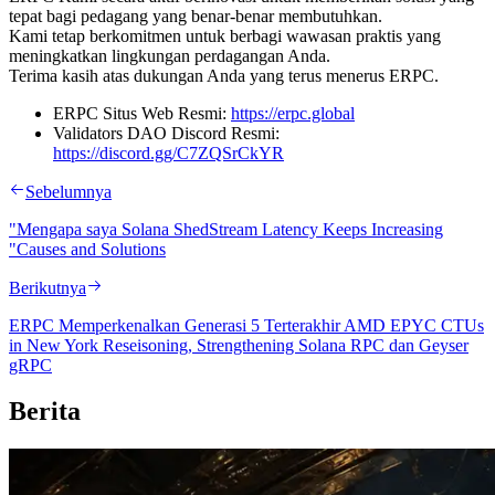
tepat bagi pedagang yang benar-benar membutuhkan.
Kami tetap berkomitmen untuk berbagi wawasan praktis yang
meningkatkan lingkungan perdagangan Anda.
Terima kasih atas dukungan Anda yang terus menerus ERPC.
ERPC Situs Web Resmi:
https://erpc.global
Validators DAO Discord Resmi:
https://discord.gg/C7ZQSrCkYR
Sebelumnya
"Mengapa saya Solana ShedStream Latency Keeps Increasing
"Causes and Solutions
Berikutnya
ERPC Memperkenalkan Generasi 5 Terterakhir AMD EPYC CTUs
in New York Reseisoning, Strengthening Solana RPC dan Geyser
gRPC
Berita