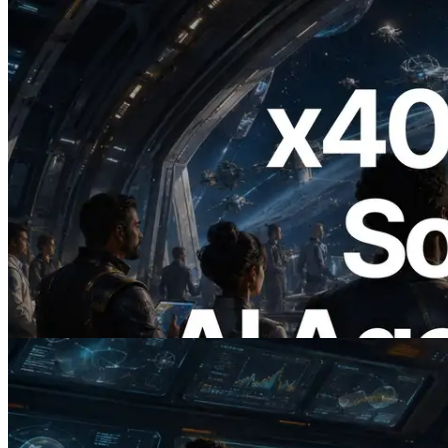
2026.07.04
ERPC Meluncurkan Solana RPC
Berbasis x402 — Era AI Agent
Membayar API yang Dibutuhkan Secara
On Demand
Baca artikel ini