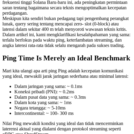
frekuensi tinggi Solana Baru-baru ini, ada peningkatan permintaan
saran tentang bagaimana secara teknis mengoptimalkan kecepatan
perdagangan.
Meskipun kita sendiri bukan pedagang tapi pengembang perangkat
lunak, query sering tentang mencapai zero- slot (0-block) atau
latensi dalam sekitar 400 m telah menyoroti wawasan teknis kritis.
Dalam artikel ini, kami mengklarifikasi kesalahpahaman yang sama:
terlalu berfokus pada waktu ping, keterlambatan streaming, dan
angka latensi rata-rata tidak selalu mengarah pada sukses trading.
Ping Time Is Merely an Ideal Benchmark
Mari kita ulangi apa arti ping Ping adalah kecepatan komunikasi
yang ideal, mewakili jarak jaringan sederhana atau minimal latensi:
Dalam jaringan yang sama: ~ 0.1ms
Koneksi pribadi (PNI): ~ 0.2ms
Dalam pusat data yang sama: ~ 0.3ms
Dalam kota yang sama: ~ 1ms
Negara tetangga: ~ 5-10ms
Intercontinental: ~ 100- 300 ms
Nilai Ping mewakili kondisi yang ideal dan tidak mencerminkan
laterensi aktual yang dialami dengan protokol streaming seperti