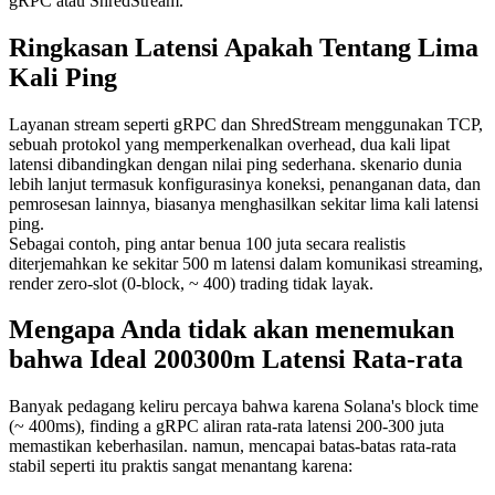
gRPC atau ShredStream.
Ringkasan Latensi Apakah Tentang Lima
Kali Ping
Layanan stream seperti gRPC dan ShredStream menggunakan TCP,
sebuah protokol yang memperkenalkan overhead, dua kali lipat
latensi dibandingkan dengan nilai ping sederhana. skenario dunia
lebih lanjut termasuk konfigurasinya koneksi, penanganan data, dan
pemrosesan lainnya, biasanya menghasilkan sekitar lima kali latensi
ping.
Sebagai contoh, ping antar benua 100 juta secara realistis
diterjemahkan ke sekitar 500 m latensi dalam komunikasi streaming,
render zero-slot (0-block, ~ 400) trading tidak layak.
Mengapa Anda tidak akan menemukan
bahwa Ideal 200300m Latensi Rata-rata
Banyak pedagang keliru percaya bahwa karena Solana's block time
(~ 400ms), finding a gRPC aliran rata-rata latensi 200-300 juta
memastikan keberhasilan. namun, mencapai batas-batas rata-rata
stabil seperti itu praktis sangat menantang karena: