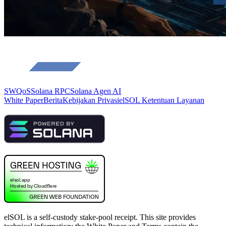
SWQoS
Solana RPC
Solana Agen AI
White Paper
Berita
Kebijakan Privasi
elSOL Ketentuan Layanan
elSOL is a self-custody stake-pool receipt. This site provides