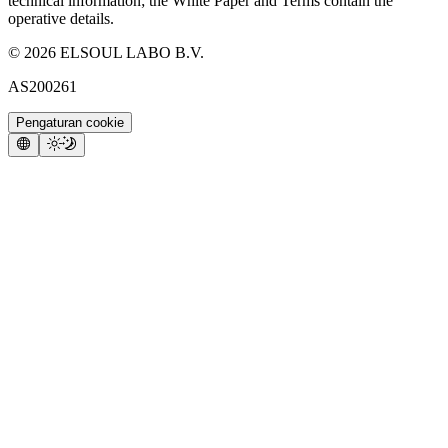
technical information; the White Paper and Terms contain the
operative details.
©
2026
ELSOUL LABO B.V.
AS200261
Pengaturan cookie