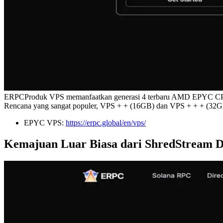
ERPCProduk VPS memanfaatkan generasi 4 terbaru AMD EPYC CPUs
Rencana yang sangat populer, VPS + + (16GB) dan VPS + + + (32GB)
EPYC VPS:
https://erpc.global/en/vps/
Kemajuan Luar Biasa dari ShredStream D