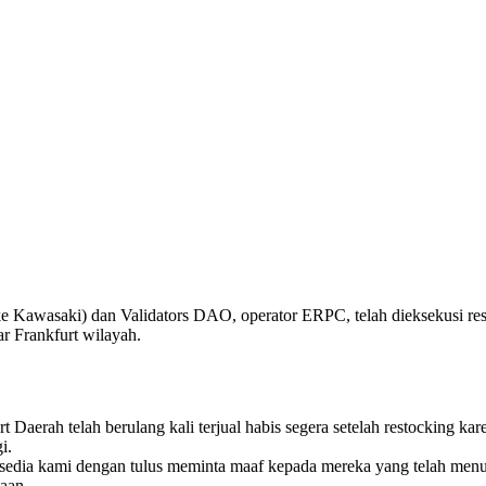
asaki) dan Validators DAO, operator ERPC, telah dieksekusi resto
r Frankfurt wilayah.
ah telah berulang kali terjual habis segera setelah restocking karena
i.
i tersedia kami dengan tulus meminta maaf kepada mereka yang telah 
aan.