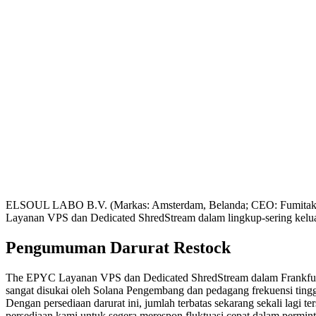
ELSOUL LABO B.V. (Markas: Amsterdam, Belanda; CEO: Fumitake Kaw
Layanan VPS dan Dedicated ShredStream dalam lingkup-sering kelua
Pengumuman Darurat Restock
The EPYC Layanan VPS dan Dedicated ShredStream dalam Frankfurt Daer
sangat disukai oleh Solana Pengembang dan pedagang frekuensi tingg
Dengan persediaan darurat ini, jumlah terbatas sekarang sekali lag
persediaan kami untuk segera merespon fluktuasi cepat dalam permint