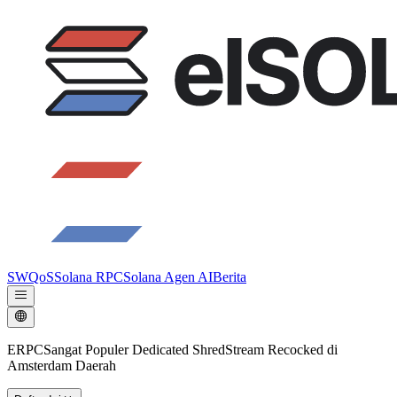
SWQoS
Solana RPC
Solana Agen AI
Berita
ERPCSangat Populer Dedicated ShredStream Recocked di
Amsterdam Daerah