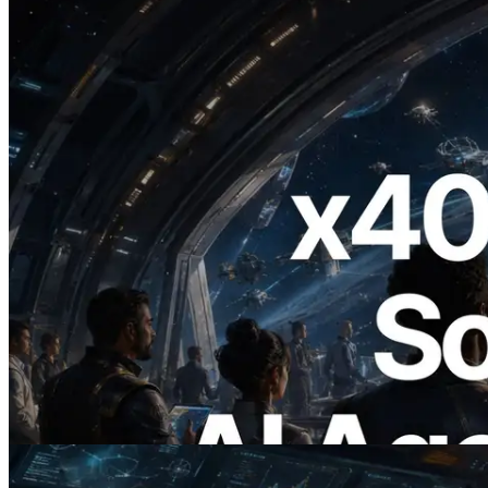
2026.07.04
ERPC Meluncurkan Solana RPC
Berbasis x402 — Era AI Agent
Membayar API yang Dibutuhkan Secara
On Demand
Baca artikel ini