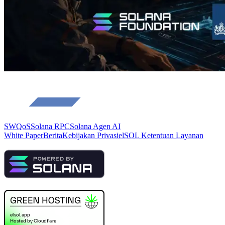
SWQoS
Solana RPC
Solana Agen AI
White Paper
Berita
Kebijakan Privasi
elSOL Ketentuan Layanan