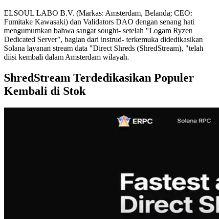
ELSOUL LABO B.V. (Markas: Amsterdam, Belanda; CEO:
Fumitake Kawasaki) dan Validators DAO dengan senang hati
mengumumkan bahwa sangat sought- setelah "Logam Ryzen
Dedicated Server", bagian dari instrud- terkemuka didedikasikan
Solana layanan stream data "Direct Shreds (ShredStream), "telah
diisi kembali dalam Amsterdam wilayah.
ShredStream Terdedikasikan Populer
Kembali di Stok