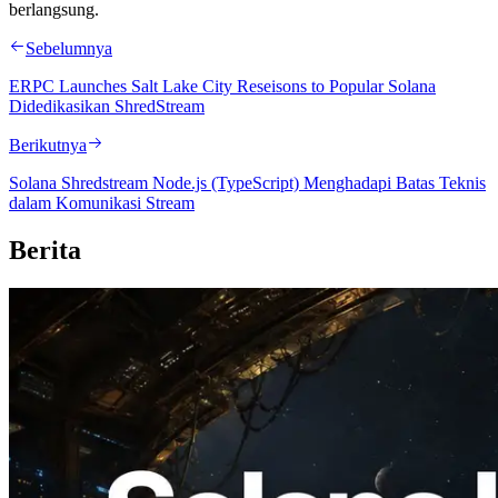
berlangsung.
Sebelumnya
ERPC Launches Salt Lake City Reseisons to Popular Solana
Didedikasikan ShredStream
Berikutnya
Solana Shredstream Node.js (TypeScript) Menghadapi Batas Teknis
dalam Komunikasi Stream
Berita