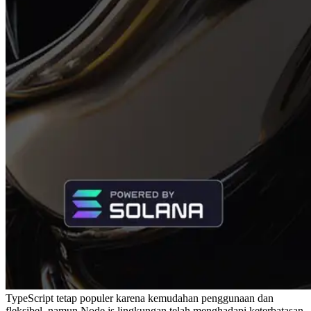
TypeScript tetap populer karena kemudahan penggunaan dan
fleksibel, namun Node.js lingkungan telah menghadapi keterbatasan