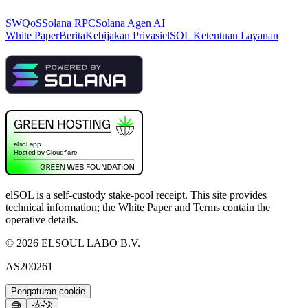
SWQoS
Solana RPC
Solana Agen AI
White Paper
Berita
Kebijakan Privasi
elSOL Ketentuan Layanan
elSOL is a self-custody stake-pool receipt. This site provides
technical information; the White Paper and Terms contain the
operative details.
©
2026
ELSOUL LABO B.V.
AS200261
Pengaturan cookie