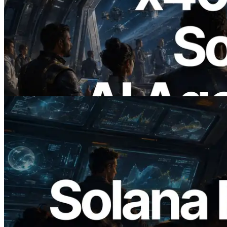
2026.07.04
ERPC Meluncurkan Solana RPC
Berbasis x402 — Era AI Agent
Membayar API yang Dibutuhkan Secara
On Demand
Baca artikel ini
2026.05.24