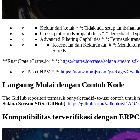
Keluar dari kotak * *: Tidak ada setup tambahan
Cross- platform Kompatibilitas * *: tersedia di T
Advanced Filtering Capbilities * *: Termasuk tran
Kecepatan dan Kekurangan # *: Mendukung s
Shreds.
**Rust Crate (Crates.io) * *:
https://crates.io/crates/solana-stream-sdk
Paket NPM * *:
https://www.npmjs.com/package/@valida
Langsung Mulai dengan Contoh Kode
The GitHub repositori termasuk banyak readid- to-use contoh untuk 
Solana Stream SDK (GitHub)
:
https://github.com/ValidatorsDAO/s
Kompatibilitas terverifikasi dengan ER