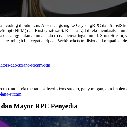
 atau coding dibutuhkan. Akses langsung ke Geyser gRPC dan ShredStr
ypeScript (NPM) dan Rust (Crates.io). Rust sangat direkomendasikan u
saksi canggih dan akuntansi-berbasis penyaringan untuk ShredStream, s
treaming lebih cepat daripada WebSockets tradisional, kompatibel de
tors-dao/solana-stream-sdk
membantu anda menguji subscriptions stream, penyaringan, dan impleme
olana-stream
PC dan Mayor RPC Penyedia