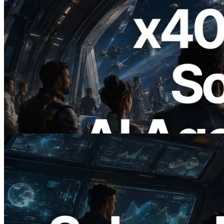
2026.07.04
ERPC Meluncurkan Solana RPC
Berbasis x402 — Era AI Agent
Membayar API yang Dibutuhkan Secara
On Demand
Baca artikel ini