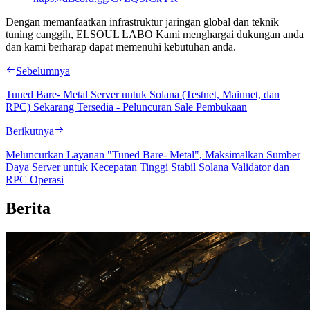
Dengan memanfaatkan infrastruktur jaringan global dan teknik
tuning canggih, ELSOUL LABO Kami menghargai dukungan anda
dan kami berharap dapat memenuhi kebutuhan anda.
Sebelumnya
Tuned Bare- Metal Server untuk Solana (Testnet, Mainnet, dan
RPC) Sekarang Tersedia - Peluncuran Sale Pembukaan
Berikutnya
Meluncurkan Layanan "Tuned Bare- Metal", Maksimalkan Sumber
Daya Server untuk Kecepatan Tinggi Stabil Solana Validator dan
RPC Operasi
Berita