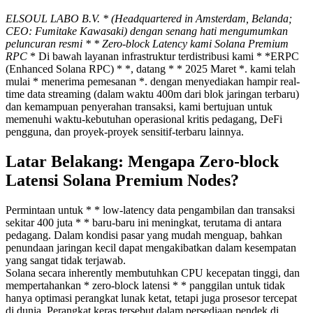
ELSOUL LABO B.V.
* (Headquartered in Amsterdam, Belanda;
CEO: Fumitake Kawasaki) dengan senang hati mengumumkan
peluncuran resmi * * Zero-block Latency kami Solana Premium
RPC
* Di bawah layanan infrastruktur terdistribusi kami * *ERPC
(Enhanced Solana RPC) * *, datang * * 2025 Maret *. kami telah
mulai * menerima pemesanan *. dengan menyediakan hampir real-
time data streaming (dalam waktu 400m dari blok jaringan terbaru)
dan kemampuan penyerahan transaksi, kami bertujuan untuk
memenuhi waktu-kebutuhan operasional kritis pedagang, DeFi
pengguna, dan proyek-proyek sensitif-terbaru lainnya.
Latar Belakang: Mengapa Zero-block
Latensi Solana Premium Nodes?
Permintaan untuk * * low-latency data pengambilan dan transaksi
sekitar 400 juta * * baru-baru ini meningkat, terutama di antara
pedagang. Dalam kondisi pasar yang mudah menguap, bahkan
penundaan jaringan kecil dapat mengakibatkan dalam kesempatan
yang sangat tidak terjawab.
Solana secara inherently membutuhkan CPU kecepatan tinggi, dan
mempertahankan * zero-block latensi * * panggilan untuk tidak
hanya optimasi perangkat lunak ketat, tetapi juga prosesor tercepat
di dunia. Perangkat keras tersebut dalam persediaan pendek di