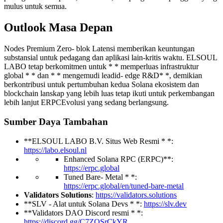
mulus untuk semua.
Outlook Masa Depan
Nodes Premium Zero- blok Latensi memberikan keuntungan
substansial untuk pedagang dan aplikasi lain-kritis waktu. ELSOUL
LABO tetap berkomitmen untuk * * memperluas infrastruktur
global * * dan * * mengemudi leadid- edge R&D* *, demikian
berkontribusi untuk pertumbuhan kedua Solana ekosistem dan
blockchain lanskap yang lebih luas tetap ikuti untuk perkembangan
lebih lanjut ERPCEvolusi yang sedang berlangsung.
Sumber Daya Tambahan
**ELSOUL LABO B.V. Situs Web Resmi * *:
https://labo.elsoul.nl
Enhanced Solana RPC (ERPC)**:
https://erpc.global
Tuned Bare- Metal * *:
https://erpc.global/en/tuned-bare-metal
Validators Solutions
:
https://validators.solutions
**SLV - Alat untuk Solana Devs * *:
https://slv.dev
**Validators DAO Discord resmi * *:
https://discord.gg/C7ZQSrCkYR