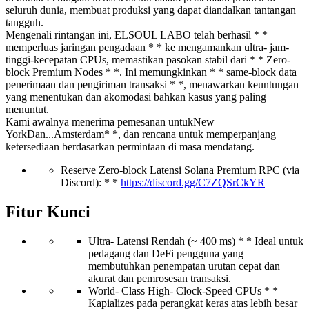
seluruh dunia, membuat produksi yang dapat diandalkan tantangan
tangguh.
Mengenali rintangan ini, ELSOUL LABO telah berhasil * *
memperluas jaringan pengadaan * * ke mengamankan ultra- jam-
tinggi-kecepatan CPUs, memastikan pasokan stabil dari * * Zero-
block Premium Nodes * *. Ini memungkinkan * * same-block data
penerimaan dan pengiriman transaksi * *, menawarkan keuntungan
yang menentukan dan akomodasi bahkan kasus yang paling
menuntut.
Kami awalnya menerima pemesanan untukNew
YorkDan...Amsterdam* *, dan rencana untuk memperpanjang
ketersediaan berdasarkan permintaan di masa mendatang.
Reserve Zero-block Latensi Solana Premium RPC (via
Discord): * *
https://discord.gg/C7ZQSrCkYR
Fitur Kunci
Ultra- Latensi Rendah (~ 400 ms) * * Ideal untuk
pedagang dan DeFi pengguna yang
membutuhkan penempatan urutan cepat dan
akurat dan pemrosesan transaksi.
World- Class High- Clock-Speed CPUs * *
Kapializes pada perangkat keras atas lebih besar