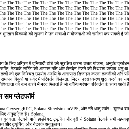
The The The The The The The The The The The The The The The Th
The The The The The The The The The The The The The The The Th
The The The The The The The The The The The The The The The Th
The The The The The The The The The The The The The The The Th
The The The The The The The The The The The The The The The Th
 The The The The The The The The The The The The The The The ERPC
क भुगतान विकल्पों की तुलना में उन भाषाओं में योजनाओं की समीक्षा कर सकते हैं ज
पयोग के लिए अग्रिम में बुनियादी ढांचे को सुरक्षित करना बजट योजना, अनुबंध प
समेंट, नेटवर्क रूटिंग की आगमन गति और लेनदेन भेजने की स्थिरता उत्पाद अनुभव 
इन तत्वों को एक निश्चित उपयोग अवधि के आसपास डिजाइन करना तकनीकी और परिचालन
, समापन बिंदुओं या सर्वर में परिवर्तन विलंबता, जिटर, प्रसंस्करण शुरू करने क
्चितता को कम करने में मदद मिलती है जो कॉन्फ़िगरेशन परिवर्तन के साथ आती है
सम प्लेटफॉर्म
Geyser gRPC, Solana ShredstreamVPS, और नंगे धातु सर्वर। दूरस्थ वातावरण 
े लिए अनुकूलित है। Solana.
ुणवत्ता, नेटवर्क मार्ग, हार्डवेयर, ट्यूनिंग और दूरी से Solana नेटवर्क सभी महत्व
र चयन और ट्यूनिंग, और नेटवर्क अनुकूलन।