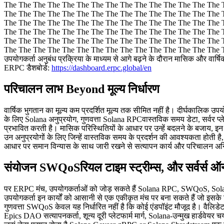
The The The The The The The The The The The The The The The 
The The The The The The The The The The The The The The The 
The The The The The The The The The The The The The The The 
The The The The The The The The The The The The The The The 
The The The The The The The The The The The The The The The 
The The The The The The The The The The The The The The The The
उपयोगकर्ता अनुबंध प्रक्रिया के माध्यम से आगे बढ़ने के दौरान मासिक और वार्षि
ERPC डैशबोर्ड:
https://dashboard.erpc.global/en
परिचालन लाभ Beyond मूल्य निर्धारण
वार्षिक भुगतान का मूल्य कम प्रदर्शित मूल्य तक सीमित नहीं है। दीर्घकालिक उ
के लिए Solana अनुप्रयोग, गुणवत्ता Solana RPCवास्तविक समय डेटा, सर्वर प्ले
प्रभावित करती है। मासिक परिस्थितियों के आधार पर उन्हें बदलने के बजाय, 
उन अनुप्रयोगों के लिए जिन्हें वास्तविक समय के प्रदर्शन की आवश्यकता होती है
आधार पर समान विन्यास के साथ जारी रखने से सत्यापन कार्य और परिचालन अनिश
संयोजन SWQoSरियल टाइम स्ट्रीम्स, और सर्वर्स ऑन 
पर ERPC मंच, उपयोगकर्ताओं को जोड़ सकते हैं Solana RPC, SWQoS, Solana 
उपयोगकर्ता इन कार्यों को आसानी से एक एकीकृत मंच पर बना सकते हैं जो इसक
गुणवत्ता SWQoS केवल यह निर्धारित नहीं है कि कोई एंडपॉइंट मौजूद है। वैलिडेटर ग
Epics DAO सत्यापनकर्ता, शून्य दूरी प्लेटफार्म मार्ग, Solana-उन्मुख हार्डवेय