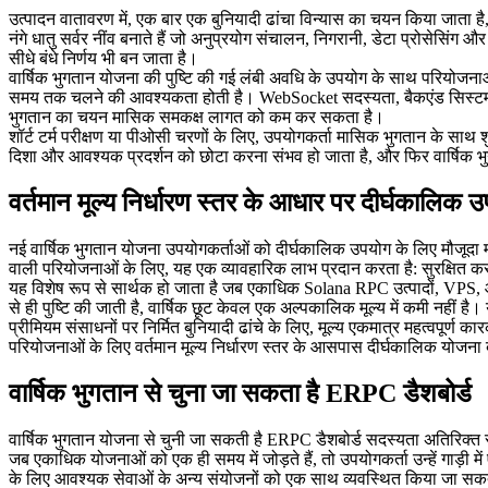
उत्पादन वातावरण में, एक बार एक बुनियादी ढांचा विन्यास का चयन किया ज
नंगे धातु सर्वर नींव बनाते हैं जो अनुप्रयोग संचालन, निगरानी, डेटा प्रोसेसिंग
सीधे बंधे निर्णय भी बन जाता है।
वार्षिक भुगतान योजना की पुष्टि की गई लंबी अवधि के उपयोग के साथ परियोजनाओ
समय तक चलने की आवश्यकता होती है। WebSocket सदस्यता, बैकएंड सिस्टम जिन्हें
भुगतान का चयन मासिक समकक्ष लागत को कम कर सकता है।
शॉर्ट टर्म परीक्षण या पीओसी चरणों के लिए, उपयोगकर्ता मासिक भुगतान के साथ शु
दिशा और आवश्यक प्रदर्शन को छोटा करना संभव हो जाता है, और फिर वार्षिक भुग
वर्तमान मूल्य निर्धारण स्तर के आधार पर दीर्घकालिक 
नई वार्षिक भुगतान योजना उपयोगकर्ताओं को दीर्घकालिक उपयोग के लिए मौजूदा मू
वाली परियोजनाओं के लिए, यह एक व्यावहारिक लाभ प्रदान करता है: सुरक्षित क
यह विशेष रूप से सार्थक हो जाता है जब एकाधिक Solana RPC उत्पादों, VPS, औ
से ही पुष्टि की जाती है, वार्षिक छूट केवल एक अल्पकालिक मूल्य में कमी नही
प्रीमियम संसाधनों पर निर्मित बुनियादी ढांचे के लिए, मूल्य एकमात्र महत्वपूर्ण 
परियोजनाओं के लिए वर्तमान मूल्य निर्धारण स्तर के आसपास दीर्घकालिक योजना बनान
वार्षिक भुगतान से चुना जा सकता है ERPC डैशबोर्ड
वार्षिक भुगतान योजना से चुनी जा सकती है ERPC डैशबोर्ड सदस्यता अतिरिक्त स्क
जब एकाधिक योजनाओं को एक ही समय में जोड़ते हैं, तो उपयोगकर्ता उन्हें गाड
के लिए आवश्यक सेवाओं के अन्य संयोजनों को एक साथ व्यवस्थित किया जा सकता ह