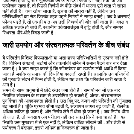
विकसित होती है, और भूमिकाओं को त्याग दिया जाता है। यहां तक कि जब
प्रलेखन रहता है, तो पिछले निर्णयों के पीछे संदर्भ में धारणा पूरी तरह से साझा
नहीं होती है। क्या खोया जाता है, सूचना की मात्रा नहीं है, लेकिन उन
परिस्थितियों का सेट जिसके तहत पहले निर्णयों ने समझ बनाई। जब वे धारणाएं
फीका पड़ते हैं, तो एक ही पाठ अब उसी निष्कर्ष की ओर नहीं जाता है। बदलाव
अधिक सतर्क हो जाते हैं, स्थानीय वर्कअराउंड्स में वृद्धि होती है, और समग्र
स्थिरता धीरे-धीरे बिगड़ जाती है।
जारी उपयोग और संरचनात्मक परिवर्तन के बीच संबंध
ये परिवर्तन विशिष्ट विफलताओं या असाधारण परिस्थितियों से उत्पन्न नहीं होते
हैं। विभिन्न संगठनों, उद्योगों और तकनीकी डोमेन में समान पैटर्न बार-बार देखा
जाता है। वे क्या साझा करते हैं कि सॉफ्टवेयर का उपयोग लंबी अवधि में किया
जाता है जबकि आसपास की स्थितियां बदलती रहती हैं। हालांकि उन परिवर्तनों
की प्रकृति संदर्भ में भिन्न होती है, लेकिन यह तथ्य कि परिवर्तन जारी रहता है
आम है।
समय के साथ अनुमानों में छोटे अंतर जमा होते हैं। समायोजन जो एक बार
नियमित संचालन के माध्यम से अवशोषित हो सकते हैं, अंततः संरचनात्मक
पुनर्विचार की आवश्यकता होती है। उस बिंदु पर, वजन और परिवर्तन की गुंजाइश
बढ़ जाती है। चूंकि प्रभाव सीमा बढ़ती है, सत्यापन लागत बढ़ जाती है, रोलबैक
अधिक कठिन हो जाता है, और निर्णय लेने में धीमा हो जाता है। जब निर्णय धीमा
हो जाता है, तो व्यवसाय अब परीक्षण नहीं कर सकते कि वे क्या चाहते हैं। यह
स्थिति कम गुणवत्ता में से एक नहीं है, लेकिन बाधित सीखने की - और तेजी से
पर्यावरण में बदलाव, इससे अधिक हानिकारक हो जाता है।