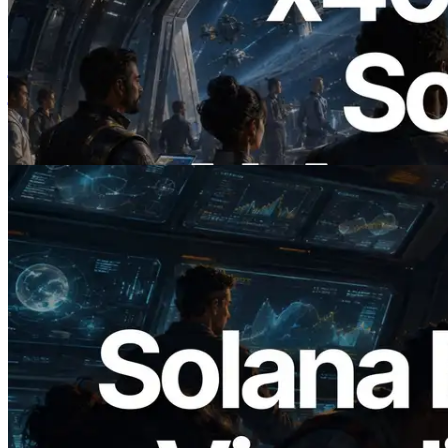
2026.07.04
ERPC ने x402 समर्थित Solana RPC लॉन्च
किया — AI एजेंट अब जरूरत के API के लिए ऑन-
डिमांड भुगतान कर सकते हैं
यह लेख पढ़ें
2026.05.24
Validators Solutions ने Solana Block