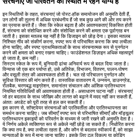
संरचनाएं जो परिवर्तन की स्थिति में रहने योग्य हैं
इन स्थितियों के तहत, संरचनाएं जो पोस्ट-हॉक समायोजन की अनुमति देती हैं,
उन लोगों की तुलना में अधिक प्रबंधनीय हैं जो सब कुछ आगे की ओर तय करने
का प्रयास करते हैं। जैसा कि स्केल बढ़ता है और आवश्यकताएं विकसित होती
हैं, संरचना को संशोधित करने और संशोधित करने की क्षमता एक पूर्वाग्रह बन
जाती है। इसका मतलब यह नहीं है कि डिजाइन को छोड़ देना। इसका मतलब
निश्चित नींव को संकीर्ण करना, स्पष्ट रूप से परिभाषित करना कि क्या लचीला
होना चाहिए, और स्पष्ट प्राथमिकताओं के साथ संरचनात्मक रूप से पुनर्गठन
करने की क्षमता को बनाए रखना चाहिए। फाउंडेशनल डिज़ाइन अधिक महत्वपूर्ण
हो जाता है, कम नहीं।
सिस्टम स्केल के रूप में, बुनियादी ढांचा अनिवार्य रूप से बदल दिया जाता है।
विन्यास जो एक बार पर्याप्त हो, उसे अतिरेक, विभाजन, वितरण, पालन-पोषण
और वसूली तंत्र की आवश्यकता होती है। चल रहे परिचालन पुनर्गठन और
सुविधा विस्तार की मांग करते हैं। वास्तविक वातावरण में, उन्नयन, डाउनग्रेड,
रोलबैक, चरणबद्ध माइग्रेशन, समानांतर संचालन और आंशिक प्रतिस्थापन
नियमित गतिविधियों की आवश्यकता होती है - असाधारण घटना नहीं। संरचनाएं
जो हर बदलाव के साथ जोखिम और लागत को बढ़ाने में मदद नहीं कर सकती हैं,
अंततः अपडेट को पूरी तरह से हल कर सकती हैं।
इस कारण से, सॉफ्टवेयर संरचनाओं को प्रतिवर्तीता और प्रतिस्थापनता का
समर्थन करना चाहिए। जब सीमाएँ स्पष्ट रूप से परिभाषित सीमाएँ और मॉड्यूलर
प्रतिस्थापन इकाइयों को परिवर्तन के माध्यम से जारी रखने की अनुमति देता है।
ये निर्णय अकेले व्यक्तिगत रूप से अकेले नहीं छोड़े जा सकते हैं। निर्धारित करना
कि क्या तय है, क्या लचीला रहता है, और कौन से बदलाव स्वीकार्य हैं, को साझा
मान्यताओं के रूप में माना जाना चाहिए। इसके लिए टूल विकल्प या कोडिंग