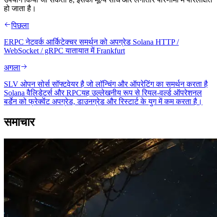
हो जाता है।
पिछला
ERPC नेटवर्क आर्किटेक्चर समर्थन को अपग्रेड Solana HTTP /
WebSocket / gRPC यातायात में Frankfurt
अगला
SLV ओपन सोर्स सॉफ्टवेयर है जो लॉन्चिंग और ऑपरेटिंग का समर्थन करता है
Solana वैलिडेटर्स और RPCयह उल्लेखनीय रूप से रियल-वर्ल्ड ऑपरेशनल
बर्डेन को फ्रेक्वेंंट अपग्रेड, डाउनग्रेड और रिस्टार्ट के युग में कम करता है।
समाचार