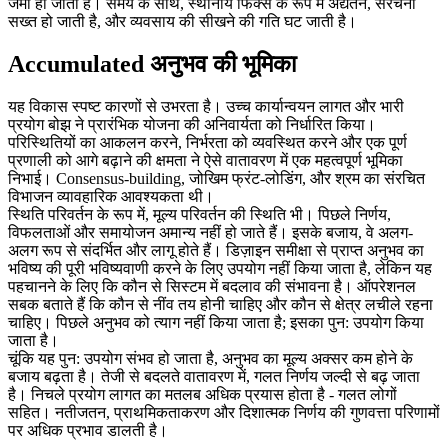
जमा हो जाता है। समय के साथ, स्थानीय फिक्स के रूप में अद्यतन, संरचना
सख्त हो जाती है, और व्यवसाय की सीखने की गति घट जाती है।
Accumulated अनुभव की भूमिका
यह विकास स्पष्ट कारणों से उभरता है। उच्च कार्यान्वयन लागत और भारी
प्रयोग बोझ ने प्रारंभिक योजना की अनिवार्यता को निर्धारित किया।
परिस्थितियों का आकलन करने, निर्भरता को व्यवस्थित करने और एक पूर्ण
प्रणाली को आगे बढ़ाने की क्षमता ने ऐसे वातावरण में एक महत्वपूर्ण भूमिका
निभाई। Consensus-building, जोखिम फ्रंट-लोडिंग, और श्रम का संरचित
विभाजन व्यावहारिक आवश्यकता थी।
स्थिति परिवर्तन के रूप में, मूल्य परिवर्तन की स्थिति भी। पिछले निर्णय,
विफलताओं और समायोजन अमान्य नहीं हो जाते हैं। इसके बजाय, वे अलग-
अलग रूप से संदर्भित और लागू होते हैं। डिज़ाइन समीक्षा से प्राप्त अनुभव का
भविष्य की पूरी भविष्यवाणी करने के लिए उपयोग नहीं किया जाता है, लेकिन यह
पहचानने के लिए कि कौन से सिस्टम में बदलाव की संभावना है। ऑपरेशनल
सबक बताते हैं कि कौन से नींव तय होनी चाहिए और कौन से क्षेत्र लचीले रहना
चाहिए। पिछले अनुभव को त्याग नहीं किया जाता है; इसका पुन: उपयोग किया
जाता है।
चूंकि यह पुन: उपयोग संभव हो जाता है, अनुभव का मूल्य अक्सर कम होने के
बजाय बढ़ता है। तेजी से बदलते वातावरण में, गलत निर्णय जल्दी से बढ़ जाता
है। निचले प्रयोग लागत का मतलब अधिक प्रयास होता है - गलत लोगों
सहित। नतीजतन, प्राथमिकताकरण और दिशात्मक निर्णय की गुणवत्ता परिणामों
पर अधिक प्रभाव डालती है।