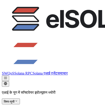
SWQoS
Solana RPC
Solana एआई एजेंट
समाचार
एआई के युग में सॉफ्टवेयर इवोल्यूशन थ्योरी
विषय-सूची