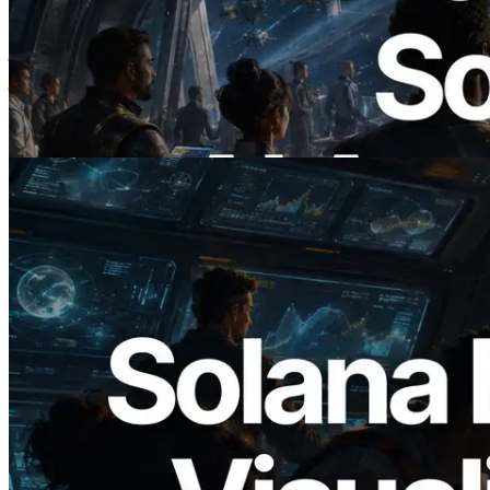
ERPC ने x402 समर्थित Solana RPC लॉन्च
किया — AI एजेंट अब जरूरत के API के लिए ऑन-
डिमांड भुगतान कर सकते हैं
यह लेख पढ़ें
2026.05.24
Validators Solutions ने Solana Block