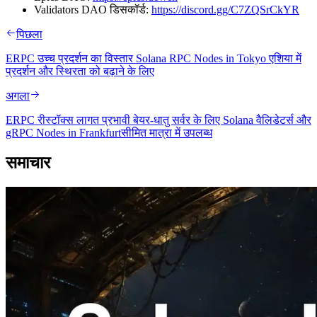
Validators DAO डिसकॉर्ड:
https://discord.gg/C7ZQSrCkYR
पिछला
ERPC उच्च प्रदर्शन का विस्तार Solana RPC Nodes in Tokyo एशिया में
प्रदर्शन और स्थिरता को बढ़ाने के लिए
अगला
ERPC रीस्टॉक्स लागत प्रभावी बेयर-धातु सर्वर के लिए Solana वैलिडेटर्स और
gRPC Nodes in Frankfurtसीमित मात्रा में उपलब्ध
समाचार