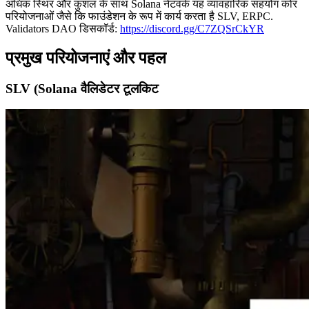
अधिक स्थिर और कुशल के साथ Solana नेटवर्क यह व्यावहारिक सहयोग कोर
परियोजनाओं जैसे कि फाउंडेशन के रूप में कार्य करता है SLV, ERPC.
Validators DAO डिसकॉर्ड:
https://discord.gg/C7ZQSrCkYR
प्रमुख परियोजनाएं और पहल
SLV (Solana वैलिडेटर टूलकिट