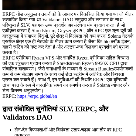
ERPC नोड अनुकूलन तकनीकों के आधार पर विकसित किया गया था जो भीतर
सत्यापित किया गया था Validators DAO समुदाय और लगातार के साथ
परिष्कृत है SLV. यह एक उच्च प्रदर्शन अवसंरचना मंच प्रदान करता है जो
एकीकृत करता है Shredstream, Geyser gRPC, और RPC एक शून्य दूरी की
वास्तुकला में समापन बिंदुओं, पूरे क्षेत्र में विलंबता को कम करना Solana नेटवर्क
प्रत्येक क्षेत्र एक ही नेटवर्क के भीतर काम करता है जैसा कि Jito ब्लॉक इंजन,
बाहरी रूटिंग को नष्ट कर देता है और अल्ट्रा-कम विलंबता प्रदर्शन को प्राप्त
करता है।
ERPC प्रीमियम Ryzen VPS और समर्पित Ryzen प्रीमियम सहित विन्यास
की एक श्रृंखला प्रदान करता है Shredstream Ryzen 9950X CPU द्वारा
संचालित वातावरण। जैसे समाधानों के माध्यम से Stream Bundlesउपयोगकर्ता
कम से कम सेटअप समय के साथ कई डेटा स्ट्रीम में अतिरेक और स्थिरता
प्राप्त कर सकते हैं। साथ में, इन सुविधाओं की स्थिति ERPC एक बुनियादी
ढांचा परत के रूप में वास्तविक समय का समर्थन करता है Solana व्यापार और
डेटा वितरण अनुप्रयोग।
ERPC:
https://erpc.global/en
द्वारा संबोधित चुनौतियां SLV, ERPC, और
Validators DAO
लेन-देन विफलताओं और विलंबता उतार-चढ़ाव आम तौर पर RPC
वातावरण