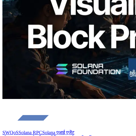
Analyzer लॉन्च किया — प्रति-slot ब्लॉक
उत्पादन समय और नियुक्त वैलिडेटर का
विज़ुअलाइज़ेशन
यह लेख पढ़ें
और लोड करें
SWQoS
Solana RPC
Solana एआई एजेंट