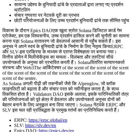
सामान्य उद्देश्य के बुनियादी ढांचे के प्रदाताओं द्वारा लगाए गए प्रदर्शन
थ्रॉटलिंग
संचार गुणवत्ता पर नेटवर्क दूरी का प्रभाव
छोटी परियोजनाओं के लिए उच्च प्रदर्शन बुनियादी ढांचे तक सीमित पहुंच
विकास के दौरान Epics DAOएक खुला स्रोत Solana डिजिटल कार्ड गेम
प्रोजेक्ट, हम एक विश्वसनीय, उच्च प्रदर्शन हासिल करने की चुनौती का सामना
करना पड़ा Solana वातावरण जो डेवलपर्स आसानी से पहुँच सकते हैं। इस
अनुभव ने अपने स्वयं के बुनियादी ढांचे के निर्माण के लिए नेतृत्व कियाERPC
और SLV-इस प्रक्रिया के माध्यम से प्राप्त विशेषज्ञता पर बनाया गया।
वित्तीय डोमेन में मिलीसेकेंड्स का मामला - विलंबता और त्रुटियां सीधे
उपयोगकर्ता के अनुभव को प्रभावित करती हैं। Solanaवितरित सत्यापनकर्ता
संरचना और Web3The आर्किटेक्चर of the scent of the scent of the scent
of the scent of the scent of the scent of the scent of the scent of the
scent of the sentre.
As Solana अगली पीढ़ी की तकनीकों जैसे कि Alpenglow, जो ब्लॉक
फाइनलिटी को बढ़ाता है और संचार परत को नवीनीकृत करता है, के साथ
विकसित होता है। Validators DAO इसके अलावा, इसके पारिस्थितिकी तंत्र
की परियोजनाओं को पूरे क्षेत्र में डेवलपर और उपयोगकर्ता अनुभव दोनों को
बेहतर बनाने के लिए अनुकूल बना दिया जाएगा। Solana नेटवर्क ERPC और
SLV इस चल रही प्रतिबद्धता के प्रमुख स्तंभों का प्रतिनिधित्व करते हैं।
ERPC:
https://erpc.global/en
SLV:
https://slv.dev/en
Epics DAO:
https://epics.dev/en