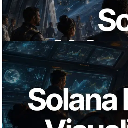
ERPC ने x402 समर्थित Solana RPC लॉन्च
किया — AI एजेंट अब जरूरत के API के लिए ऑन-
डिमांड भुगतान कर सकते हैं
यह लेख पढ़ें
2026.05.24
Validators Solutions ने Solana Block
Analyzer लॉन्च किया — प्रति-slot ब्लॉक