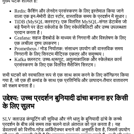
मुख्य घटक शामिल हैं:
Redis: कैशिंग और लेनदेन प्रसंस्करण के लिए इस्तेमाल किया जाने
वाला एक इन-मेमोरी डेटा स्टोर, वास्तविक समय के प्रदर्शन में सुधार।
TiDB (MySQL क्लस्टर): एक वितरित MySQL-संगत डेटाबेस जो
बड़े पैमाने पर डेटा वर्कलोड के लिए स्केलेबिलिटी और उच्च उपलब्धता
प्रदान करता है।
Grafana: सहज डैशबोर्ड के माध्यम से निगरानी और विश्लेषण के लिए
एक लचीला दृश्य उपकरण।
Prometheus / नोड निर्यातक: संसाधन उपयोग की वास्तविक समय
निगरानी के लिए सिस्टम मीट्रिक एकत्र और समुच्चय।
Kafka क्लस्टर: उच्च-थ्रूपुट, अतुल्यकालिक और स्केलेबल कार्य
प्रसंस्करण के लिए एक वितरित मैसेजिंग सिस्टम।
सभी घटकों को स्वचालित रूप से एक साथ काम करने के लिए कॉन्फ़िगर किया
गया है, जो एक ही कमांड के साथ एक प्रतिनिधि और उत्पादन-तैयार वातावरण
को सक्षम बनाता है।
उद्देश्य: उच्च प्रदर्शन बुनियादी ढांचा बनाना हर किसी
के लिए सुलभ
SLV क्लाउड कंप्यूटिंग की सुविधा और नंगे धातु के बुनियादी ढांचे के कच्चे
प्रदर्शन के बीच लंबे समय तक चलने वाले अंतराल को पुल करता है। यह
डेवलपर्स को वित्तीय-ग्रेड आर्किटेक्चर बनाने की अनुमति देता है, जिसमें उपयोग