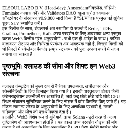
ELSOUL LABO B.V. (Head-day): Amsterdamनीदरलैंड, सीईओ:
Fumitake कावासाकी) और Validators DAO खुला स्रोत स्वचालन
सॉफ्टवेयर के संस्करण v0.9.800 जारी किया है "SLV"एक प्रमुख नई सुविधा
शुरू: SLV स्थापित करें।
इस रिलीज के साथ, डेवलपर्स अब स्थापित हो सकते हैं Redis, TiDB,
Grafana, Prometheus, Kafkaउच्च प्रदर्शन के लिए आवश्यक अन्य प्रमुख
घटक Web3 वित्तीय ग्रेड अनुप्रयोगों - सभी एक ही आदेश के साथ। जटिल
वातावरण सेटअप और निर्भरता प्रबंधन अब आवश्यक नहीं है, जिससे किसी को
भी मिनटों में स्केलेबल बैकएंड इन्फ्रास्ट्रक्चर को पुन: उत्पन्न करने में सक्षम
बनाया जा सकता है।
पृष्ठभूमि: क्लाउड की सीमा और शिफ्ट इन Web3
संरचना
क्लाउड कंप्यूटिंग को मुख्य रूप से वैश्विक उपलब्धता, लचीलापन और
स्केलेबिलिटी के लिए डिज़ाइन किया गया है। इसकी वास्तुकला डोकर जैसी
कंटेनराइजेशन तकनीकों पर आधारित है, जहां कई छोटे छोटे छोटे छोटे CPU
स्थिर संचालन सुनिश्चित करने के लिए नोड्स में कोर वितरित किए जाते हैं। यह
मॉडल सामान्य उद्देश्य के अनुप्रयोगों के लिए अत्यधिक प्रभावी है, गलती
सहिष्णुता और लोच को प्राथमिकता देता है।
हालांकि, Web3 विशेष रूप से बुनियादी ढांचा Solana - पूरी तरह से अलग
दृष्टिकोण की आवश्यकता होती है। यह एकल उच्च प्रदर्शन नोड्स की मांग
करता है जो अनुकूलित के लिए अनुकूलित है CPU कैश, मेमोरी एक्सेस और