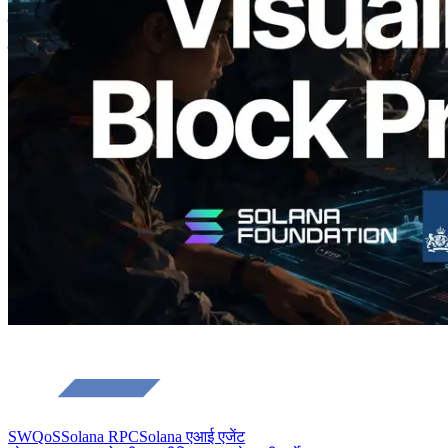
उत्पादन समय और नियुक्त वैलिडेटर का
विज़ुअलाइज़ेशन
यह लेख पढ़ें
और लोड करें
SWQoS
Solana RPC
Solana एआई एजेंट