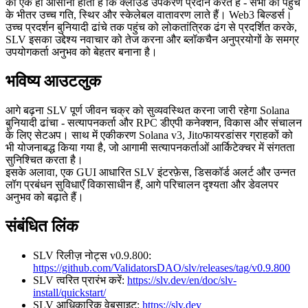
की एक ही आसानी होती है कि क्लाउड उपकरण प्रदान करते हैं - सभी की पहुंच
के भीतर उच्च गति, स्थिर और स्केलेबल वातावरण लाते हैं। Web3 बिल्डर्स।
उच्च प्रदर्शन बुनियादी ढांचे तक पहुंच को लोकतांत्रिक ढंग से प्रदर्शित करके,
SLV इसका उद्देश्य नवाचार को तेज करना और ब्लॉकचैन अनुप्रयोगों के समग्र
उपयोगकर्ता अनुभव को बेहतर बनाना है।
भविष्य आउटलुक
आगे बढ़ना SLV पूर्ण जीवन चक्र को सुव्यवस्थित करना जारी रहेगा Solana
बुनियादी ढांचा - सत्यापनकर्ता और RPC डीएपी कनेक्शन, विकास और संचालन
के लिए सेटअप। साथ में एकीकरण Solana v3, Jitoफायरडांसर ग्राहकों को
भी योजनाबद्ध किया गया है, जो आगामी सत्यापनकर्ताओं आर्किटेक्चर में संगतता
सुनिश्चित करता है।
इसके अलावा, एक GUI आधारित SLV इंटरफ़ेस, डिसकॉर्ड अलर्ट और उन्नत
लॉग प्रबंधन सुविधाएँ विकासाधीन हैं, आगे परिचालन दृश्यता और डेवलपर
अनुभव को बढ़ाते हैं।
संबंधित लिंक
SLV रिलीज़ नोट्स v0.9.800:
https://github.com/ValidatorsDAO/slv/releases/tag/v0.9.800
SLV त्वरित प्रारंभ करें:
https://slv.dev/en/doc/slv-
install/quickstart/
SLV आधिकारिक वेबसाइट:
https://slv.dev