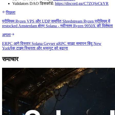
Validators DAO डिसकॉर्ड:
https://discord.gg/C7ZQSrCkYR
पिछला
प्रीमियम Ryzen VPS और UDP समर्पित Shredstream Ryzen प्रीमियम में
restocked Amsterdam क्षेत्र Solana - नवीनतम Ryzen 9950X की विशेषता
अगला
ERPC आगे विस्तार Solana Geyser gRPC साझा समापन बिंदु New
Yorkपेक टाइम स्थिरता और थ्रूपुट को बढ़ाना
समाचार