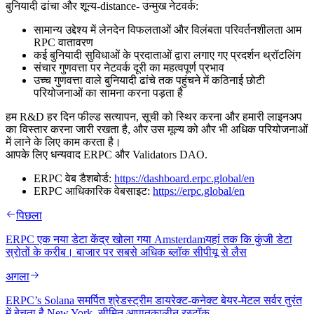
बुनियादी ढांचा और शून्य-distance- उन्मुख नेटवर्क:
सामान्य उद्देश्य में लेनदेन विफलताओं और विलंबता परिवर्तनशीलता आम
RPC वातावरण
कई बुनियादी सुविधाओं के प्रदाताओं द्वारा लगाए गए प्रदर्शन थ्रॉटलिंग
संचार गुणवत्ता पर नेटवर्क दूरी का महत्वपूर्ण प्रभाव
उच्च गुणवत्ता वाले बुनियादी ढांचे तक पहुंचने में कठिनाई छोटी
परियोजनाओं का सामना करना पड़ता है
हम R&D हर दिन फील्ड सत्यापन, सूची को स्थिर करना और हमारी लाइनअप
का विस्तार करना जारी रखता है, और उस मूल्य को और भी अधिक परियोजनाओं
में लाने के लिए काम करता है।
आपके लिए धन्यवाद ERPC और Validators DAO.
ERPC वेब डैशबोर्ड:
https://dashboard.erpc.global/en
ERPC आधिकारिक वेबसाइट:
https://erpc.global/en
पिछला
ERPC एक नया डेटा केंद्र खोला गया Amsterdamयहां तक कि कुंजी डेटा
स्रोतों के करीब। बाजार पर सबसे अधिक ब्लॉक सीपीयू से लैस
अगला
ERPC’s Solana समर्पित श्रेडस्ट्रीम डायरेक्ट-कनेक्ट बेयर-मेटल सर्वर तुरंत
में बेचता है New York, सीमित आपातकालीन रस्टॉक