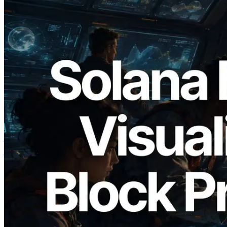
2026.05.24
Validators Solutions ने Solana Block
Analyzer लॉन्च किया — प्रति-slot ब्लॉक
उत्पादन समय और नियुक्त वैलिडेटर का
विज़ुअलाइज़ेशन
यह लेख पढ़ें
और लोड करें