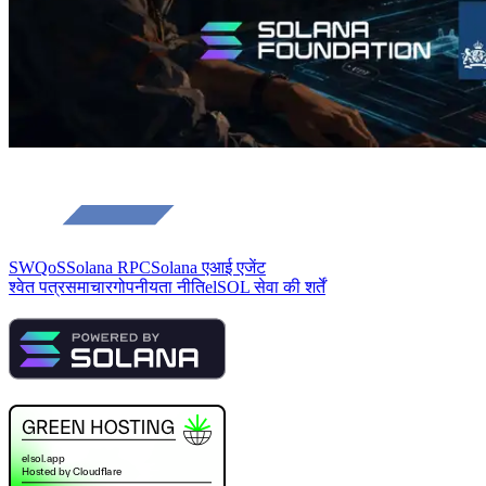
SWQoS
Solana RPC
Solana एआई एजेंट
श्वेत पत्र
समाचार
गोपनीयता नीति
elSOL सेवा की शर्तें