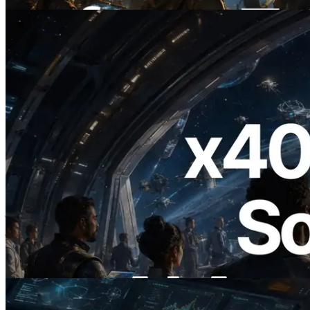
यह लेख पढ़ें
2026.07.04
ERPC ने x402 समर्थित Solana RPC लॉन्च
किया — AI एजेंट अब जरूरत के API के लिए ऑन-
डिमांड भुगतान कर सकते हैं
यह लेख पढ़ें