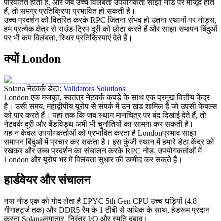
परिवर्तित होती है, और जब उच्च विलंबता उपयोगकर्ता साझा नोड पर मौजूद होते
हैं, तो समग्र प्रतिक्रिया प्रभावित हो सकती है।
उच्च प्रदर्शन को वितरित करके RPC जितना संभव हो उतना स्थानों पर नोड्स,
हम प्रत्येक क्षेत्र से राउंड-ट्रिप दूरी को छोटा करते हैं और साझा समापन बिंदुओं
पर भी कम विलंबता, स्थिर प्रतिक्रियाएं देते हैं।
क्यों London
Solana नेटवर्क डेटा:
Validators Solutions
London एक मजबूत, स्वतंत्र नेटवर्क कपड़े के साथ एक प्रमुख वित्तीय केंद्र
है। उसी समय, महाद्वीपीय यूरोप से संपर्क में उन खंड शामिल हैं जो उपसी केबल्स
को पार करते हैं। यहां तक कि जब स्थान मानचित्र पर बंद दिखाई देते हैं, तो
नेटवर्क दूरी और बैंडविड्थ अभी भी चुनौतियों का सामना कर सकती है।
यह न केवल उपयोगकर्ताओं को प्रभावित करता है Londonप्रभाव साझा
समापन बिंदुओं में प्रचार कर सकता है। इस कुंजी स्थान में हमारे डेटा केंद्र को
रखकर और उच्च प्रदर्शन का संचालन करके RPC नोड, उपयोगकर्ताओं में
London और यूरोप भर में विलंबता सुधार की उम्मीद कर सकते हैं।
हार्डवेयर और संचालन
नया नोड एक को गोद लेता है EPYC 5th Gen CPU उच्च घड़ियों (4.8
गीगाहर्ट्ज तक) और DDR5 रैम के 1 टीबी से अधिक के साथ, हेडरूम प्रदान
करना Solanaलगातार, निरंतर I/O और स्मृति दबाव।