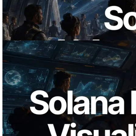
ERPC ने x402 समर्थित Solana RPC लॉन्च
किया — AI एजेंट अब जरूरत के API के लिए ऑन-
डिमांड भुगतान कर सकते हैं
यह लेख पढ़ें
2026.05.24
Validators Solutions ने Solana Block
Analyzer लॉन्च किया — प्रति-slot ब्लॉक