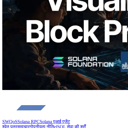
उत्पादन समय और नियुक्त वैलिडेटर का
विज़ुअलाइज़ेशन
यह लेख पढ़ें
और लोड करें
SWQoS
Solana RPC
Solana एआई एजेंट
श्वेत पत्र
समाचार
गोपनीयता नीति
elSOL सेवा की शर्तें