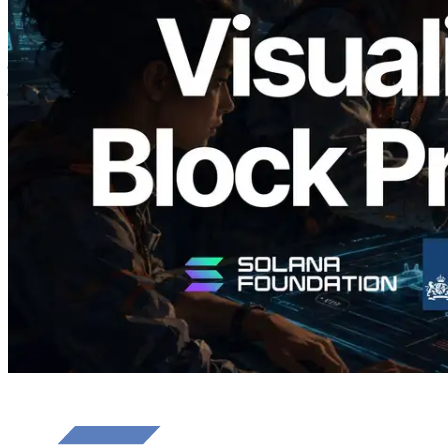
Validators Solutions ने Solana Block
Analyzer लॉन्च किया — प्रति-slot ब्लॉक
उत्पादन समय और नियुक्त वैलिडेटर का
विज़ुअलाइज़ेशन
यह लेख पढ़ें
और लोड करें