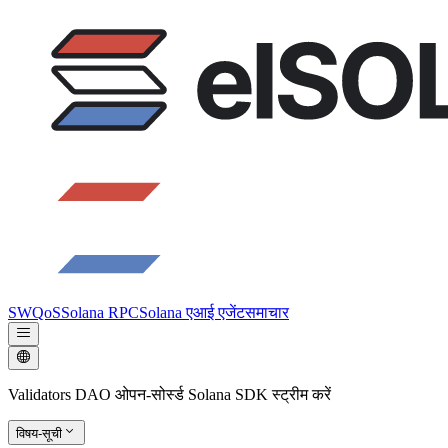
SWQoS
Solana RPC
Solana एआई एजेंट
समाचार
Validators DAO ओपन-सोर्स्ड Solana SDK स्ट्रीम करें
विषय-सूची