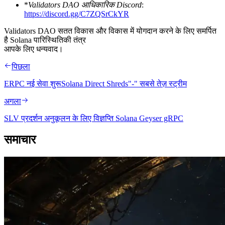
*
Validators DAO आधिकारिक Discord
:
https://discord.gg/C7ZQSrCkYR
Validators DAO सतत विकास और विकास में योगदान करने के लिए समर्पित
है Solana पारिस्थितिकी तंत्र
आपके लिए धन्यवाद।
पिछला
ERPC नई सेवा शुरूSolana Direct Shreds"-" सबसे तेज़ स्ट्रीम
अगला
SLV प्रदर्शन अनुकूलन के लिए विज्ञप्ति Solana Geyser gRPC
समाचार