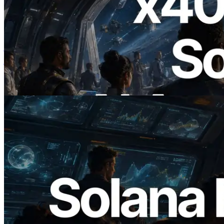
2026.07.04
ERPC ने x402 समर्थित Solana RPC लॉन्च
किया — AI एजेंट अब जरूरत के API के लिए ऑन-
डिमांड भुगतान कर सकते हैं
यह लेख पढ़ें
2026.05.24