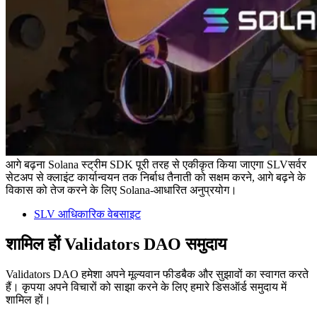
आगे बढ़ना Solana स्ट्रीम SDK पूरी तरह से एकीकृत किया जाएगा SLVसर्वर
सेटअप से क्लाइंट कार्यान्वयन तक निर्बाध तैनाती को सक्षम करने, आगे बढ़ने के
विकास को तेज करने के लिए Solana-आधारित अनुप्रयोग।
SLV आधिकारिक वेबसाइट
शामिल हों Validators DAO समुदाय
Validators DAO हमेशा अपने मूल्यवान फीडबैक और सुझावों का स्वागत करते
हैं। कृपया अपने विचारों को साझा करने के लिए हमारे डिसऑर्ड समुदाय में
शामिल हों।