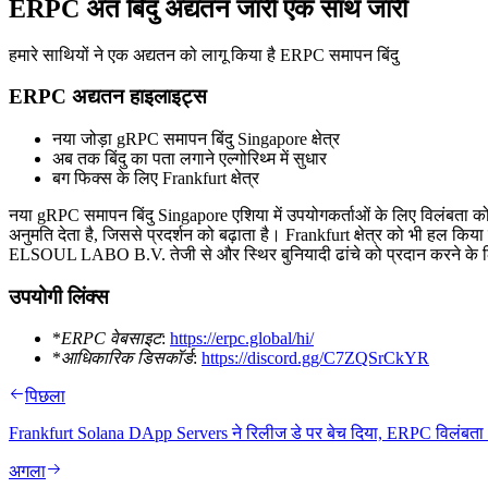
ERPC अंत बिंदु अद्यतन जारी एक साथ जारी
हमारे साथियों ने एक अद्यतन को लागू किया है ERPC समापन बिंदु
ERPC अद्यतन हाइलाइट्स
नया जोड़ा gRPC समापन बिंदु Singapore क्षेत्र
अब तक बिंदु का पता लगाने एल्गोरिथ्म में सुधार
बग फिक्स के लिए Frankfurt क्षेत्र
नया gRPC समापन बिंदु Singapore एशिया में उपयोगकर्ताओं के लिए विलंबता को
अनुमति देता है, जिससे प्रदर्शन को बढ़ाता है। Frankfurt क्षेत्र को भी हल किया
ELSOUL LABO B.V. तेजी से और स्थिर बुनियादी ढांचे को प्रदान करने के लिए 
उपयोगी लिंक्स
*
ERPC वेबसाइट
:
https://erpc.global/hi/
*
आधिकारिक डिसकॉर्ड
:
https://discord.gg/C7ZQSrCkYR
पिछला
Frankfurt Solana DApp Servers ने रिलीज डे पर बेच दिया, ERPC विलंबता 5
अगला