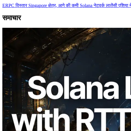
ERPC विस्तार Singapore क्षेत्र, आगे की कमी Solana नेटवर्क लातेंसी एशिया मे
समाचार