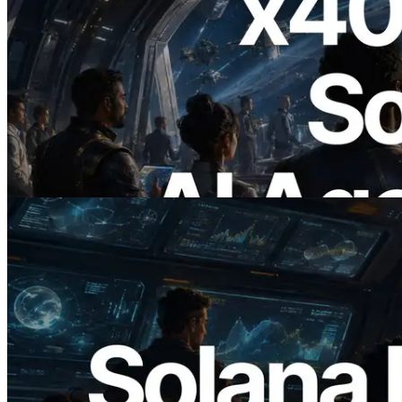
2026.07.04
ERPC lanza Solana RPC compatible con
x402 — La era en la que los agentes de IA
pagan bajo demanda por las API que
necesitan
Leer este artículo