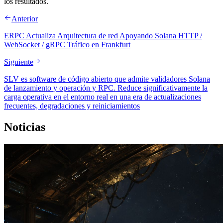
los resultados.
Anterior
ERPC Actualiza Arquitectura de red Apoyando Solana HTTP /
WebSocket / gRPC Tráfico en Frankfurt
Siguiente
SLV es software de código abierto que admite validadores Solana
de lanzamiento y operación y RPC. Reduce significativamente la
carga operativa en el entorno real en una era de actualizaciones
frecuentes, degradaciones y reiniciamientos
Noticias