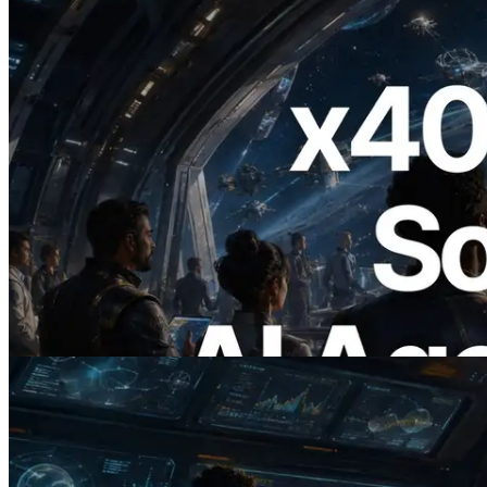
2026.07.04
ERPC lanza Solana RPC compatible con
x402 — La era en la que los agentes de IA
pagan bajo demanda por las API que
necesitan
Leer este artículo