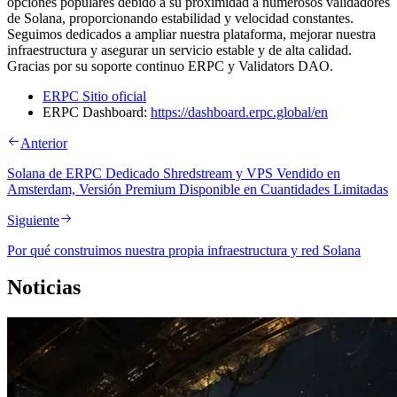
opciones populares debido a su proximidad a numerosos validadores
de Solana, proporcionando estabilidad y velocidad constantes.
Seguimos dedicados a ampliar nuestra plataforma, mejorar nuestra
infraestructura y asegurar un servicio estable y de alta calidad.
Gracias por su soporte continuo ERPC y Validators DAO.
ERPC Sitio oficial
ERPC Dashboard:
https://dashboard.erpc.global/en
Anterior
Solana de ERPC Dedicado Shredstream y VPS Vendido en
Amsterdam, Versión Premium Disponible en Cuantidades Limitadas
Siguiente
Por qué construimos nuestra propia infraestructura y red Solana
Noticias