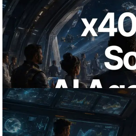
2026.07.04
ERPC lanza Solana RPC compatible con
x402 — La era en la que los agentes de IA
pagan bajo demanda por las API que
necesitan
Leer este artículo