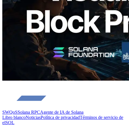
Validador asignado
Leer este artículo
Cargar más
SWQoS
Solana RPC
Agente de IA de Solana
Libro blanco
Noticias
Política de privacidad
Términos de servicio de
elSOL