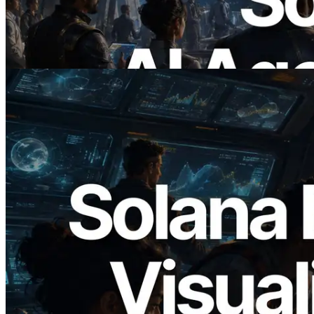
pagan bajo demanda por las API que
necesitan
Leer este artículo
2026.05.24
Validators Solutions lanza el Solana Block
Analyzer — Visualización del tiempo de
producción de bloque por slot y del