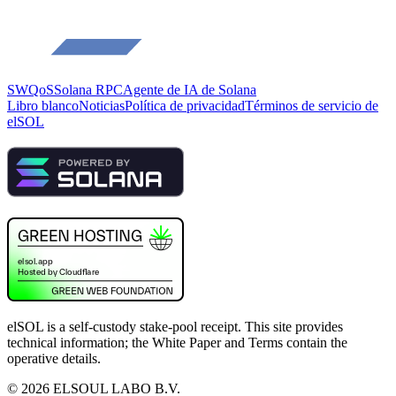
SWQoS
Solana RPC
Agente de IA de Solana
Libro blanco
Noticias
Política de privacidad
Términos de servicio de
elSOL
elSOL is a self-custody stake-pool receipt. This site provides
technical information; the White Paper and Terms contain the
operative details.
©
2026
ELSOUL LABO B.V.