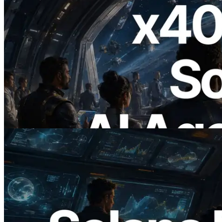
2026.07.04
ERPC lanza Solana RPC compatible con
x402 — La era en la que los agentes de IA
pagan bajo demanda por las API que
necesitan
Leer este artículo