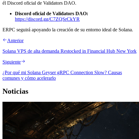
él Discord oficial de Validators DAO.
Discord oficial de Validators DAO:
https://discord.gg/C7ZQSrCkYR
ERPC seguirá apoyando la creación de su entorno ideal de Solana.
Anterior
Solana VPS de alta demanda Restocked in Financial Hub New York
Siguiente
¿Por qué mi Solana Geyser gRPC Connection Slow? Causas
comunes y cómo acelerarlo
Noticias