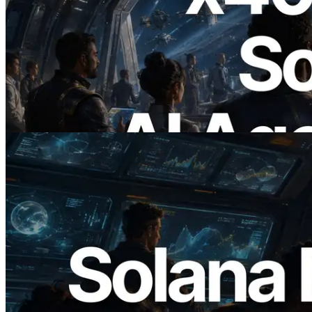
2026.07.04
ERPC lanza Solana RPC compatible con
x402 — La era en la que los agentes de IA
pagan bajo demanda por las API que
necesitan
Leer este artículo
2026.05.24