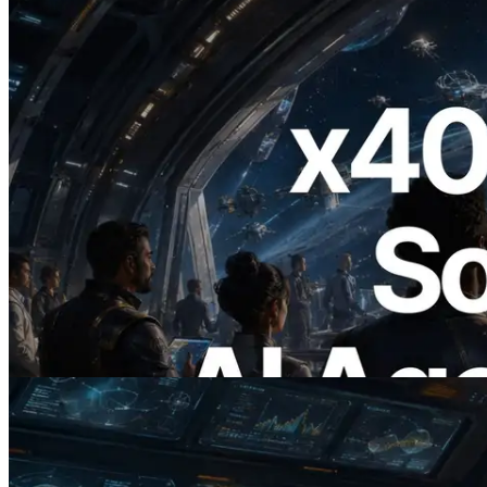
2026.07.04
ERPC lanza Solana RPC compatible con
x402 — La era en la que los agentes de IA
pagan bajo demanda por las API que
necesitan
Leer este artículo