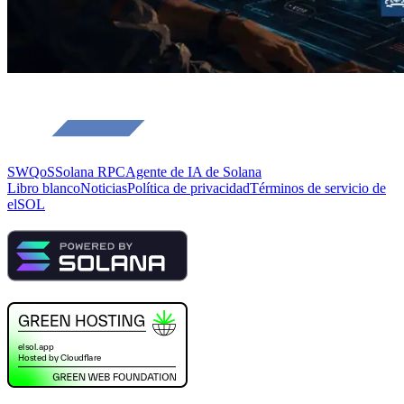
SWQoS
Solana RPC
Agente de IA de Solana
Libro blanco
Noticias
Política de privacidad
Términos de servicio de
elSOL