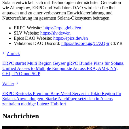
Solana entwickelt sich mit Technologien der nächsten Generation
wie Alpenglow, ERPC und Validators DAO wird sich flexibel
anpassen und zu einer verbesserten Entwicklererfahrung und
Nutzererfahrung im gesamten Solana-Ökosystem beitragen.
ERPC Website:
https://erpc.global/en
SLV Website:
https://slv.dev/en
Epics DAO Website:
https://epics.dev/en
Validators DAO Discord:
https://discord.gg/C7ZQSr
CkYR
Zurück
ERPC startet Multi-Region Geyser gRPC Bundle Plans für Solana.
Unified Access to Multiple Endpunkte Across FRA, AMS, NY,
CHI, TYO und SGP
Weiter
ERPC Restocks Premium Bare-Metal-Server in Tokio Region für
Solana-Anwendungen. Starke Nachfrage setzt sich in Asiens
zentralem niedrige Latenz Hub fort
Nachrichten