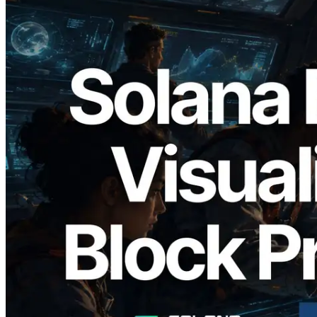
2026.05.24
Validators Solutions veröffentlicht Solana
Block Analyzer – Visualisierung der
Blockproduktionszeit pro Slot und der
zugewiesenen Validatoren
Lesen Sie diesen Artikel
Mehr laden