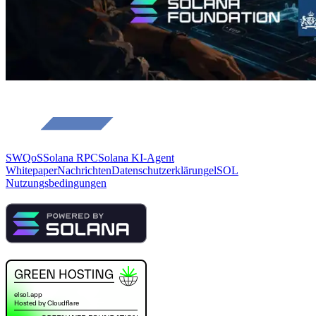
SWQoS
Solana RPC
Solana KI-Agent
Whitepaper
Nachrichten
Datenschutzerklärung
elSOL
Nutzungsbedingungen