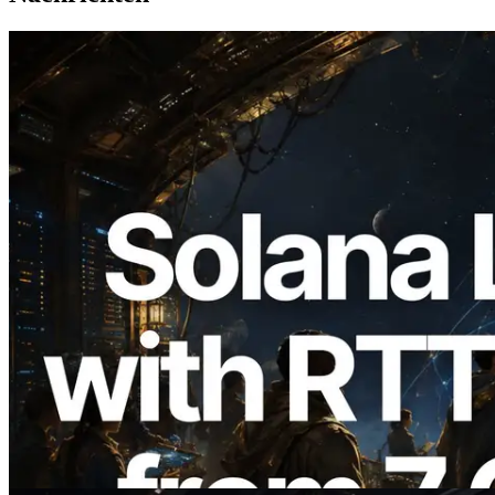
2026.08.05
ERPC erweitert Solana Leader Slot API
um Ping-Messung aus 7 globalen
Regionen — Validators Information API
ebenfalls gestartet
Lesen Sie diesen Artikel