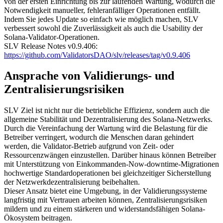
von der ersten Einrichtung bis zur laufenden Wartung, wodurch die
Notwendigkeit manueller, fehleranfälliger Operationen entfällt.
Indem Sie jedes Update so einfach wie möglich machen, SLV
verbessert sowohl die Zuverlässigkeit als auch die Usability der
Solana-Validator-Operationen.
SLV Release Notes v0.9.406:
https://github.com/ValidatorsDAO/slv/releases/tag/v0.9.406
Ansprache von Validierungs- und
Zentralisierungsrisiken
SLV Ziel ist nicht nur die betriebliche Effizienz, sondern auch die
allgemeine Stabilität und Dezentralisierung des Solana-Netzwerks.
Durch die Vereinfachung der Wartung wird die Belastung für die
Betreiber verringert, wodurch die Menschen daran gehindert
werden, die Validator-Betrieb aufgrund von Zeit- oder
Ressourcenzwängen einzustellen. Darüber hinaus können Betreiber
mit Unterstützung von Einkommanden-Now-downtime-Migrationen
hochwertige Standardoperationen bei gleichzeitiger Sicherstellung
der Netzwerkdezentralisierung beibehalten.
Dieser Ansatz bietet eine Umgebung, in der Validierungssysteme
langfristig mit Vertrauen arbeiten können, Zentralisierungsrisiken
mildern und zu einem stärkeren und widerstandsfähigen Solana-
Ökosystem beitragen.