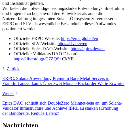
und Instabilität gelitten.
Wir bieten die notwendige leistungsstarke Entwicklungsinfrastruktur
und tragen dazu bei, sowohl den Entwickler als auch die
Nutzererfahrung im gesamten Solana-Ökosystem zu verbessern.
ERPC und SLV als wesentliche Bestandteile dieses Aufwandes
positioniert werden.
Offizielle ERPC-Website:
https://erpc.global/en
Offizielle SLV-Website:
https://slv.dev/en
Offizielle Epics DAO-Website:
https://epics.dev/en
Offizieller Validators DAO Discord:
https://discord.gg/C7ZQSr
CkYR
Zurück
ERPC: Solana Anwendung Premium Bare-Metal-Servers in
Frankfurt ausverkauft. Über zwei Monate Backorder Warte Erwartet
Weiter
Epics DAO schließt sich DoubleZero Mainnet-beta an, um Solana-
Validator Infrastructure und Achieve IBRL zu stärken (Erhöhung
der Bandbreite, Reduce Latenz)
Nachrichten