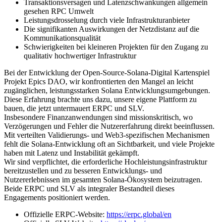
Transaktionsversagen und Latenzschwankungen allgemein
gesehen RPC Umwelt
Leistungsdrosselung durch viele Infrastrukturanbieter
Die signifikanten Auswirkungen der Netzdistanz auf die
Kommunikationsqualität
Schwierigkeiten bei kleineren Projekten für den Zugang zu
qualitativ hochwertiger Infrastruktur
Bei der Entwicklung der Open-Source-Solana-Digital Kartenspiel
Projekt Epics DAO, wir konfrontierten den Mangel an leicht
zugänglichen, leistungsstarken Solana Entwicklungsumgebungen.
Diese Erfahrung brachte uns dazu, unsere eigene Plattform zu
bauen, die jetzt untermauert ERPC und SLV.
Insbesondere Finanzanwendungen sind missionskritisch, wo
Verzögerungen und Fehler die Nutzererfahrung direkt beeinflussen.
Mit verteilten Validierungs- und Web3-spezifischen Mechanismen
fehlt die Solana-Entwicklung oft an Sichtbarkeit, und viele Projekte
haben mit Latenz und Instabilität gekämpft.
Wir sind verpflichtet, die erforderliche Hochleistungsinfrastruktur
bereitzustellen und zu besseren Entwicklungs- und
Nutzererlebnissen im gesamten Solana-Ökosystem beizutragen.
Beide ERPC und SLV als integraler Bestandteil dieses
Engagements positioniert werden.
Offizielle ERPC-Website:
https://erpc.global/en