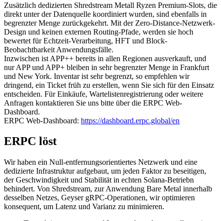
Zusätzlich dedizierten Shredstream Metall Ryzen Premium-Slots, die
direkt unter der Datenquelle koordiniert wurden, sind ebenfalls in
begrenzter Menge zurückgekehrt. Mit der Zero-Distance-Netzwerk-
Design und keinen externen Routing-Pfade, werden sie hoch
bewertet für Echtzeit-Verarbeitung, HFT und Block-
Beobachtbarkeit Anwendungsfälle.
Inzwischen ist APP++ bereits in allen Regionen ausverkauft, und
nur APP und APP+ bleiben in sehr begrenzter Menge in Frankfurt
und New York. Inventar ist sehr begrenzt, so empfehlen wir
dringend, ein Ticket früh zu erstellen, wenn Sie sich für den Einsatz
entscheiden. Für Einkäufe, Wartelistenregistrierung oder weitere
Anfragen kontaktieren Sie uns bitte über die ERPC Web-
Dashboard.
ERPC Web-Dashboard:
https://dashboard.erpc.global/en
ERPC löst
Wir haben ein Null-entfernungsorientiertes Netzwerk und eine
dedizierte Infrastruktur aufgebaut, um jeden Faktor zu beseitigen,
der Geschwindigkeit und Stabilität in echten Solana-Betriebn
behindert. Von Shredstream, zur Anwendung Bare Metal innerhalb
desselben Netzes, Geyser gRPC-Operationen, wir optimieren
konsequent, um Latenz und Varianz zu minimieren.