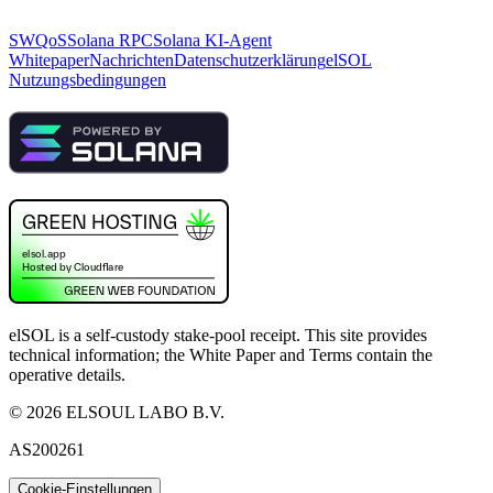
SWQoS
Solana RPC
Solana KI-Agent
Whitepaper
Nachrichten
Datenschutzerklärung
elSOL
Nutzungsbedingungen
elSOL is a self-custody stake-pool receipt. This site provides
technical information; the White Paper and Terms contain the
operative details.
©
2026
ELSOUL LABO B.V.
AS200261
Cookie-Einstellungen