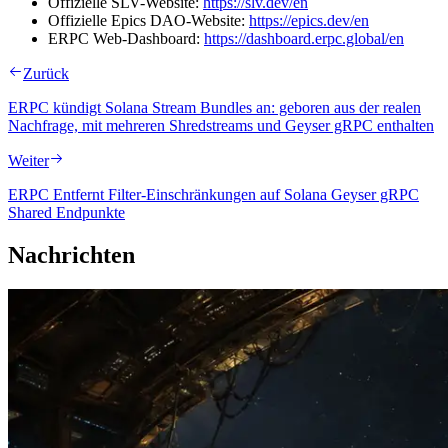
Offizielle SLV-Website:
https://slv.dev/en
Offizielle Epics DAO-Website:
https://epics.dev/en
ERPC Web-Dashboard:
https://dashboard.erpc.global/en
Zurück
ERPC kündigt Solana Stream Bundles an: geboren aus der realen
Nachfrage, mit mehreren Shredstreams und Geyser gRPC enthalten
Weiter
ERPC Entfernt Filter-Einschränkungen auf Solana Geyser gRPC
Shared Endpunkte
Nachrichten