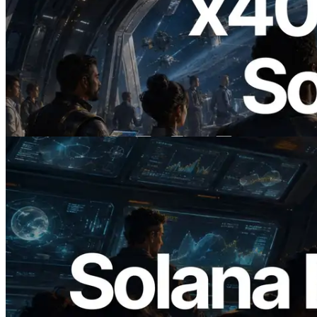
2026.07.04
ERPC startet x402-fähige Solana RPC —
Der Beginn einer Ära, in der KI-Agenten
APIs bei Bedarf bezahlen
Lesen Sie diesen Artikel
2026.05.24