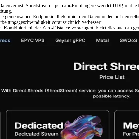
Datenverlust. Shredstream Upstream-Empfang verwendet UDP, und je läng
eitung.
ie gemeinsamen Endpunkte direkt unter den Datenquellen auf demselb
beitungsgeschwindigkeit voraussichtlich verbessert.
e. Kombiniert mit der Zero-Distance vorgelagert, bietet dies auch an 