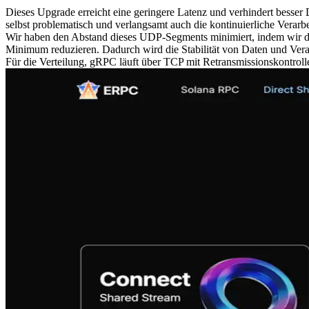
Dieses Upgrade erreicht eine geringere Latenz und verhindert besser 
selbst problematisch und verlangsamt auch die kontinuierliche Verarb
Wir haben den Abstand dieses UDP-Segments minimiert, indem wir d
Minimum reduzieren. Dadurch wird die Stabilität von Daten und Verar
Für die Verteilung, gRPC läuft über TCP mit Retransmissionskontroll