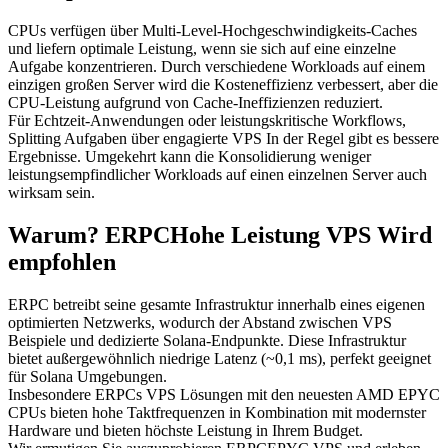
CPUs verfügen über Multi-Level-Hochgeschwindigkeits-Caches
und liefern optimale Leistung, wenn sie sich auf eine einzelne
Aufgabe konzentrieren. Durch verschiedene Workloads auf einem
einzigen großen Server wird die Kosteneffizienz verbessert, aber die
CPU-Leistung aufgrund von Cache-Ineffizienzen reduziert.
Für Echtzeit-Anwendungen oder leistungskritische Workflows,
Splitting Aufgaben über engagierte VPS In der Regel gibt es bessere
Ergebnisse. Umgekehrt kann die Konsolidierung weniger
leistungsempfindlicher Workloads auf einen einzelnen Server auch
wirksam sein.
Warum? ERPCHohe Leistung VPS Wird
empfohlen
ERPC betreibt seine gesamte Infrastruktur innerhalb eines eigenen
optimierten Netzwerks, wodurch der Abstand zwischen VPS
Beispiele und dedizierte Solana-Endpunkte. Diese Infrastruktur
bietet außergewöhnlich niedrige Latenz (~0,1 ms), perfekt geeignet
für Solana Umgebungen.
Insbesondere ERPCs VPS Lösungen mit den neuesten AMD EPYC
CPUs bieten hohe Taktfrequenzen in Kombination mit modernster
Hardware und bieten höchste Leistung in Ihrem Budget.