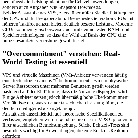
beeinflusst die Leistung nicht nur für Echtzeitanwendungen,
sondern auch Aufgaben wie Snapshot-Downloads.
Bei der Auswahl eines VPS, zuerst überprüfen Sie die Taktfrequenz
der CPU und ihr Freigabedatum. Die neueste Generation CPUs mit
höheren Taktfrequenzen bieten deutlich bessere Leistung. Moderne
CPUs kommen typischerweise auch mit den neuesten RAM- und
Speichertechnologien, so dass die Wahl auf Basis der CPU eine
hohe Gesamt-Serverleistung gewährleistet.
"Overcommitment" verstehen: Real-
World Testing ist essentiell
VPS und virtuelle Maschinen (VM)-Anbieter verwenden häufig
eine Technologie namens "Überkommitment", wo ein physischer
Server Ressourcen unter mehreren Benutzern geteilt werden,
basierend auf der Einführung, dass die Nutzung dispergiert wird.
Einige Anbieter setzen jedoch übermäßig hohe Überkommitment-
Verhältnisse ein, was zu einer tatsächlichen Leistung führt, die
deutlich niedriger ist als angekündigt.
Anstatt sich ausschließlich auf theoretische Spezifikationen zu
verlassen, empfehlen wir dringend mehrere Tests VPS Optionen in
Ihrer tatsächlichen Betriebsumgebung. Solche Echtzeit-Tests sind
besonders wichtig für Anwendungen, die eine Echtzeit-Reaktion
erfordern.