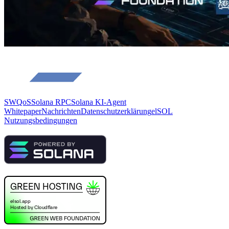
SWQoS
Solana RPC
Solana KI-Agent
Whitepaper
Nachrichten
Datenschutzerklärung
elSOL
Nutzungsbedingungen