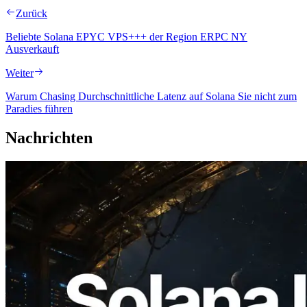
Zurück
Beliebte Solana EPYC VPS+++ der Region ERPC NY
Ausverkauft
Weiter
Warum Chasing Durchschnittliche Latenz auf Solana Sie nicht zum
Paradies führen
Nachrichten