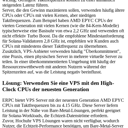
steigenden Latenz führen.
Server, die den Gewinn maximieren sollen, verwenden häufig ältere
CPUs oder CPUs mit vielen Kernen, aber niedrigen
Taktfrequenzen. Zum Beispiel haben AMD EPYC CPUs der
vierten Generation mit vielen Kernen (wie die 84-Kern-Modelle)
typischerweise eine Basisuhr von etwa 2,2 GHz und verwenden oft
nicht effektiv Turbo Boost. Da die empfohlene Mindestanforderung
für Solana-Validatoren 2,8 GHz ist, empfehlen wir Kunden auch
CPUs mit mindestens dieser Taktfrequenz zu übernehmen.
Zusätzlich, VPS-Anbieter verwenden häufig "Überkommitment",
eine Praxis, einen physischen Server in mehrere virtuelle Server zu
teilen. In einer überkommmentierten Umgebung tritt häufig der
Ressourcenwettbewerb mit anderen Nutzern während der
Spitzenzeiten auf, was die Leistung negativ beeinflusst.
Lösung: Verwenden Sie eine VPS mit den High-
Clock CPUs der neuesten Generation
ERPC bietet VPS Server mit der neuesten Generation AMD EPYC
CPUs mit Taktfrequenzen bis zu 4.15 GHz. Diese Server liefern
Leistung in der Nähe von Bare-Metal-Lösungen, perfekt geeignet
für Solana-Workloads, die Echtzeit-Datenströme erfordern.
Zuvor, Hochuhr VPS Lösungen waren nicht verfügbar, wodurch
Nutzer, die Echtzeit-Performance benötigen, um Bare-Metal-Server