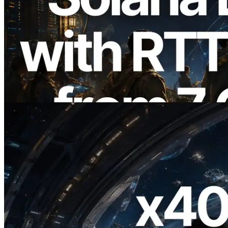
2026.08.05
ERPC erweitert Solana Leader Slot API
um Ping-Messung aus 7 globalen
Regionen — Validators Information API
ebenfalls gestartet
Lesen Sie diesen Artikel
2026.07.04