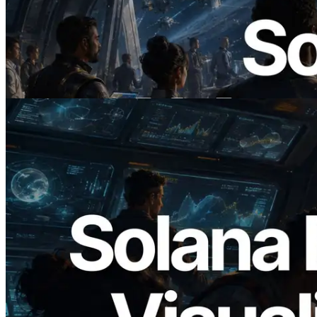
ERPC startet x402-fähige Solana RPC —
Der Beginn einer Ära, in der KI-Agenten
APIs bei Bedarf bezahlen
Lesen Sie diesen Artikel
2026.05.24
Validators Solutions veröffentlicht Solana
Block Analyzer – Visualisierung der