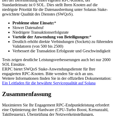
Bei der Bereitstellung eines eigenen RPC-Knoten, der
Standardeinsatz ist 0 SOL. Dies stellt Ihren Knoten auf die
niedrigste Priorität für die Datenausbreitung unter Solanas Stake-
gewichtete Qualität des Dienstes (SWQoS).
Probleme ohne Einsatz:
*
Slower Datenabruf
Niedrigere Transaktionserfolgsrate
Vorteile der Anwendung von Beteiligungen:
*
Deutlich erhöht direkte Verbindungen (Sockets) zu führenden
Validatoren (von 500 bis 2500)
Verbessert die Transaktion Erfolgsrate und Geschwindigkeit
Tests zeigen deutliche Leistungsverbesserungen auch bei nur 2000
SOL Einsätze.
ERPC bietet SWQoS Stake-Anwendungsdienste für Ihre
engagierten RPC-Knoten. Bitte wenden Sie sich an uns.
Weitere Informationen finden Sie in der offiziellen Dokumentation:
Ein Leitfaden für die bewährte Servicequalität auf Solana
Zusammenfassung
Maximieren Sie Ihr Engagement RPC-Endpunktleistung erfordert
eine Optimierung der Hardware (CPU-Turbo Boost, Kernanzahl,
Taktfrequenz), Überprüfung der Netzwerkeinstellungen,