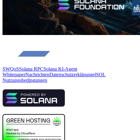
SWQoS
Solana RPC
Solana KI-Agent
Whitepaper
Nachrichten
Datenschutzerklärung
elSOL
Nutzungsbedingungen