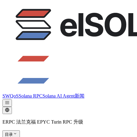
SWQoS
Solana RPC
Solana AI Agent
新闻
ERPC 法兰克福 EPYC Turin RPC 升级
目录