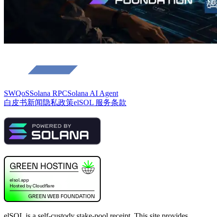
SWQoS
Solana RPC
Solana AI Agent
白皮书
新闻
隐私政策
elSOL 服务条款
elSOL is a self-custody stake-pool receipt. This site provides