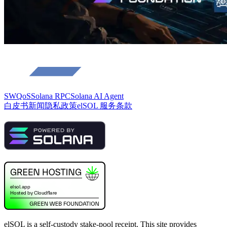
SWQoS
Solana RPC
Solana AI Agent
白皮书
新闻
隐私政策
elSOL 服务条款
elSOL is a self-custody stake-pool receipt. This site provides