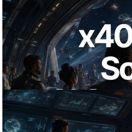
2026.07.04
ERPC ra mắt Solana RPC hỗ trợ x402 —
Mở ra thời đại AI Agent trả tiền theo nhu
cầu cho API cần dùng
Đọc bài viết này