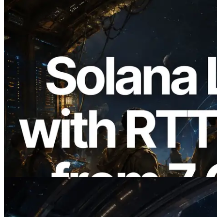
2026.08.05
ERPC mở rộng Solana Leader Slot API
với phép đo ping từ 7 khu vực toàn cầu —
Validators Information API cũng chính
thức ra mắt
Đọc bài viết này