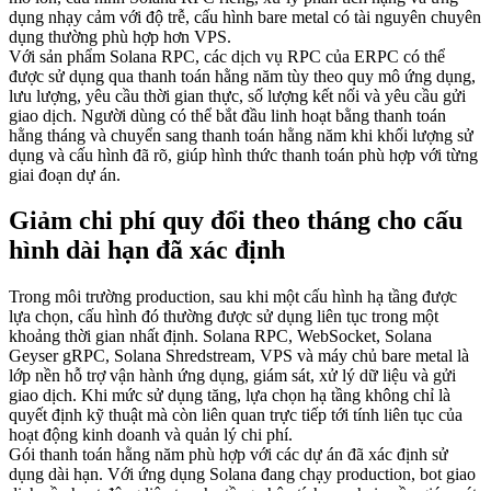
dụng nhạy cảm với độ trễ, cấu hình bare metal có tài nguyên chuyên
dụng thường phù hợp hơn VPS.
Với sản phẩm Solana RPC, các dịch vụ RPC của ERPC có thể
được sử dụng qua thanh toán hằng năm tùy theo quy mô ứng dụng,
lưu lượng, yêu cầu thời gian thực, số lượng kết nối và yêu cầu gửi
giao dịch. Người dùng có thể bắt đầu linh hoạt bằng thanh toán
hằng tháng và chuyển sang thanh toán hằng năm khi khối lượng sử
dụng và cấu hình đã rõ, giúp hình thức thanh toán phù hợp với từng
giai đoạn dự án.
Giảm chi phí quy đổi theo tháng cho cấu
hình dài hạn đã xác định
Trong môi trường production, sau khi một cấu hình hạ tầng được
lựa chọn, cấu hình đó thường được sử dụng liên tục trong một
khoảng thời gian nhất định. Solana RPC, WebSocket, Solana
Geyser gRPC, Solana Shredstream, VPS và máy chủ bare metal là
lớp nền hỗ trợ vận hành ứng dụng, giám sát, xử lý dữ liệu và gửi
giao dịch. Khi mức sử dụng tăng, lựa chọn hạ tầng không chỉ là
quyết định kỹ thuật mà còn liên quan trực tiếp tới tính liên tục của
hoạt động kinh doanh và quản lý chi phí.
Gói thanh toán hằng năm phù hợp với các dự án đã xác định sử
dụng dài hạn. Với ứng dụng Solana đang chạy production, bot giao