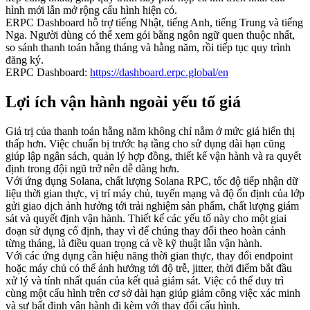
hình mới lẫn mở rộng cấu hình hiện có.
ERPC Dashboard hỗ trợ tiếng Nhật, tiếng Anh, tiếng Trung và tiếng
Nga. Người dùng có thể xem gói bằng ngôn ngữ quen thuộc nhất,
so sánh thanh toán hằng tháng và hằng năm, rồi tiếp tục quy trình
đăng ký.
ERPC Dashboard:
https://dashboard.erpc.global/en
Lợi ích vận hành ngoài yếu tố giá
Giá trị của thanh toán hằng năm không chỉ nằm ở mức giá hiển thị
thấp hơn. Việc chuẩn bị trước hạ tầng cho sử dụng dài hạn cũng
giúp lập ngân sách, quản lý hợp đồng, thiết kế vận hành và ra quyết
định trong đội ngũ trở nên dễ dàng hơn.
Với ứng dụng Solana, chất lượng Solana RPC, tốc độ tiếp nhận dữ
liệu thời gian thực, vị trí máy chủ, tuyến mạng và độ ổn định của lớp
gửi giao dịch ảnh hưởng tới trải nghiệm sản phẩm, chất lượng giám
sát và quyết định vận hành. Thiết kế các yếu tố này cho một giai
đoạn sử dụng cố định, thay vì để chúng thay đổi theo hoàn cảnh
từng tháng, là điều quan trọng cả về kỹ thuật lẫn vận hành.
Với các ứng dụng cần hiệu năng thời gian thực, thay đổi endpoint
hoặc máy chủ có thể ảnh hưởng tới độ trễ, jitter, thời điểm bắt đầu
xử lý và tính nhất quán của kết quả giám sát. Việc có thể duy trì
cùng một cấu hình trên cơ sở dài hạn giúp giảm công việc xác minh
và sự bất định vận hành đi kèm với thay đổi cấu hình.