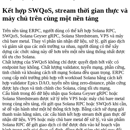
Kết hợp SWQoS, stream thời gian thực và
máy chủ trên cùng một nền tảng
Trên nền tảng ERPC, người dùng có thể kết hợp Solana RPC,
SWQoS, Solana Geyser gRPC, Solana Shredstream, VPS và máy
chủ bare metal. Thay vì phân tán nhận dữ liệu, xử lý, gửi giao dịch
và giám sát qua các môi trường xa nhau, người dùng có thể xây
dựng các chức năng này dễ hơn trên một nền tảng thống nhất được
tối ưu cho Solana.
Chất lượng của SWQoS không chỉ được quyết định bởi việc có
endpoint hay không. Chất lượng validator, tuyến mạng, phần cứng,
tinh chỉnh và khoảng cách tới mạng Solana đều quan trọng. ERPC
cung cấp môi trường phù hợp với workload Solana bằng cách kết
hợp validator Epics DAO, tuyến nền tảng zero-distance, phần cứng
được lựa chọn và tinh chỉnh cho Solana, cùng tối ưu mạng.
Cấu hình trong đó dữ liệu nhận qua Solana Geyser gRPC hoặc
Solana Shredstream được xử lý trên VPS hoặc máy chủ bare metal
trong cùng nền tảng, rồi gửi qua Solana RPC hoặc SWQoS khi cần,
sẽ dễ vận hành như một hệ thống tích hợp. Bằng cách sử dụng gói
thanh toán hằng năm, các cấu hình kết hợp stream thời gian thực để
nhận dữ liệu, VPS hoặc máy chủ bare metal để xử lý, và sản phẩm
Solana RPC để gửi giao dịch có thể được đưa vào kế hoạch vận
hành trong một giai đoạn cố định, đồng thời giảm chi phí quy đổi