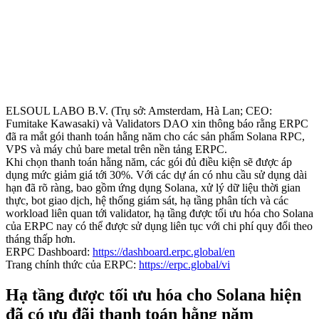
ELSOUL LABO B.V. (Trụ sở: Amsterdam, Hà Lan; CEO:
Fumitake Kawasaki) và Validators DAO xin thông báo rằng ERPC
đã ra mắt gói thanh toán hằng năm cho các sản phẩm Solana RPC,
VPS và máy chủ bare metal trên nền tảng ERPC.
Khi chọn thanh toán hằng năm, các gói đủ điều kiện sẽ được áp
dụng mức giảm giá tới 30%. Với các dự án có nhu cầu sử dụng dài
hạn đã rõ ràng, bao gồm ứng dụng Solana, xử lý dữ liệu thời gian
thực, bot giao dịch, hệ thống giám sát, hạ tầng phân tích và các
workload liên quan tới validator, hạ tầng được tối ưu hóa cho Solana
của ERPC nay có thể được sử dụng liên tục với chi phí quy đổi theo
tháng thấp hơn.
ERPC Dashboard:
https://dashboard.erpc.global/en
Trang chính thức của ERPC:
https://erpc.global/vi
Hạ tầng được tối ưu hóa cho Solana hiện
đã có ưu đãi thanh toán hằng năm