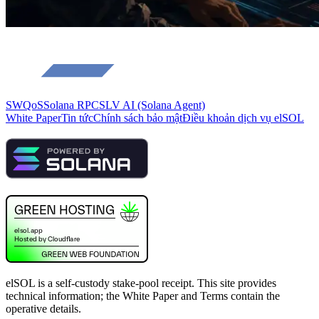
SWQoS
Solana RPC
SLV AI (Solana Agent)
White Paper
Tin tức
Chính sách bảo mật
Điều khoản dịch vụ elSOL
elSOL is a self-custody stake-pool receipt. This site provides
technical information; the White Paper and Terms contain the
operative details.