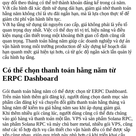
quy đổi theo tháng có thể trở thành khoản đáng kể trong cả năm.
Với cấu hình đã xác định sử dụng dài hạn, giảm giá nhờ thanh toán
hằng năm không chỉ là ưu đãi ngắn hạn, mà là lựa chọn thực tế để
giảm chi phí vận hành liên tục.
Với hạ tầng sử dụng tài nguyên cao cấp, giá không phải là yếu tố
quan trọng duy nhất. Việc có thể duy trì vị trí, hiệu năng và điều
kiện mạng cần thiết trong một khoảng thời gian cố định cũng rất
quan trọng. Thanh toán hằng năm giúp các doanh nghiệp và dự án
vận hành trong môi trường production dễ xây dựng kế hoạch dài
hạn quanh mức giá hiện tại hơn, cả từ góc độ ngân sách lẫn quản lý
cấu hình hạ tầng.
Có thể chọn thanh toán hằng năm từ
ERPC Dashboard
Gói thanh toán hằng năm có thể được chọn từ ERPC Dashboard.
Trên màn hình thêm gói đăng ký, người dùng chọn danh mục sản
phẩm cần đăng ký và chuyển đổi giữa thanh toán hằng tháng và
hằng năm để kiểm tra giá hằng năm sau khi áp dụng giảm giá.
Khi thêm nhiều gói cùng lúc, người dùng cũng có thể đưa chúng
vào giỏ hàng và thanh toán một lần. VPS và sản phẩm Solana RPC,
sản phẩm Solana RPC và máy chủ bare metal, nhiều gói VPS, cũng
như các tổ hợp dịch vụ cần thiết cho vận hành đều có thể được sắp
xếp cùng nhau, giúp quy trình này phù hợp cả khi triển khai cấu