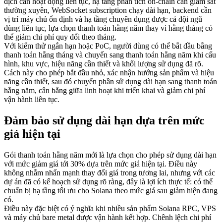
dịch cần hoạt động liên tục, hạ tầng phân tích on-chain cần giám sát
thường xuyên, WebSocket subscription chạy dài hạn, backend cần
vị trí máy chủ ổn định và hạ tầng chuyên dụng được cả đội ngũ
dùng liên tục, lựa chọn thanh toán hằng năm thay vì hằng tháng có
thể giảm chi phí quy đổi theo tháng.
Với kiểm thử ngắn hạn hoặc PoC, người dùng có thể bắt đầu bằng
thanh toán hằng tháng và chuyển sang thanh toán hằng năm khi cấu
hình, khu vực, hiệu năng cần thiết và khối lượng sử dụng đã rõ.
Cách này cho phép bắt đầu nhỏ, xác nhận hướng sản phẩm và hiệu
năng cần thiết, sau đó chuyển phần sử dụng dài hạn sang thanh toán
hằng năm, cân bằng giữa linh hoạt khi triển khai và giảm chi phí
vận hành liên tục.
Đảm bảo sử dụng dài hạn dựa trên mức
giá hiện tại
Gói thanh toán hằng năm mới là lựa chọn cho phép sử dụng dài hạn
với mức giảm giá tới 30% dựa trên mức giá hiện tại. Điều này
không nhằm nhấn mạnh thay đổi giá trong tương lai, nhưng với các
dự án đã có kế hoạch sử dụng rõ ràng, đây là lợi ích thực tế: có thể
chuẩn bị hạ tầng tối ưu cho Solana theo mức giá sau giảm hiện đang
có.
Điều này đặc biệt có ý nghĩa khi nhiều sản phẩm Solana RPC, VPS
và máy chủ bare metal được vận hành kết hợp. Chênh lệch chi phí