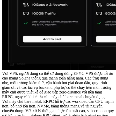
Với VPS, người dùng có thể sử dụng dòng EPYC VPS được tối ưu
cho mạng Solana thông qua thanh toán hằng năm. Các ứng dụng
nhẹ, môi trường kiểm thử, vận hành bot giai đoạn đầu, quy trình
giám sát và các tác vụ backend phụ trợ có thể chạy trên môi trường
máy chủ được thiết kế để giao tiếp zero-distance với nền tảng
ERPC, ngay cả khi chưa cần máy chủ bare metal chuyên dụng.
Với máy chủ bare metal, ERPC hỗ trợ các workload cần CPU mạnh
hơn, bộ nhớ lớn hơn, NVMe, băng thông mạng và tài nguyên
chuyên dụng. Với xử lý thời gian thực tần suất cao, subscription quy
mô lớn, cấu hình Solana RPC riêng, xử lý phân tích nặng và ứng