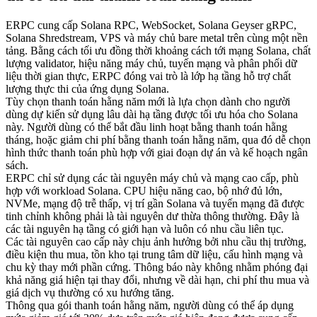
ERPC cung cấp Solana RPC, WebSocket, Solana Geyser gRPC,
Solana Shredstream, VPS và máy chủ bare metal trên cùng một nền
tảng. Bằng cách tối ưu đồng thời khoảng cách tới mạng Solana, chất
lượng validator, hiệu năng máy chủ, tuyến mạng và phân phối dữ
liệu thời gian thực, ERPC đóng vai trò là lớp hạ tầng hỗ trợ chất
lượng thực thi của ứng dụng Solana.
Tùy chọn thanh toán hằng năm mới là lựa chọn dành cho người
dùng dự kiến sử dụng lâu dài hạ tầng được tối ưu hóa cho Solana
này. Người dùng có thể bắt đầu linh hoạt bằng thanh toán hằng
tháng, hoặc giảm chi phí bằng thanh toán hằng năm, qua đó dễ chọn
hình thức thanh toán phù hợp với giai đoạn dự án và kế hoạch ngân
sách.
ERPC chỉ sử dụng các tài nguyên máy chủ và mạng cao cấp, phù
hợp với workload Solana. CPU hiệu năng cao, bộ nhớ đủ lớn,
NVMe, mạng độ trễ thấp, vị trí gần Solana và tuyến mạng đã được
tinh chỉnh không phải là tài nguyên dư thừa thông thường. Đây là
các tài nguyên hạ tầng có giới hạn và luôn có nhu cầu liên tục.
Các tài nguyên cao cấp này chịu ảnh hưởng bởi nhu cầu thị trường,
điều kiện thu mua, tồn kho tại trung tâm dữ liệu, cấu hình mạng và
chu kỳ thay mới phần cứng. Thông báo này không nhằm phóng đại
khả năng giá hiện tại thay đổi, nhưng về dài hạn, chi phí thu mua và
giá dịch vụ thường có xu hướng tăng.
Thông qua gói thanh toán hằng năm, người dùng có thể áp dụng