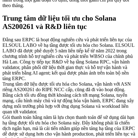
theo tháng.
Trung tâm dữ liệu tối ưu cho Solana
AS200261 và R&D liên tục
Đằng sau ERPC là hoạt động nghiên cứu và phát triển liên tục của
ELSOUL LABO về hạ tầng được tối ưu hóa cho Solana. ELSOUL
LABO đã được phê duyệt 5 năm liên tiếp kể từ năm 2022 trong
chương trình hỗ trợ nghiên cứu và phát triển WBSO của chính phủ
Hà Lan. Công ty tiếp tục R&D về hạ tầng Solana RPC, vận hành
validator, phân phối dữ liệu thời gian thực và hỗ trợ vận hành và
phát triển bằng AI agent; kết quả được phản ánh trên toàn bộ nền
tảng ERPC.
Trung tâm dữ liệu được tối ưu hóa cho Solana, vận hành với ASN
riêng AS200261 do RIPE NCC cấp, cũng đã đi vào hoạt động.
Bằng cách tối ưu đồng thời khoảng cách tới mạng Solana, tuyến
mạng, cấu hình máy chủ và tự động hóa vận hành, ERPC đang xây
dựng môi trường phù hợp với ứng dụng Solana và workload liên
quan tới validator.
Gói thanh toán hằng năm là lựa chọn thanh toán để sử dụng dài hạn
hạ tầng được tối ưu hóa cho Solana này. Đây không phải là chiến
dịch ngắn hạn, mà là cải tiến nhằm giúp nền tảng hạ tầng của ERPC
dễ được sử dụng hơn cho vận hành production, phát triển liên tục và