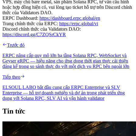
VPS, máy chủ bare metal, sản phẩm Solana RPC, tư vấn cấu hình
hoặc hợp đồng hiện có, vui lòng tạo ticket hỗ trợ trên Discord chính
thức của Validators DAO.
ERPC Dashboard:
https://dashboard.erpc.global/en
Trang chính thức của ERPC:
https://erpc.global/vi
Discord chính thức của Validators DAO:
https://discord.gg/C7ZQSrCkYR
Trước đó
ERPC nâng cấp quy mô lớn hạ tầng Solana RPC, WebSocket và
Geyser gRPC — hiệu năng cho ứng dụng thời gian thực cải thiện
đáng kể trong so sánh thực đo với một dịch vụ RPC bên ngoài lớn
Tiếp theo
ELSOUL LABO bắt đầu cung cấp ERPC Enterprise và SLV
Enterprise — hỗ trợ doanh nghiệp và dự án trong phát triển ứng
dụng với Solana RPC, SLV AI và vận hành validator
Tin tức