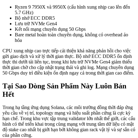
Ryzen 9 7950X và 9950X (cấu hình xung nhịp cao lên đến
5.7 GHz)
Bộ nhớ ECC DDR5
Lưu trữ NVMe Gen4
Kết nối mạng chuyên dụng 50 Gbps
Bare metal hoàn toàn chuyên dụng, không có overhead ảo
hóa
CPU xung nhịp cao trực tiếp cải thiện khả năng phản hồi cho việc
gửi giao dịch và xử lý thời gian thực. Bộ nhớ ECC DDR5 ổn định
thực thi dưới tải liên tục, trong khi lưu trữ NVMe Gen4 giảm thiểu
thời gian chờ cho cập nhật trạng thái và ghi log. Mạng chuyên dụng
50 Gbps duy trì điều kiện ổn định ngay cả trong thời gian cao điểm.
Tại Sao Dòng Sản Phẩm Này Luôn Bán
Hết
Trong hạ tầng ứng dụng Solana, các môi trường đồng thời đáp ứng
yêu cầu về vị trí, topology mạng và hiệu suất phần cứng là cực kỳ
hạn chế. Trong khu vực tập trung validator lớn nhất thế giới, các cấu
hình có thể triển khai trong cùng mạng với trung tâm dữ liệu có mật
độ stake cao nhất bị giới hạn bởi không gian rack vật lý và sự sẵn có
của phần cứng.