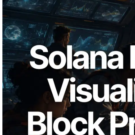
2026.05.24
Validators Solutions ra mắt Solana Block
Analyzer — Trực quan hóa thời gian tạo
block và validator phụ trách theo từng
slot
Đọc bài viết này
Xem thêm