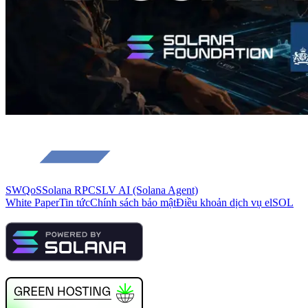
SWQoS
Solana RPC
SLV AI (Solana Agent)
White Paper
Tin tức
Chính sách bảo mật
Điều khoản dịch vụ elSOL