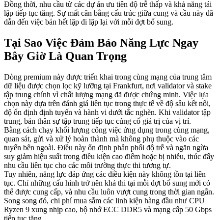
Đồng thời, nhu cầu từ các dự án ưu tiên độ trễ thấp và khả năng tái
lập tiếp tục tăng. Sự mất cân bằng cấu trúc giữa cung và cầu này đã
dẫn đến việc bán hết lặp đi lặp lại với mỗi đợt bổ sung.
Tại Sao Việc Đảm Bảo Năng Lực Ngay
Bây Giờ Là Quan Trọng
Dòng premium này được triển khai trong cùng mạng của trung tâm
dữ liệu được chọn lọc kỹ lưỡng tại Frankfurt, nơi validator và stake
tập trung chính vì chất lượng mạng đã được chứng minh. Việc lựa
chọn này dựa trên đánh giá liên tục trong thực tế về độ sâu kết nối,
độ ổn định định tuyến và hành vi dưới tắc nghẽn. Khi validator tập
trung, bản thân sự tập trung tiếp tục củng cố giá trị của vị trí.
Bằng cách chạy khối lượng công việc ứng dụng trong cùng mạng,
quan sát, gửi và xử lý hoàn thành mà không phụ thuộc vào các
tuyến bên ngoài. Điều này ổn định phân phối độ trễ và ngăn ngừa
suy giảm hiệu suất trong điều kiện cao điểm hoặc bị nhiễu, thúc đẩy
nhu cầu liên tục cho các môi trường thực thi tương tự.
Tuy nhiên, năng lực đáp ứng các điều kiện này không tồn tại liên
tục. Chỉ những cấu hình trở nên khả thi tại mỗi đợt bổ sung mới có
thể được cung cấp, và nhu cầu luôn vượt cung trong thời gian ngắn.
Song song đó, chi phí mua sắm các linh kiện hàng đầu như CPU
Ryzen 9 xung nhịp cao, bộ nhớ ECC DDR5 và mạng cấp 50 Gbps
tiếp tục tăng.