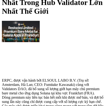
Nhất Trong Hub Validator Lớn
Nhất Thế Giới
ERPC, được vận hành bởi ELSOUL LABO B.V. (Trụ sở:
Amsterdam, Hà Lan; CEO: Fumitake Kawasaki) cùng với
Validators DAO, đã bổ sung số lượng giới hạn máy chủ premium
bare metal cho ứng dụng Solana tại khu vực Frankfurt (FRA).
Dòng premium này liên tục bán hết mỗi khi được mở bán, và đợt bổ
sung lần này cũng chỉ được cung cấp với số lượng cực kỳ hạn chế.
Các máy chủ được triển khai trong cùng mạng với trung tâm dữ liệu