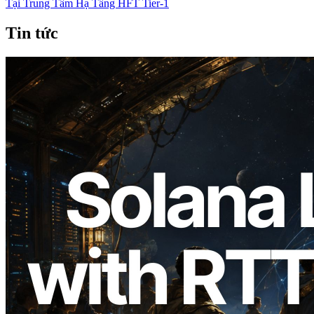
Tại Trung Tâm Hạ Tầng HFT Tier-1
Tin tức
2026.08.05
ERPC mở rộng Solana Leader Slot API
với phép đo ping từ 7 khu vực toàn cầu —
Validators Information API cũng chính
thức ra mắt