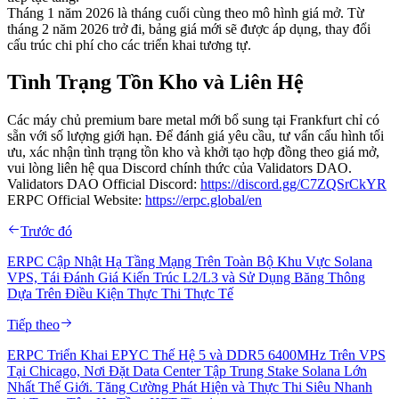
Tháng 1 năm 2026 là tháng cuối cùng theo mô hình giá mở. Từ
tháng 2 năm 2026 trở đi, bảng giá mới sẽ được áp dụng, thay đổi
cấu trúc chi phí cho các triển khai tương tự.
Tình Trạng Tồn Kho và Liên Hệ
Các máy chủ premium bare metal mới bổ sung tại Frankfurt chỉ có
sẵn với số lượng giới hạn. Để đánh giá yêu cầu, tư vấn cấu hình tối
ưu, xác nhận tình trạng tồn kho và khởi tạo hợp đồng theo giá mở,
vui lòng liên hệ qua Discord chính thức của Validators DAO.
Validators DAO Official Discord:
https://discord.gg/C7ZQSrCkYR
ERPC Official Website:
https://erpc.global/en
Trước đó
ERPC Cập Nhật Hạ Tầng Mạng Trên Toàn Bộ Khu Vực Solana
VPS, Tái Đánh Giá Kiến Trúc L2/L3 và Sử Dụng Băng Thông
Dựa Trên Điều Kiện Thực Thi Thực Tế
Tiếp theo
ERPC Triển Khai EPYC Thế Hệ 5 và DDR5 6400MHz Trên VPS
Tại Chicago, Nơi Đặt Data Center Tập Trung Stake Solana Lớn
Nhất Thế Giới. Tăng Cường Phát Hiện và Thực Thi Siêu Nhanh