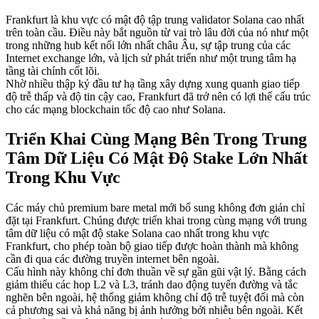
Frankfurt là khu vực có mật độ tập trung validator Solana cao nhất
trên toàn cầu. Điều này bắt nguồn từ vai trò lâu đời của nó như một
trong những hub kết nối lớn nhất châu Âu, sự tập trung của các
Internet exchange lớn, và lịch sử phát triển như một trung tâm hạ
tầng tài chính cốt lõi.
Nhờ nhiều thập kỷ đầu tư hạ tầng xây dựng xung quanh giao tiếp
độ trễ thấp và độ tin cậy cao, Frankfurt đã trở nên có lợi thế cấu trúc
cho các mạng blockchain tốc độ cao như Solana.
Triển Khai Cùng Mạng Bên Trong Trung
Tâm Dữ Liệu Có Mật Độ Stake Lớn Nhất
Trong Khu Vực
Các máy chủ premium bare metal mới bổ sung không đơn giản chỉ
đặt tại Frankfurt. Chúng được triển khai trong cùng mạng với trung
tâm dữ liệu có mật độ stake Solana cao nhất trong khu vực
Frankfurt, cho phép toàn bộ giao tiếp được hoàn thành mà không
cần đi qua các đường truyền internet bên ngoài.
Cấu hình này không chỉ đơn thuần về sự gần gũi vật lý. Bằng cách
giảm thiểu các hop L2 và L3, tránh dao động tuyến đường và tắc
nghẽn bên ngoài, hệ thống giảm không chỉ độ trễ tuyệt đối mà còn
cả phương sai và khả năng bị ảnh hưởng bởi nhiễu bên ngoài. Kết