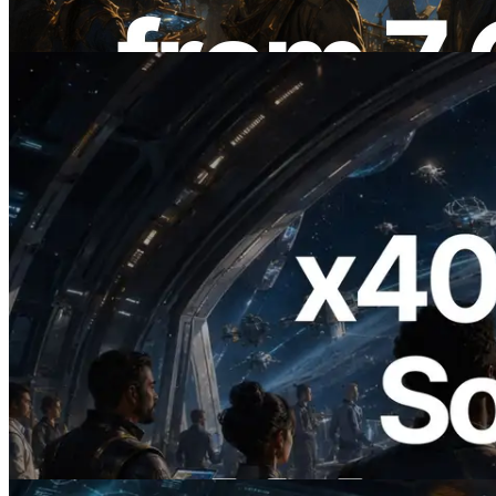
Đọc bài viết này
2026.07.04
ERPC ra mắt Solana RPC hỗ trợ x402 —
Mở ra thời đại AI Agent trả tiền theo nhu
cầu cho API cần dùng
Đọc bài viết này