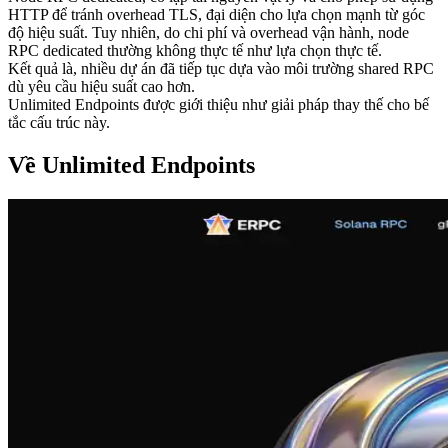
HTTP để tránh overhead TLS, đại diện cho lựa chọn mạnh từ góc
độ hiệu suất. Tuy nhiên, do chi phí và overhead vận hành, node
RPC dedicated thường không thực tế như lựa chọn thực tế.
Kết quả là, nhiều dự án đã tiếp tục dựa vào môi trường shared RPC
dù yêu cầu hiệu suất cao hơn.
Unlimited Endpoints được giới thiệu như giải pháp thay thế cho bế
tắc cấu trúc này.
Về Unlimited Endpoints