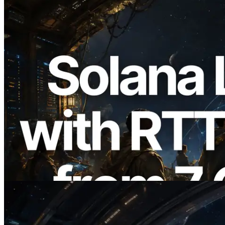
2026.08.05
ERPC mở rộng Solana Leader Slot API
với phép đo ping từ 7 khu vực toàn cầu —
Validators Information API cũng chính
thức ra mắt
Đọc bài viết này