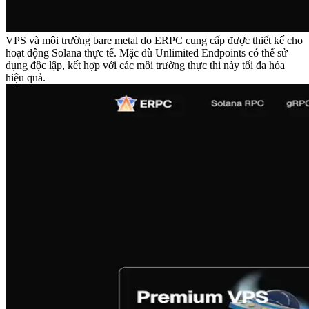
VPS và môi trường bare metal do ERPC cung cấp được thiết kế cho
hoạt động Solana thực tế. Mặc dù Unlimited Endpoints có thể sử
dụng độc lập, kết hợp với các môi trường thực thi này tối đa hóa
hiệu quả.