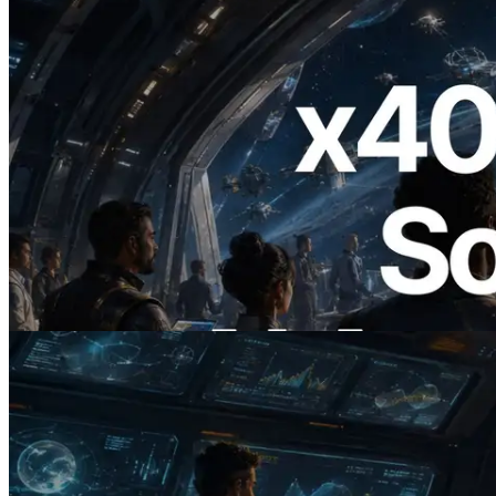
2026.07.04
ERPC ra mắt Solana RPC hỗ trợ x402 —
Mở ra thời đại AI Agent trả tiền theo nhu
cầu cho API cần dùng
Đọc bài viết này