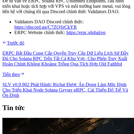
Để tư vấn về ERPC Solana RPC Unlimited Endpoints, cấu hình
triển khai hoặc tích hợp với VPS và môi trường bare metal, vui lòng
liên hệ với chúng tôi qua Discord chính thức Validators DAO.
Validators DAO Discord chính thức:
https://discord.gg/C7ZQSrCkYR
ERPC Website chính thức:
https://erpc.global/en
Trước đó
ERPC Bắt Đầu Cung Cấp Quyền Truy Cập Dữ Liệu Lịch Sử Đầy
Đủ Cho Solana RPC Trên Tất Cả Khu Vực, Cho Phép Truy Xuất
Hoàn Chỉnh Không Khoảng Trống Qua Tích Hợp Old Faithful
Tiếp theo
SLV v0.9.902 Phát Hành: Richat Được Áp Dụng Làm Mặc Định
Cho Triển Khai Node Solana Geyser gRPC, Cải Thiện Độ Trễ Và
Ổn Định
Tin tức