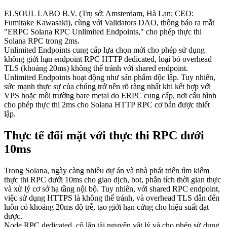
ELSOUL LABO B.V. (Trụ sở: Amsterdam, Hà Lan; CEO:
Fumitake Kawasaki), cùng với Validators DAO, thông báo ra mắt
"ERPC Solana RPC Unlimited Endpoints," cho phép thực thi
Solana RPC trong 2ms.
Unlimited Endpoints cung cấp lựa chọn mới cho phép sử dụng
không giới hạn endpoint RPC HTTP dedicated, loại bỏ overhead
TLS (khoảng 20ms) không thể tránh với shared endpoint.
Unlimited Endpoints hoạt động như sản phẩm độc lập. Tuy nhiên,
sức mạnh thực sự của chúng trở nên rõ ràng nhất khi kết hợp với
VPS hoặc môi trường bare metal do ERPC cung cấp, nơi cấu hình
cho phép thực thi 2ms cho Solana HTTP RPC cơ bản được thiết
lập.
Thực tế đối mặt với thực thi RPC dưới
10ms
Trong Solana, ngày càng nhiều dự án và nhà phát triển tìm kiếm
thực thi RPC dưới 10ms cho giao dịch, bot, phân tích thời gian thực
và xử lý cơ sở hạ tầng nội bộ. Tuy nhiên, với shared RPC endpoint,
việc sử dụng HTTPS là không thể tránh, và overhead TLS dẫn đến
luôn có khoảng 20ms độ trễ, tạo giới hạn cứng cho hiệu suất đạt
được.
Node RPC dedicated, cô lập tài nguyên vật lý và cho phép sử dụng