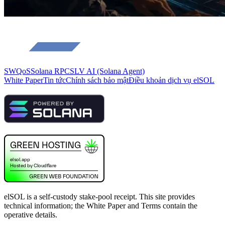
SWQoS
Solana RPC
SLV AI (Solana Agent)
White Paper
Tin tức
Chính sách bảo mật
Điều khoản dịch vụ elSOL
elSOL is a self-custody stake-pool receipt. This site provides
technical information; the White Paper and Terms contain the
operative details.