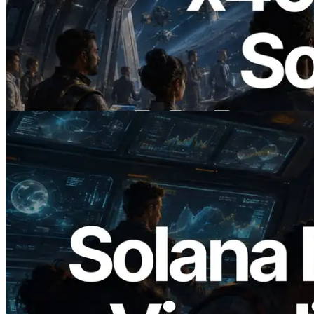
2026.07.04
ERPC ra mắt Solana RPC hỗ trợ x402 —
Mở ra thời đại AI Agent trả tiền theo nhu
cầu cho API cần dùng
Đọc bài viết này
2026.05.24
Validators Solutions ra mắt Solana Block