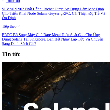
Trước đó
SLV v0.9.902 Phát Hành: Richat Được Áp Dụng Làm Mặc Định
Cho Triển Khai Node Solana Geyser gRPC, Cải Thiện Độ Trễ Và
Ổn Định
Tiếp theo
ERPC Bổ Sung Máy Chủ Bare Metal Hiệu Suất Cao Cho Ứng
Dụng Solana Tại Singapore, Bán Hết Ngay Lập Tức Và Chuyển
Sang Danh Sách Chờ
Tin tức