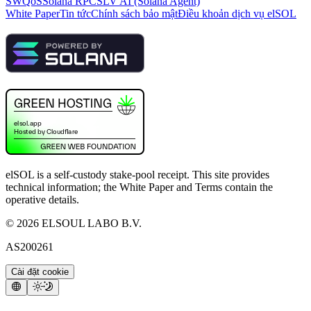
SWQoS
Solana RPC
SLV AI (Solana Agent)
White Paper
Tin tức
Chính sách bảo mật
Điều khoản dịch vụ elSOL
elSOL is a self-custody stake-pool receipt. This site provides
technical information; the White Paper and Terms contain the
operative details.
©
2026
ELSOUL LABO B.V.
AS200261
Cài đặt cookie