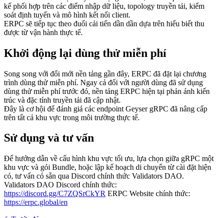
kế phối hợp trên các điểm nhập dữ liệu, topology truyền tải, kiểm
soát định tuyến và mô hình kết nối client.
ERPC sẽ tiếp tục theo đuổi cải tiến dần dần dựa trên hiểu biết thu
được từ vận hành thực tế.
Khởi động lại dùng thử miễn phí
Song song với đổi mới nền tảng gần đây, ERPC đã đặt lại chương
trình dùng thử miễn phí. Ngay cả đối với người dùng đã sử dụng
dùng thử miễn phí trước đó, nền tảng ERPC hiện tại phản ánh kiến
trúc và đặc tính truyền tải đã cập nhật.
Đây là cơ hội để đánh giá các endpoint Geyser gRPC đã nâng cấp
trên tất cả khu vực trong môi trường thực tế.
Sử dụng và tư vấn
Để hướng dẫn về cấu hình khu vực tối ưu, lựa chọn giữa gRPC một
khu vực và gói Bundle, hoặc lập kế hoạch di chuyển từ cài đặt hiện
có, tư vấn có sẵn qua Discord chính thức Validators DAO.
Validators DAO Discord chính thức:
https://discord.gg/C7ZQSrCkYR
ERPC Website chính thức:
https://erpc.global/en