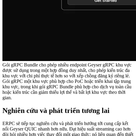
Gói gRPC Bundle cho phép nhiều endpoint Geyser gRPC khu vực
được sử dụng trong một hợp đồng duy nhất, cho phép kiến trúc đa
khu vực với chi phí thực tế hơn so với xếp chồng đăng ký riêng lẻ.
Gói gRPC một khu vực phù hợp cho PoC hoặc triển khai tập trung
khu vực, trong khi gói gRPC Bundle phù hợp cho dịch vụ toàn cầu
hoặc kiến trúc cần giảm thiểu lợi thế và bất lợi khu vực theo thời
gian.
Nghiên cứu và phát triển tương lai
ERPC sẽ tiếp tục nghiên cứu và phát triển hướng tới cung cấp kết
nối Geyser QUIC nhanh hơn nữa. Đạt hiệu suất streaming cao hơn
đòi hỏi nhiều hơn việc thay đổi một giao thức; nó liên quan đến thiết