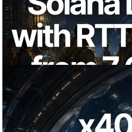
2026.08.05
ERPC mở rộng Solana Leader Slot API
với phép đo ping từ 7 khu vực toàn cầu —
Validators Information API cũng chính
thức ra mắt
Đọc bài viết này