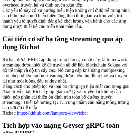
overhead truyền lại và định tuyến gián tiếp.
Các yếu tố này có xu hướng biểu hiện không chỉ ở độ trễ trung bình
cao hơn, mà còn ở biến thiên tăng theo thời gian và khu vực, trở
thành yếu tố quyết định đáng kể chất lượng vận hành cho các ứng
dụng được thiết kế cho triển khai toàn cầu.
Cải tiến cơ sở hạ tầng streaming qua áp
dụng Richat
Richat, được ERPC áp dụng trong bản cập nhật này, là framework
streaming được thiết kế để truyền tải dữ liệu blockchain Solana với
độ trễ thấp và độ tin cậy cao. Nó cung cấp khả năng multiplexing
cho phép nhiều nguồn streaming được tiêu thụ đồng thời và truyền
tải như một luồng đầu ra duy nhất.
Bằng cách cho phép lọc và loại bỏ trùng lặp hiệu suất cao trong giai
đoạn truyền tải, Richat giúp giảm xử lý và truyền lại không cần
thiết, góp phần cải thiện ổn định trên toàn bộ đường truyền
streaming. Thiết kế hướng QUIC cũng nhằm cân bằng thông lượng
cao với độ trễ thấp.
Richat:
https://github.com/lamports-dev/richat
Tích hợp vào mạng Geyser gRPC toàn