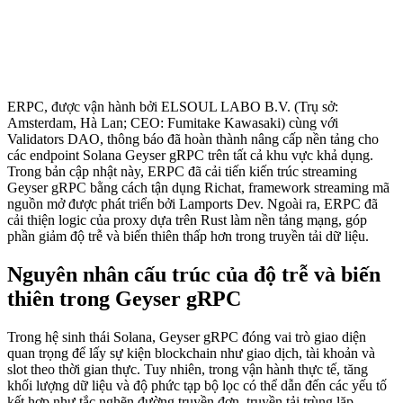
ERPC, được vận hành bởi ELSOUL LABO B.V. (Trụ sở:
Amsterdam, Hà Lan; CEO: Fumitake Kawasaki) cùng với
Validators DAO, thông báo đã hoàn thành nâng cấp nền tảng cho
các endpoint Solana Geyser gRPC trên tất cả khu vực khả dụng.
Trong bản cập nhật này, ERPC đã cải tiến kiến trúc streaming
Geyser gRPC bằng cách tận dụng Richat, framework streaming mã
nguồn mở được phát triển bởi Lamports Dev. Ngoài ra, ERPC đã
cải thiện logic của proxy dựa trên Rust làm nền tảng mạng, góp
phần giảm độ trễ và biến thiên thấp hơn trong truyền tải dữ liệu.
Nguyên nhân cấu trúc của độ trễ và biến
thiên trong Geyser gRPC
Trong hệ sinh thái Solana, Geyser gRPC đóng vai trò giao diện
quan trọng để lấy sự kiện blockchain như giao dịch, tài khoản và
slot theo thời gian thực. Tuy nhiên, trong vận hành thực tế, tăng
khối lượng dữ liệu và độ phức tạp bộ lọc có thể dẫn đến các yếu tố
kết hợp như tắc nghẽn đường truyền đơn, truyền tải trùng lặp,