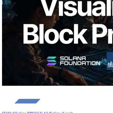
Analyzer — Trực quan hóa thời gian tạo
block và validator phụ trách theo từng
slot
Đọc bài viết này
Xem thêm