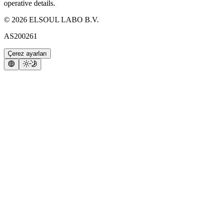
operative details.
©
2026
ELSOUL LABO B.V.
AS200261
Çerez ayarları