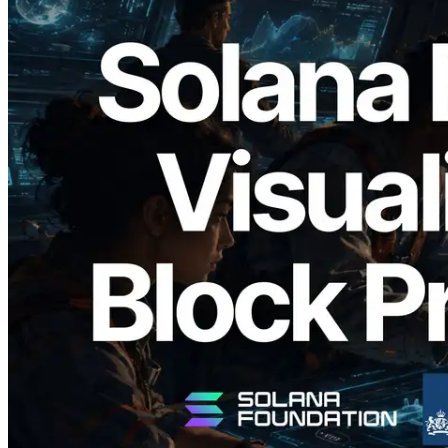
2026.05.24
Validators Solutions, Solana Block
Analyzer'ı Yayınladı — Slot Başına Blok
Üretim Süresi ve Görevli Doğrulayıcı
Görselleştirmesi
Bu makaleyi oku
Daha fazla yükle