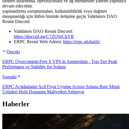
rafineri tasarımına, operasyonlara ve ağ mimarisine yatırım yapmaya
devam edecektir.
yapılandırma soruşturmaları, kullanılabilirlik veya dağıtım
danışmanlığı için lütfen bizimle iletişime geçin Validators DAO
Resmi Discord.
Validators DAO Resmi Discord:
https://discord.gg/C7ZQSrCkYR
ERPC Resmi Web Adresi:
https://erpc.global/tr/
Önceki
ERPC Overcommit-Free S VPS in Amsterdam - Top-Tier Peak
Performansı ve Stability for Solana
Sonraki
ERPC Açıklamalar Acil Fiyat Uyumu Across Solana Bare Metal
Ürünleri Hızlı Donanım Maliyetleri Arttırıyor
Haberler