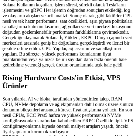
Solana Kullanım koşulları, işlem süresi, sürekli olarak Tesla'ların
işlenmesini ve gRPC Her işlemin doğrudan sonuçları etkilediği log
ve olayların akışları ve acil analizi. Sonuç olarak, gibi faktörler CPU
nesli ve tek hazır performans, saat özellikleri, aşırı piyasa politikaları,
sanallaştırma katmanı tasarımı, ağ yolları ve veri merkezi lokasyonu
doğrudan gözlemlenebilir performans farklılıklarına çevirmektedir.
Gerçekliğe dayanarak Solana İş Yükleri, ERPC Dünya çapında veri
merkezleri arasında geniş bir doğrulama gerçekleştirdi ve ilerici bir
şekilde rafine edildi. CPU Yapılar, ağ tasarımı ve sanallaştırma
yapıları. Bu süreçte, yüksek performans konularının fiyat
puanlarından veya yalnızca belirli sayıdan daha fazla önemli hale
getirebilme yeteneği gerçek üretim ortamlarında açık hale geldi.
Rising Hardware Costs'in Etkisi, VPS
Ürünler
Son yıllarda, AI ve blokaj tarafından yönlendirilen talep, RAM,
CPU, NVMe depolama ve ağ ekipmanları dahil olmak üzere sunucu
donanım bileşenleri arasında küresel fiyat artışlarına yol açtı. En son
nesil CPUs, ECC Prat5 hafıza ve yüksek performanslı NVMe
konfigürasyonları tarafından kabul edilen ERPC Özellikle tipik VPS
konfigürasyonlarına kıyasla önemli maliyet artışları yaşadı, önceki
fiyat yapılarını korumak zorlaşıyor.