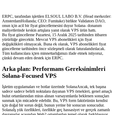
ERPC, tarafından işletilen ELSOUL LABO B.V. (Head merkezler:
AmsterdamHollanda; CEO: Fumitake) birlikte Validators DAO,
onun için acil bir fiyat güncellemesini duyur Solana- donanım
maliyetlerinde keskin artışlara yanıt olarak VPS ürün hattı.
Bu fiyat güncelleme Pazartesi, 15 Aralık 2025 tarihinden itibaren
yürürlüğe girecektir. Mevcut VPS abonelikleri için fiyat
değişiklikleri olmayacak. Buna ek olarak, VPS abonelikleri fiyat
güncelleme tarihinden önce sözleşmeli olarak faturalandırılacak.
Tüm kullanıcılara içten minnettarlığımızı ifade etmek istiyoruz,
çünkü devam eden destek için ERPC.
Arka plan: Performans Gereksinimleri
Solana-Focused VPS
İşletim uygulamaları ve botlar üzerinde SolanaAncak, tek başına
sadece sadece belirli noktalara dayanan VPS örnekleri, genel amaçlı
bulut ortamlarından miras alınan varsayımlarda beklenen sonuçları
sunmak için mücadele edebilir. Bu, VPS form faktörünün kendisi
için doğal bir sorun değil, bunun yerine bir sonucun sonucudur.
Solanaİş yük özellikleri, özellikle geç hassasiyet ve gerçek zamanlı
davranışlar açısından Web2 ortamlardan temel olarak farklılaşıyor.