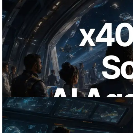
2026.07.04
ERPC x402 destekli Solana RPC'yi
yayınladı — AI agent'ların ihtiyaç
duydukları API'ler için anında ödeme
yaptığı dönem
Bu makaleyi oku