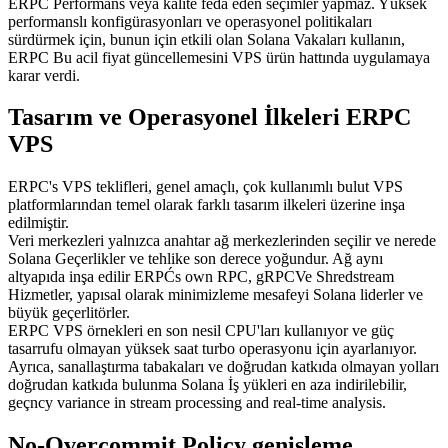
ERPC Performans veya kalite feda eden seçimler yapmaz. Yüksek
performanslı konfigürasyonları ve operasyonel politikaları
sürdürmek için, bunun için etkili olan Solana Vakaları kullanın,
ERPC Bu acil fiyat güncellemesini VPS ürün hattında uygulamaya
karar verdi.
Tasarım ve Operasyonel İlkeleri ERPC
VPS
ERPC's VPS teklifleri, genel amaçlı, çok kullanımlı bulut VPS
platformlarından temel olarak farklı tasarım ilkeleri üzerine inşa
edilmiştir.
Veri merkezleri yalnızca anahtar ağ merkezlerinden seçilir ve nerede
Solana Geçerlikler ve tehlike son derece yoğundur. Ağ aynı
altyapıda inşa edilir ERPĆs own RPC, gRPCVe Shredstream
Hizmetler, yapısal olarak minimizleme mesafeyi Solana liderler ve
büyük geçerlitörler.
ERPC VPS örnekleri en son nesil CPU'ları kullanıyor ve güç
tasarrufu olmayan yüksek saat turbo operasyonu için ayarlanıyor.
Ayrıca, sanallaştırma tabakaları ve doğrudan katkıda olmayan yolları
doğrudan katkıda bulunma Solana İş yükleri en aza indirilebilir,
geçncy variance in stream processing and real-time analysis.
No-Overcommit Policy genişleme