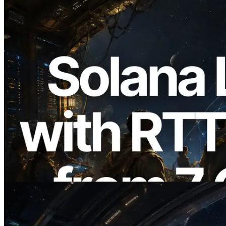
2026.08.05
ERPC, Solana Leader Slot API'yi 7
küresel bölgeden ping ölçümüyle
genişletti — Validators Information API
de yayında
Bu makaleyi oku