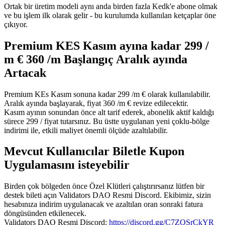
Ortak bir üretim modeli aynı anda birden fazla Kedk'e abone olmak
ve bu işlem ilk olarak gelir - bu kurulumda kullanılan ketçaplar öne
çıkıyor.
Premium KES Kasım ayına kadar 299 /
m € 360 /m Başlangıç Aralık ayında
Artacak
Premium KEs Kasım sonuna kadar 299 /m € olarak kullanılabilir.
Aralık ayında başlayarak, fiyat 360 /m € revize edilecektir.
Kasım ayının sonundan önce alt tarif ederek, abonelik aktif kaldığı
sürece 299 / fiyat tutarsınız. Bu üstte uygulanan yeni çoklu-bölge
indirimi ile, etkili maliyet önemli ölçüde azaltılabilir.
Mevcut Kullanıcılar Biletle Kupon
Uygulamasını isteyebilir
Birden çok bölgeden önce Özel Klütleri çalıştırırsanız lütfen bir
destek bileti açın Validators DAO Resmi Discord. Ekibimiz, sizin
hesabınıza indirim uygulanacak ve azaltılan oran sonraki fatura
döngüsünden etkilenecek.
Validators DAO Resmi Discord:
https://discord.gg/C7ZQSrCkYR