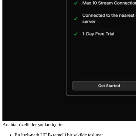
Anahtar özellikler şunları içerir:
En hızlı-path UDP- temelli bir şekilde teslimat