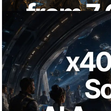
Bu makaleyi oku
2026.07.04
ERPC x402 destekli Solana RPC'yi
yayınladı — AI agent'ların ihtiyaç
duydukları API'ler için anında ödeme
yaptığı dönem
Bu makaleyi oku