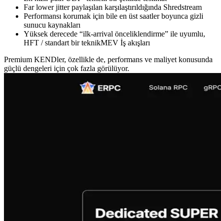
Far lower jitter paylaşılan karşılaştırıldığında Shredstream
Performansı korumak için bile en üst saatler boyunca gizli
sunucu kaynakları
Yüksek derecede “ilk-arrival önceliklendirme” ile uyumlu,
HFT / standart bir teknikMEV İş akışları
Premium KENDler, özellikle de, performans ve maliyet konusunda
güçlü dengeleri için çok fazla görülüyor.