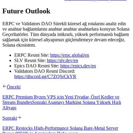
Future Outlook
ERPC ve Validators DAO Sürekli küresel ağ rotalarını analiz edin
ve anahtar bağlantılarını anahtar anahtar anahtarlara koruyun Solana
Geçerliatörler. Tüm dünyada istikrarlı, yüksek performanslı bağlantı
sağlamak için küresel altyapımızı güçlendirmeye devam edeceğiz.
Solana ekosistem.
ERPC Resmi Site:
https://erpc.global/en
SLV Resmi Site:
https://slv.dev/en
Epics DAO Resmi Site:
https://epics.dev/en
Validators DAO Resmi Discord:
https://discord.gg/C7ZQSrCkYR
Önceki
ERPC Premium Ryzen VPS için Yeni Fiyatlar, Özel Kedler ve
Stream BundlesSonraki Aşamayı Marking Solana Yüksek Hızlı
Altyapı
Sonraki
ERPC Restocks High-Performance Solana Bare-Metal Server