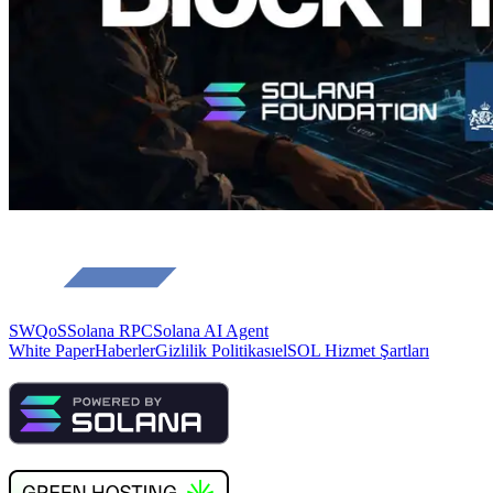
SWQoS
Solana RPC
Solana AI Agent
White Paper
Haberler
Gizlilik Politikası
elSOL Hizmet Şartları