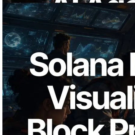
2026.05.24
Validators Solutions, Solana Block
Analyzer'ı Yayınladı — Slot Başına Blok
Üretim Süresi ve Görevli Doğrulayıcı
Görselleştirmesi
Bu makaleyi oku
Daha fazla yükle