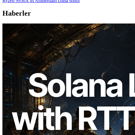
Ryzen 9950X in Amsterdam Daha sonra
Haberler
2026.08.05
ERPC, Solana Leader Slot API'yi 7
küresel bölgeden ping ölçümüyle
genişletti — Validators Information API
de yayında