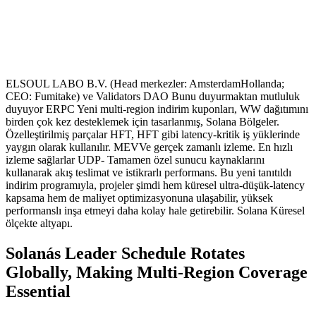
ELSOUL LABO B.V. (Head merkezler: AmsterdamHollanda;
CEO: Fumitake) ve Validators DAO Bunu duyurmaktan mutluluk
duyuyor ERPC Yeni multi-region indirim kuponları, WW dağıtımını
birden çok kez desteklemek için tasarlanmış, Solana Bölgeler.
Özelleştirilmiş parçalar HFT, HFT gibi latency-kritik iş yüklerinde
yaygın olarak kullanılır. MEVVe gerçek zamanlı izleme. En hızlı
izleme sağlarlar UDP- Tamamen özel sunucu kaynaklarını
kullanarak akış teslimat ve istikrarlı performans. Bu yeni tanıtıldı
indirim programıyla, projeler şimdi hem küresel ultra-düşük-latency
kapsama hem de maliyet optimizasyonuna ulaşabilir, yüksek
performanslı inşa etmeyi daha kolay hale getirebilir. Solana Küresel
ölçekte altyapı.
Solanás Leader Schedule Rotates
Globally, Making Multi-Region Coverage
Essential