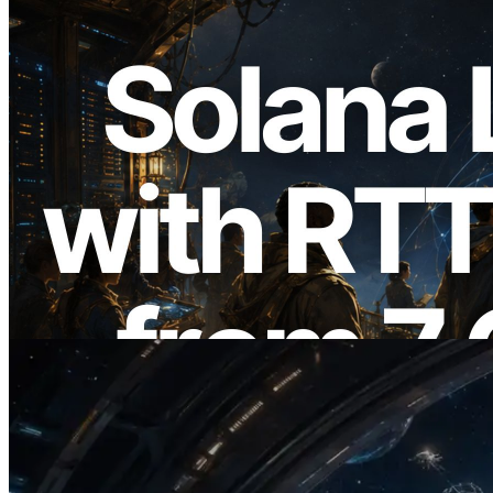
2026.08.05
ERPC, Solana Leader Slot API'yi 7
küresel bölgeden ping ölçümüyle
genişletti — Validators Information API
de yayında
Bu makaleyi oku