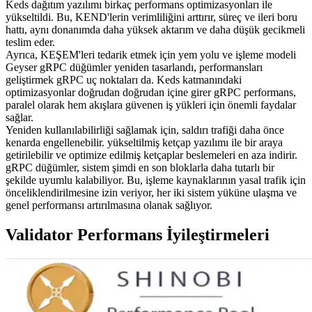
Keds dağıtım yazılımı birkaç performans optimizasyonları ile
yükseltildi. Bu, KEND'lerin verimliliğini arttırır, süreç ve ileri boru
hattı, aynı donanımda daha yüksek aktarım ve daha düşük gecikmeli
teslim eder.
Ayrıca, KEŞEM'leri tedarik etmek için yem yolu ve işleme modeli
Geyser gRPC düğümler yeniden tasarlandı, performansları
geliştirmek gRPC uç noktaları da. Keds katmanındaki
optimizasyonlar doğrudan doğrudan içine girer gRPC performans,
paralel olarak hem akışlara güvenen iş yükleri için önemli faydalar
sağlar.
Yeniden kullanılabilirliği sağlamak için, saldırı trafiği daha önce
kenarda engellenebilir. yükseltilmiş ketçap yazılımı ile bir araya
getirilebilir ve optimize edilmiş ketçaplar beslemeleri en aza indirir.
gRPC düğümler, sistem şimdi en son bloklarla daha tutarlı bir
şekilde uyumlu kalabiliyor. Bu, işleme kaynaklarının yasal trafik için
önceliklendirilmesine izin veriyor, her iki sistem yüküne ulaşma ve
genel performansı artırılmasına olanak sağlıyor.
Validator Performans İyileştirmeleri