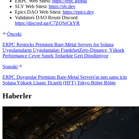
ERPC Web Sitesi:
https://erpc.global
SLV Web Sitesi:
https://slv.dev
Epics DAO Web Sitesi:
https://epics.dev
Validators DAO Resmi Discord:
https://discord.gg/C7ZQSrCkYR
Önceki
ERPC Restocks Premium Bare-Metal Servers for Solana
Uygulamaların Uygulamaları FrankfurtZero-Distance, Yüksek
Performance Çevre Sınırlı Tedarikte Geri Döndürüyor
Sonraki
ERPC Duyurular Premium Bare-Metal Servers'ın tam satışı için
Solana Yüksek Lisans Ticareti (HFT) Tokyo Bölge Bölge
Haberler