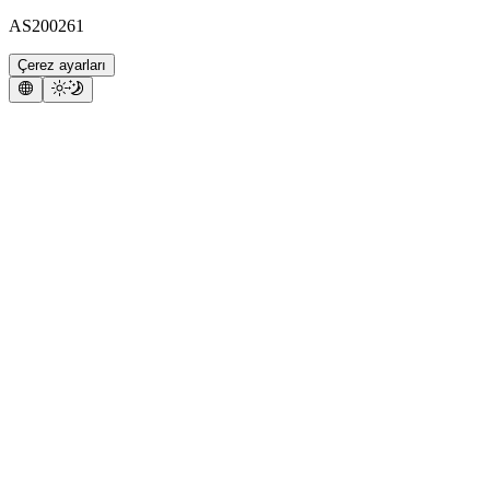
AS200261
Çerez ayarları