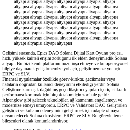
altyapı altyapısı altyapı altyapısı altyapı altyapısı altyapı
altyapısı altyapı altyapısı altyapı altyapısı altyapı altyapısı
altyapı altyapısı altyapı altyapısı altyapı altyapısı altyapı
altyapısı altyapı altyapısı altyapı altyapısı altyapı altyapısı
altyapı altyapısı altyapı altyapısı altyapı altyapısı altyapı
altyapısı altyapı altyapısı altyapı altyapısı altyapı altyapısı
altyapı altyapısı altyapı altyapısı altyapı altyapısı altyapı
altyapısı altyapı altyapısı altyapı altyapısı altyapı altyapısı
altyapı altyapısı altyapı altyapısı
Gelişimi sırasında, Epics DAO Solana Dijital Kart Oyunu projesi,
hızlı, yüksek kaliteli erişim zorluğunu ilk elden deneyimledik Solana
altyapı. Bu bizi kendi platformumuzu inşa etmeye ve bu operasyonel
bilgiye dayanarak geliştirmemize yol açtı, geliştirmemize yol açtı.
ERPC ve SLV.
Finansal uygulamalar özellikle görev-kırıktır, gecikmeler veya
hataların doğrudan kullanıcı deneyimini etkilediği yerdir. Solana
Geliştirme karmaşık dağıtılmış geçerlilaştırıcı yapıları içerir, istikrarlı
performansı korumak için birçok takım için zor hale getirir.
Alpenglow gibi gelecek teknolojiler, ağ katmanını engellemeyi ve
modernize etmeyi umuyordu, ERPC ve Validators DAO Geliştirilen
geliştirici ve kullanıcı deneyimini geliştirmek için adapte olmaya
devam edecek Solana ekosistem. ERPC ve SLV Bu görevin temel
bileşenleri olarak konumlandırılıyor.