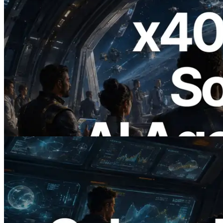
2026.07.04
ERPC x402 destekli Solana RPC'yi
yayınladı — AI agent'ların ihtiyaç
duydukları API'ler için anında ödeme
yaptığı dönem
Bu makaleyi oku