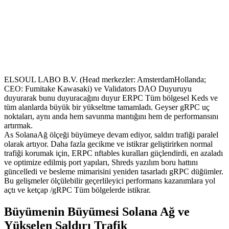
ELSOUL LABO B.V. (Head merkezler: AmsterdamHollanda;
CEO: Fumitake Kawasaki) ve Validators DAO Duyuruyu
duyurarak bunu duyuracağını duyur ERPC Tüm bölgesel Keds ve
tüm alanlarda büyük bir yükseltme tamamladı. Geyser gRPC uç
noktaları, aynı anda hem savunma mantığını hem de performansını
artırmak.
As SolanaAğ ölçeği büyümeye devam ediyor, saldırı trafiği paralel
olarak artıyor. Daha fazla gecikme ve istikrar geliştirirken normal
trafiği korumak için, ERPC nftables kuralları güçlendirdi, en azaladı
ve optimize edilmiş port yapıları, Shreds yazılım boru hattını
güncelledi ve besleme mimarisini yeniden tasarladı gRPC düğümler.
Bu gelişmeler ölçülebilir geçerlileyici performans kazanımlara yol
açtı ve ketçap /gRPC Tüm bölgelerde istikrar.
Büyümenin Büyümesi Solana Ağ ve
Yükselen Saldırı Trafik