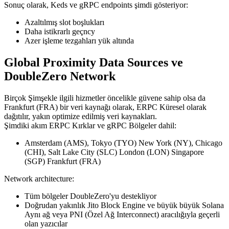
Sonuç olarak, Keds ve gRPC endpoints şimdi gösteriyor:
Azaltılmış slot boşlukları
Daha istikrarlı geçncy
Azer işleme tezgahları yük altında
Global Proximity Data Sources ve
DoubleZero Network
Birçok Şimşekle ilgili hizmetler öncelikle güvene sahip olsa da
Frankfurt (FRA) bir veri kaynağı olarak, ERPC Küresel olarak
dağıtılır, yakın optimize edilmiş veri kaynakları.
Şimdiki akım ERPC Kırklar ve gRPC Bölgeler dahil:
Amsterdam (AMS), Tokyo (TYO) New York (NY), Chicago
(CHI), Salt Lake City (SLC) London (LON) Singapore
(SGP) Frankfurt (FRA)
Network architecture:
Tüm bölgeler DoubleZero'yu destekliyor
Doğrudan yakınlık Jito Block Engine ve büyük büyük Solana
Aynı ağ veya PNI (Özel Ağ Interconnect) aracılığıyla geçerli
olan yazıcılar