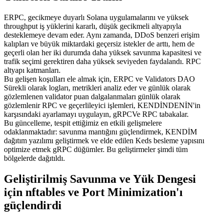
ERPC, gecikmeye duyarlı Solana uygulamalarını ve yüksek
throughput iş yüklerini kararlı, düşük gecikmeli altyapıyla
desteklemeye devam eder. Aynı zamanda, DDoS benzeri erişim
kalıpları ve büyük miktardaki geçersiz istekler de arttı, hem de
geçerli olan her iki durumda daha yüksek savunma kapasitesi ve
trafik seçimi gerektiren daha yüksek seviyeden faydalandı. RPC
altyapı katmanları.
Bu gelişen koşulları ele almak için, ERPC ve Validators DAO
Sürekli olarak logları, metrikleri analiz eder ve günlük olarak
gözlemlenen validator puan dalgalanmaları günlük olarak
gözlemlenir RPC ve geçerlileyici işlemleri, KENDİNDENİN'in
karşısındaki ayarlamayı uygulayın, gRPCVe RPC tabakalar.
Bu güncelleme, tespit ettiğimiz en etkili gelişmelere
odaklanmaktadır: savunma mantığını güçlendirmek, KENDİM
dağıtım yazılımı geliştirmek ve elde edilen Keds besleme yapısını
optimize etmek gRPC düğümler. Bu geliştirmeler şimdi tüm
bölgelerde dağıtıldı.
Geliştirilmiş Savunma ve Yük Dengesi
için nftables ve Port Minimization'ı
güçlendirdi