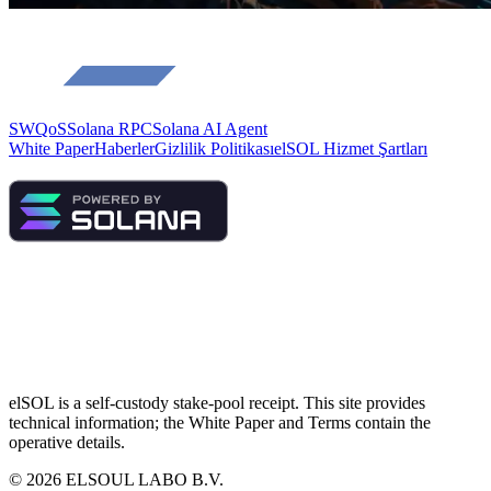
SWQoS
Solana RPC
Solana AI Agent
White Paper
Haberler
Gizlilik Politikası
elSOL Hizmet Şartları
elSOL is a self-custody stake-pool receipt. This site provides
technical information; the White Paper and Terms contain the
operative details.
©
2026
ELSOUL LABO B.V.