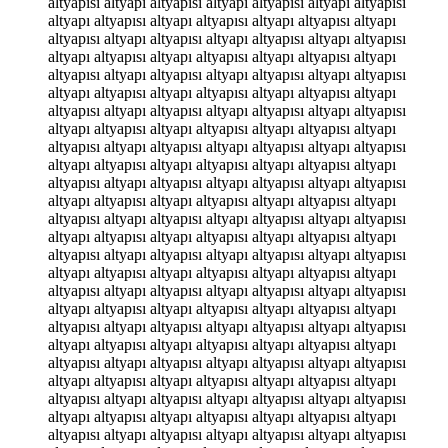
altyapısı altyapı altyapısı altyapı altyapısı altyapı altyapısı
altyapı altyapısı altyapı altyapısı altyapı altyapısı altyapı
altyapısı altyapı altyapısı altyapı altyapısı altyapı altyapısı
altyapı altyapısı altyapı altyapısı altyapı altyapısı altyapı
altyapısı altyapı altyapısı altyapı altyapısı altyapı altyapısı
altyapı altyapısı altyapı altyapısı altyapı altyapısı altyapı
altyapısı altyapı altyapısı altyapı altyapısı altyapı altyapısı
altyapı altyapısı altyapı altyapısı altyapı altyapısı altyapı
altyapısı altyapı altyapısı altyapı altyapısı altyapı altyapısı
altyapı altyapısı altyapı altyapısı altyapı altyapısı altyapı
altyapısı altyapı altyapısı altyapı altyapısı altyapı altyapısı
altyapı altyapısı altyapı altyapısı altyapı altyapısı altyapı
altyapısı altyapı altyapısı altyapı altyapısı altyapı altyapısı
altyapı altyapısı altyapı altyapısı altyapı altyapısı altyapı
altyapısı altyapı altyapısı altyapı altyapısı altyapı altyapısı
altyapı altyapısı altyapı altyapısı altyapı altyapısı altyapı
altyapısı altyapı altyapısı altyapı altyapısı altyapı altyapısı
altyapı altyapısı altyapı altyapısı altyapı altyapısı altyapı
altyapısı altyapı altyapısı altyapı altyapısı altyapı altyapısı
altyapı altyapısı altyapı altyapısı altyapı altyapısı altyapı
altyapısı altyapı altyapısı altyapı altyapısı altyapı altyapısı
altyapı altyapısı altyapı altyapısı altyapı altyapısı altyapı
altyapısı altyapı altyapısı altyapı altyapısı altyapı altyapısı
altyapı altyapısı altyapı altyapısı altyapı altyapısı altyapı
altyapısı altyapı altyapısı altyapı altyapısı altyapı altyapısı