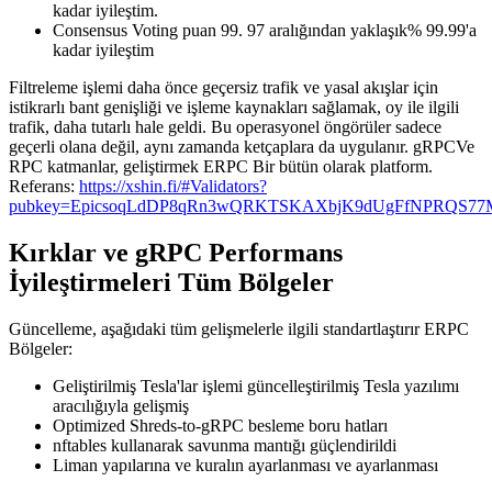
kadar iyileştim.
Consensus Voting puan 99. 97 aralığından yaklaşık% 99.99'a
kadar iyileştim
Filtreleme işlemi daha önce geçersiz trafik ve yasal akışlar için
istikrarlı bant genişliği ve işleme kaynakları sağlamak, oy ile ilgili
trafik, daha tutarlı hale geldi. Bu operasyonel öngörüler sadece
geçerli olana değil, aynı zamanda ketçaplara da uygulanır. gRPCVe
RPC katmanlar, geliştirmek ERPC Bir bütün olarak platform.
Referans:
https://xshin.fi/#Validators?
pubkey=EpicsoqLdDP8qRn3wQRKTSKAXbjK9dUgFfNPRQS7
Kırklar ve gRPC Performans
İyileştirmeleri Tüm Bölgeler
Güncelleme, aşağıdaki tüm gelişmelerle ilgili standartlaştırır ERPC
Bölgeler:
Geliştirilmiş Tesla'lar işlemi güncelleştirilmiş Tesla yazılımı
aracılığıyla gelişmiş
Optimized Shreds-to-gRPC besleme boru hatları
nftables kullanarak savunma mantığı güçlendirildi
Liman yapılarına ve kuralın ayarlanması ve ayarlanması