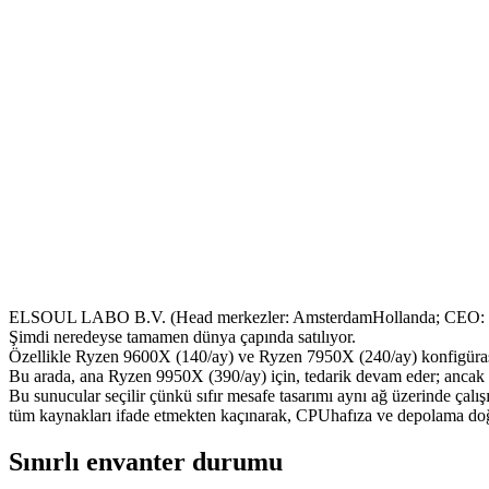
ELSOUL LABO B.V. (Head merkezler: AmsterdamHollanda; CEO: Fum
Şimdi neredeyse tamamen dünya çapında satılıyor.
Özellikle Ryzen 9600X (140/ay) ve Ryzen 7950X (240/ay) konfigürasyonl
Bu arada, ana Ryzen 9950X (390/ay) için, tedarik devam eder; ancak tesl
Bu sunucular seçilir çünkü sıfır mesafe tasarımı aynı ağ üzerinde çal
tüm kaynakları ifade etmekten kaçınarak, CPUhafıza ve depolama doğr
Sınırlı envanter durumu