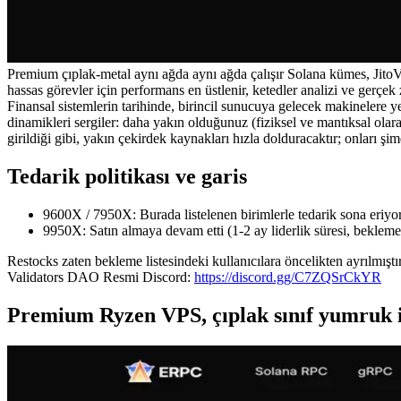
Premium çıplak-metal aynı ağda aynı ağda çalışır Solana kümes, JitoV
hassas görevler için performans en üstlenir, ketedler analizi ve gerçek 
Finansal sistemlerin tarihinde, birincil sunucuya gelecek makinelere y
dinamikleri sergiler: daha yakın olduğunuz (fiziksel ve mantıksal olar
girildiği gibi, yakın çekirdek kaynakları hızla dolduracaktır; onları şim
Tedarik politikası ve garis
9600X / 7950X: Burada listelenen birimlerle tedarik sona eriyor
9950X: Satın almaya devam etti (1-2 ay liderlik süresi, bekleme l
Restocks zaten bekleme listesindeki kullanıcılara öncelikten ayrılmışt
Validators DAO Resmi Discord:
https://discord.gg/C7ZQSrCkYR
Premium Ryzen VPS, çıplak sınıf yumruk i