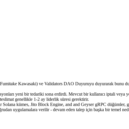
itake Kawasaki) ve Validators DAO Duyuruyu duyurarak bunu duyur
arı yeni bir tedariki sona erdirdi. Mevcut bir kullanıcı iptali veya ye
imat genellikle 1-2 ay liderlik süresi gerektirir.
ışır Solana kümes, Jito Block Engine, and and Geyser gRPC düğümler, ger
udan uygulamalara verilir - devam eden talep için başka bir temel ned