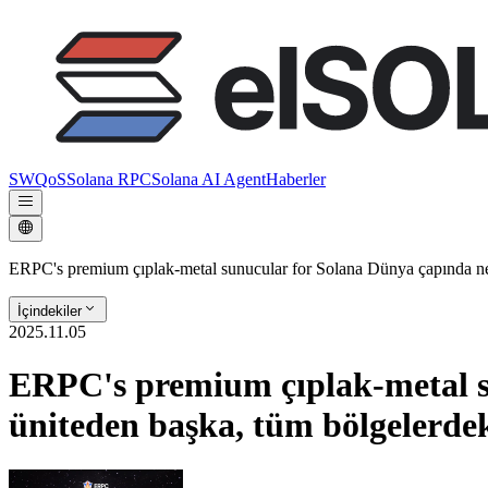
SWQoS
Solana RPC
Solana AI Agent
Haberler
ERPC's premium çıplak-metal sunucular for Solana Dünya çapında nered
İçindekiler
2025.11.05
ERPC's premium çıplak-metal su
üniteden başka, tüm bölgelerdeki