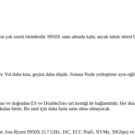
çok sınırlı birimlerdir. 9950X satın almada kalır, ancak tahsis süresi 
ler. Yol daha kısa, geçkis daha düşük -Solana Node yerleştirme aynı eğ
r ve doğrudan ES ve DoubleZero sırt kemiği ile bağlantılıdır. Her ikis
n kalan birim. Bu sınıf için daha fazla satın alma olmayacak.
kiyor. Ana Ryzen 9950X (5.7 GHz, 16C, ECC Prat5, NVMe, 50Gbps) ve a