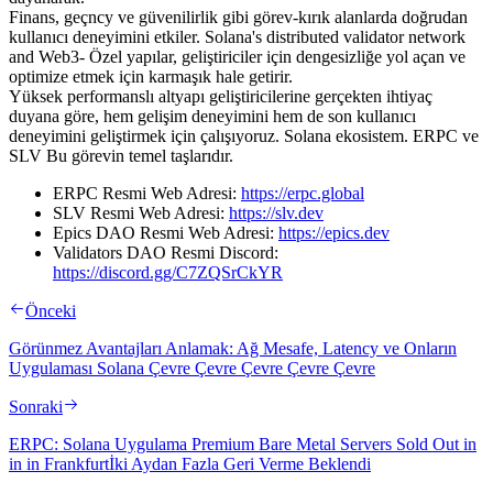
Finans, geçncy ve güvenilirlik gibi görev-kırık alanlarda doğrudan
kullanıcı deneyimini etkiler. Solana's distributed validator network
and Web3- Özel yapılar, geliştiriciler için dengesizliğe yol açan ve
optimize etmek için karmaşık hale getirir.
Yüksek performanslı altyapı geliştiricilerine gerçekten ihtiyaç
duyana göre, hem gelişim deneyimini hem de son kullanıcı
deneyimini geliştirmek için çalışıyoruz. Solana ekosistem. ERPC ve
SLV Bu görevin temel taşlarıdır.
ERPC Resmi Web Adresi:
https://erpc.global
SLV Resmi Web Adresi:
https://slv.dev
Epics DAO Resmi Web Adresi:
https://epics.dev
Validators DAO Resmi Discord:
https://discord.gg/C7ZQSrCkYR
Önceki
Görünmez Avantajları Anlamak: Ağ Mesafe, Latency ve Onların
Uygulaması Solana Çevre Çevre Çevre Çevre Çevre
Sonraki
ERPC: Solana Uygulama Premium Bare Metal Servers Sold Out in
in in Frankfurtİki Aydan Fazla Geri Verme Beklendi