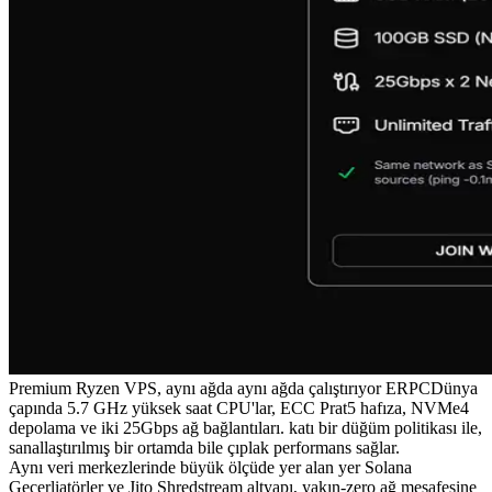
Premium Ryzen VPS, aynı ağda aynı ağda çalıştırıyor ERPCDünya
çapında 5.7 GHz yüksek saat CPU'lar, ECC Prat5 hafıza, NVMe4
depolama ve iki 25Gbps ağ bağlantıları. katı bir düğüm politikası ile,
sanallaştırılmış bir ortamda bile çıplak performans sağlar.
Aynı veri merkezlerinde büyük ölçüde yer alan yer Solana
Geçerliatörler ve Jito Shredstream altyapı, yakın-zero ağ mesafesine