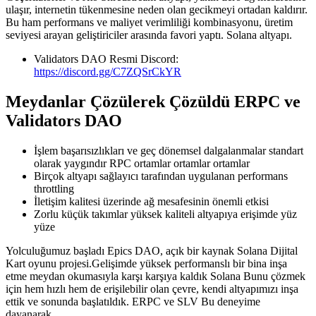
ulaşır, internetin tükenmesine neden olan gecikmeyi ortadan kaldırır.
Bu ham performans ve maliyet verimliliği kombinasyonu, üretim
seviyesi arayan geliştiriciler arasında favori yaptı. Solana altyapı.
Validators DAO Resmi Discord:
https://discord.gg/C7ZQSrCkYR
Meydanlar Çözülerek Çözüldü ERPC ve
Validators DAO
İşlem başarısızlıkları ve geç dönemsel dalgalanmalar standart
olarak yaygındır RPC ortamlar ortamlar ortamlar
Birçok altyapı sağlayıcı tarafından uygulanan performans
throttling
İletişim kalitesi üzerinde ağ mesafesinin önemli etkisi
Zorlu küçük takımlar yüksek kaliteli altyapıya erişimde yüz
yüze
Yolculuğumuz başladı Epics DAO, açık bir kaynak Solana Dijital
Kart oyunu projesi.Gelişimde yüksek performanslı bir bina inşa
etme meydan okumasıyla karşı karşıya kaldık Solana Bunu çözmek
için hem hızlı hem de erişilebilir olan çevre, kendi altyapımızı inşa
ettik ve sonunda başlatıldık. ERPC ve SLV Bu deneyime
dayanarak.