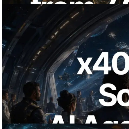
Bu makaleyi oku
2026.07.04
ERPC x402 destekli Solana RPC'yi
yayınladı — AI agent'ların ihtiyaç
duydukları API'ler için anında ödeme
yaptığı dönem
Bu makaleyi oku