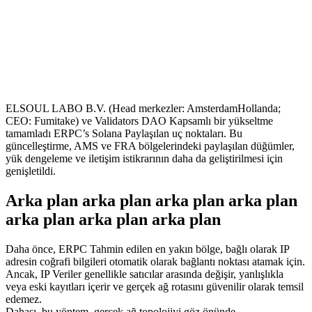
ELSOUL LABO B.V. (Head merkezler: AmsterdamHollanda;
CEO: Fumitake) ve Validators DAO Kapsamlı bir yükseltme
tamamladı ERPC’s Solana Paylaşılan uç noktaları. Bu
güncelleştirme, AMS ve FRA bölgelerindeki paylaşılan düğümler,
yük dengeleme ve iletişim istikrarının daha da geliştirilmesi için
genişletildi.
Arka plan arka plan arka plan arka plan
arka plan arka plan arka plan
Daha önce, ERPC Tahmin edilen en yakın bölge, bağlı olarak IP
adresin coğrafi bilgileri otomatik olarak bağlantı noktası atamak için.
Ancak, IP Veriler genellikle satıcılar arasında değişir, yanlışlıkla
veya eski kayıtları içerir ve gerçek ağ rotasını güvenilir olarak temsil
edemez.
Dahası, bu yöntem, gerçek ağ topolojiyi göz önünde