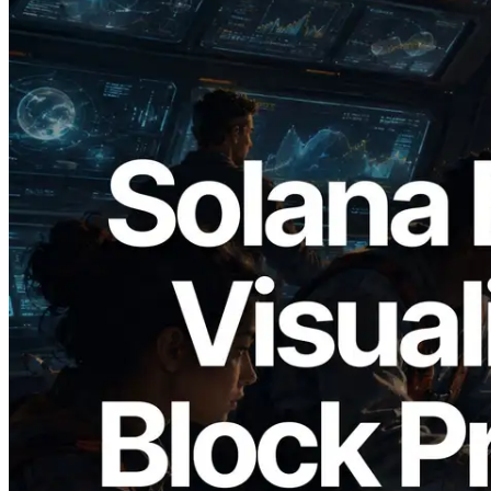
2026.05.24
Validators Solutions, Solana Block
Analyzer'ı Yayınladı — Slot Başına Blok
Üretim Süresi ve Görevli Doğrulayıcı
Görselleştirmesi
Bu makaleyi oku
Daha fazla yükle