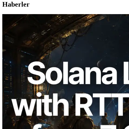
Haberler
2026.08.05
ERPC, Solana Leader Slot API'yi 7
küresel bölgeden ping ölçümüyle
genişletti — Validators Information API
de yayında