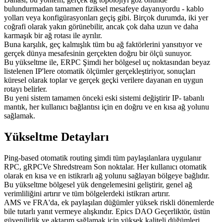
bulundurmadan tamamen fiziksel mesafeye dayanıyordu - kablo
yolları veya konfigürasyonları geçiş gibi. Birçok durumda, iki yer
coğrafi olarak yakın görünebilir, ancak çok daha uzun ve daha
karmaşık bir ağ rotası ile ayrılır.
Buna karşılık, geç kalmışlık tüm bu ağ faktörlerini yansıtıyor ve
gerçek dünya mesafesinin gerçekten doğru bir ölçü sunuyor.
Bu yükseltme ile, ERPC Şimdi her bölgesel uç noktasından beyaz
listelenen IP'lere otomatik ölçümler gerçekleştiriyor, sonuçları
küresel olarak toplar ve gerçek geçki verilere dayanan en uygun
rotayı belirler.
Bu yeni sistem tamamen önceki eski sistemi değiştirir IP- tabanlı
mantık, her kullanıcı bağlantısı için en doğru ve en kısa ağ yolunu
sağlamak.
Yükseltme Detayları
Ping-based otomatik routing şimdi tüm paylaşılanlara uygulanır
RPC, gRPCVe Shredstream Son noktalar. Her kullanıcı otomatik
olarak en kısa ve en istikrarlı ağ yolunu sağlayan bölgeye bağlıdır.
Bu yükseltme bölgesel yük dengelemesini geliştirir, genel ağ
verimliliğini artırır ve tüm bölgelerdeki istikrarı artırır.
AMS ve FRA'da, ek paylaşılan düğümler yüksek riskli dönemlerde
bile tutarlı yanıt vermeye alışkındır. Epics DAO Geçerliktör, üstün
güvenilirlik ve aktarım sağlamak için yüksek kaliteli düğümleri