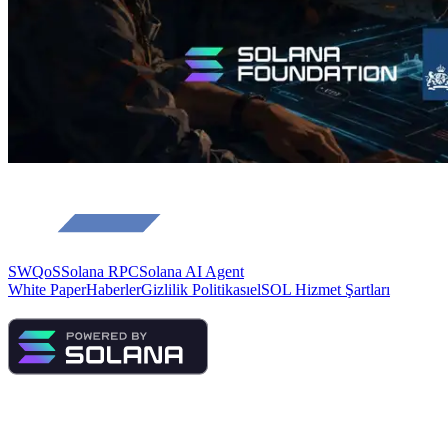
SWQoS
Solana RPC
Solana AI Agent
White Paper
Haberler
Gizlilik Politikası
elSOL Hizmet Şartları