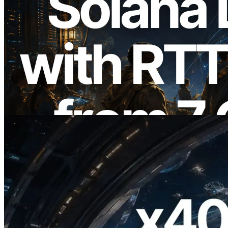
2026.08.05
ERPC, Solana Leader Slot API'yi 7
küresel bölgeden ping ölçümüyle
genişletti — Validators Information API
de yayında
Bu makaleyi oku