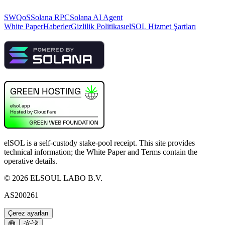
SWQoS
Solana RPC
Solana AI Agent
White Paper
Haberler
Gizlilik Politikası
elSOL Hizmet Şartları
elSOL is a self-custody stake-pool receipt. This site provides
technical information; the White Paper and Terms contain the
operative details.
©
2026
ELSOUL LABO B.V.
AS200261
Çerez ayarları