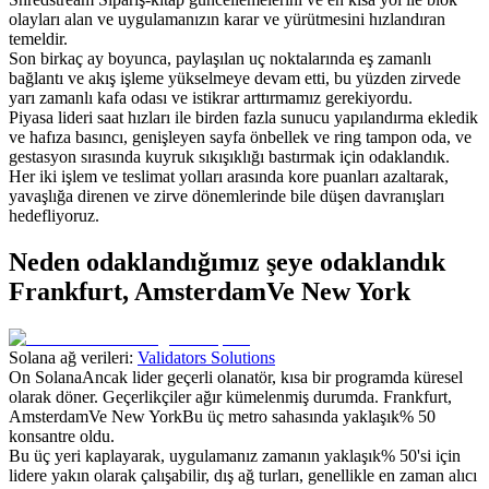
olayları alan ve uygulamanızın karar ve yürütmesini hızlandıran
temeldir.
Son birkaç ay boyunca, paylaşılan uç noktalarında eş zamanlı
bağlantı ve akış işleme yükselmeye devam etti, bu yüzden zirvede
yarı zamanlı kafa odası ve istikrar arttırmamız gerekiyordu.
Piyasa lideri saat hızları ile birden fazla sunucu yapılandırma ekledik
ve hafıza basıncı, genişleyen sayfa önbellek ve ring tampon oda, ve
gestasyon sırasında kuyruk sıkışıklığı bastırmak için odaklandık.
Her iki işlem ve teslimat yolları arasında kore puanları azaltarak,
yavaşlığa direnen ve zirve dönemlerinde bile düşen davranışları
hedefliyoruz.
Neden odaklandığımız şeye odaklandık
Frankfurt, AmsterdamVe New York
Solana ağ verileri:
Validators Solutions
On SolanaAncak lider geçerli olanatör, kısa bir programda küresel
olarak döner. Geçerlikçiler ağır kümelenmiş durumda. Frankfurt,
AmsterdamVe New YorkBu üç metro sahasında yaklaşık% 50
konsantre oldu.
Bu üç yeri kaplayarak, uygulamanız zamanın yaklaşık% 50'si için
lidere yakın olarak çalışabilir, dış ağ turları, genellikle en zaman alıcı