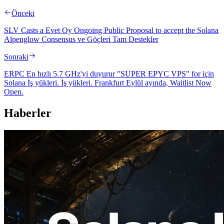
Önceki
SLV Casts a Evet Oy Ongoing Public Proposal to accept the Solana
Alpenglow Consensus ve Göçleri Tam Destekler
Sonraki
ERPC En hızlı 5.7 GHz'yi duyurur "SUPER EPYC VPS" for için
Solana İş yükleri. İş yükleri. Frankfurt Eylül ayında, Waitlist Now
Open.
Haberler