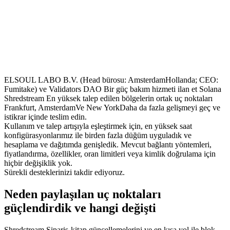
ELSOUL LABO B.V. (Head bürosu: AmsterdamHollanda; CEO:
Fumitake) ve Validators DAO Bir güç bakım hizmeti ilan et Solana
Shredstream En yüksek talep edilen bölgelerin ortak uç noktaları
Frankfurt, AmsterdamVe New YorkDaha da fazla gelişmeyi geç ve
istikrar içinde teslim edin.
Kullanım ve talep artışıyla eşleştirmek için, en yüksek saat
konfigürasyonlarımız ile birden fazla düğüm uyguladık ve
hesaplama ve dağıtımda genişledik. Mevcut bağlantı yöntemleri,
fiyatlandırma, özellikler, oran limitleri veya kimlik doğrulama için
hiçbir değişiklik yok.
Sürekli desteklerinizi takdir ediyoruz.
Neden paylaşılan uç noktaları
güçlendirdik ve hangi değişti
Shredstream Sipariş-kitap güncellemelerini ve en kısa yol ile blok