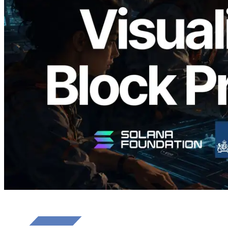
Validators Solutions, Solana Block
Analyzer'ı Yayınladı — Slot Başına Blok
Üretim Süresi ve Görevli Doğrulayıcı
Görselleştirmesi
Bu makaleyi oku
Daha fazla yükle