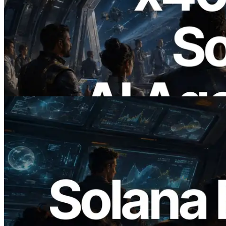
2026.07.04
ERPC x402 destekli Solana RPC'yi
yayınladı — AI agent'ların ihtiyaç
duydukları API'ler için anında ödeme
yaptığı dönem
Bu makaleyi oku
2026.05.24