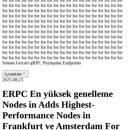
for for for for for for for for for for for for for for for for for for for
for for for for for for for for for for for for for for for for for for for
for for for for for for for for for for for for for for for for for for for
for for for for for for for for for for for for for for for for for for for
for for for for for for for for for for for for for for for for for for for
for for for for for for for for for for for for for for for for for for for
for for for for for for for for for for for for for for for for for for for
for for for for for for for for for for for for for for for for for for for
for for for for for for for for for for for for for for for for for for for
for for for for for for for for for for for for for for for for for for for
for for for for for for for for for for for for for for for for for for for
for for for for for for for for for for for for for for for for for for for
Solana Geyser gRPC Paylaşılan Endpoints
İçindekiler
2025.08.23
ERPC En yüksek genelleme
Nodes in Adds Highest-
Performance Nodes in
Frankfurt ve Amsterdam For