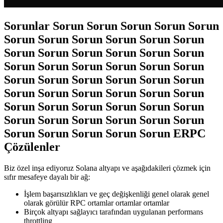
Sorunlar Sorun Sorun Sorun Sorun Sorun
Sorun Sorun Sorun Sorun Sorun Sorun
Sorun Sorun Sorun Sorun Sorun Sorun
Sorun Sorun Sorun Sorun Sorun Sorun
Sorun Sorun Sorun Sorun Sorun Sorun
Sorun Sorun Sorun Sorun Sorun Sorun
Sorun Sorun Sorun Sorun Sorun Sorun
Sorun Sorun Sorun Sorun Sorun Sorun
Sorun Sorun Sorun Sorun Sorun ERPC
Çözülenler
Biz özel inşa ediyoruz Solana altyapı ve aşağıdakileri çözmek için
sıfır mesafeye dayalı bir ağ:
İşlem başarısızlıkları ve geç değişkenliği genel olarak genel
olarak görülür RPC ortamlar ortamlar ortamlar
Birçok altyapı sağlayıcı tarafından uygulanan performans
throttling