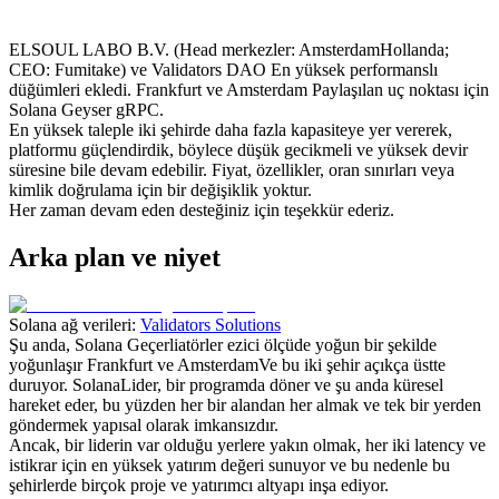
ELSOUL LABO B.V. (Head merkezler: AmsterdamHollanda;
CEO: Fumitake) ve Validators DAO En yüksek performanslı
düğümleri ekledi. Frankfurt ve Amsterdam Paylaşılan uç noktası için
Solana Geyser gRPC.
En yüksek taleple iki şehirde daha fazla kapasiteye yer vererek,
platformu güçlendirdik, böylece düşük gecikmeli ve yüksek devir
süresine bile devam edebilir. Fiyat, özellikler, oran sınırları veya
kimlik doğrulama için bir değişiklik yoktur.
Her zaman devam eden desteğiniz için teşekkür ederiz.
Arka plan ve niyet
Solana ağ verileri:
Validators Solutions
Şu anda, Solana Geçerliatörler ezici ölçüde yoğun bir şekilde
yoğunlaşır Frankfurt ve AmsterdamVe bu iki şehir açıkça üstte
duruyor. SolanaLider, bir programda döner ve şu anda küresel
hareket eder, bu yüzden her bir alandan her almak ve tek bir yerden
göndermek yapısal olarak imkansızdır.
Ancak, bir liderin var olduğu yerlere yakın olmak, her iki latency ve
istikrar için en yüksek yatırım değeri sunuyor ve bu nedenle bu
şehirlerde birçok proje ve yatırımcı altyapı inşa ediyor.