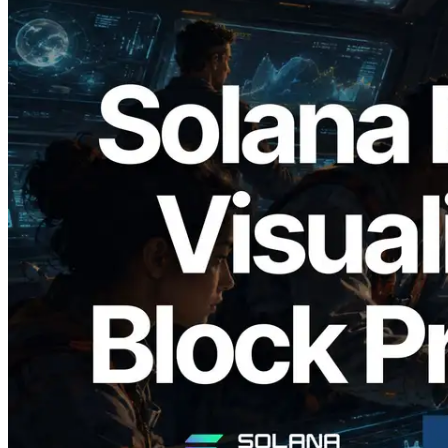
2026.05.24
Validators Solutions, Solana Block
Analyzer'ı Yayınladı — Slot Başına Blok
Üretim Süresi ve Görevli Doğrulayıcı
Görselleştirmesi
Bu makaleyi oku
Daha fazla yükle