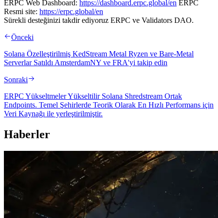
ERPC Web Dashboard:
https://dashboard.erpc.global/en
ERPC
Resmi site:
https://erpc.global/en
Sürekli desteğinizi takdir ediyoruz ERPC ve Validators DAO.
Önceki
Solana Özelleştirilmiş KedStream Metal Ryzen ve Bare-Metal
Serverlar Satıldı AmsterdamNY ve FRA'yi takip edin
Sonraki
ERPC Yükseltmeler Yükseltilir Solana Shredstream Ortak
Endpoints. Temel Şehirlerde Teorik Olarak En Hızlı Performans için
Veri Kaynağı ile yerleştirilmiştir.
Haberler