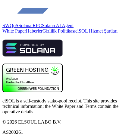
SWQoS
Solana RPC
Solana AI Agent
White Paper
Haberler
Gizlilik Politikası
elSOL Hizmet Şartları
elSOL is a self-custody stake-pool receipt. This site provides
technical information; the White Paper and Terms contain the
operative details.
©
2026
ELSOUL LABO B.V.
AS200261