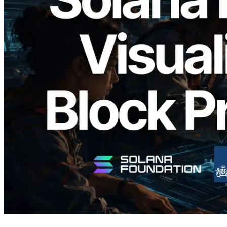
2026.05.24
Validators Solutions, Solana Block
Analyzer'ı Yayınladı — Slot Başına Blok
Üretim Süresi ve Görevli Doğrulayıcı
Görselleştirmesi
Bu makaleyi oku
Daha fazla yükle