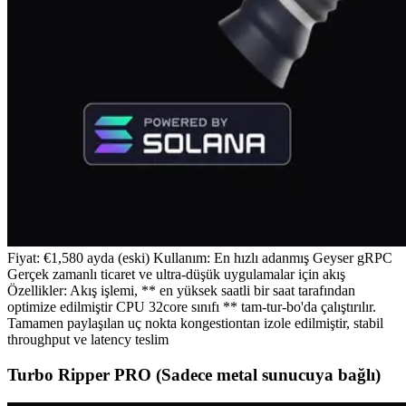
Fiyat: €1,580 ayda (eski) Kullanım: En hızlı adanmış Geyser gRPC
Gerçek zamanlı ticaret ve ultra-düşük uygulamalar için akış
Özellikler: Akış işlemi, ** en yüksek saatli bir saat tarafından
optimize edilmiştir CPU 32core sınıfı ** tam-tur-bo'da çalıştırılır.
Tamamen paylaşılan uç nokta kongestiontan izole edilmiştir, stabil
throughput ve latency teslim
Turbo Ripper PRO (Sadece metal sunucuya bağlı)