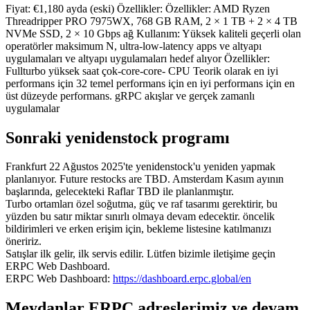
Fiyat: €1,180 ayda (eski) Özellikler: Özellikler: AMD Ryzen
Threadripper PRO 7975WX, 768 GB RAM, 2 × 1 TB + 2 × 4 TB
NVMe SSD, 2 × 10 Gbps ağ Kullanım: Yüksek kaliteli geçerli olan
operatörler maksimum N, ultra-low-latency apps ve altyapı
uygulamaları ve altyapı uygulamaları hedef alıyor Özellikler:
Fullturbo yüksek saat çok-core-core- CPU Teorik olarak en iyi
performans için 32 temel performans için en iyi performans için en
üst düzeyde performans. gRPC akışlar ve gerçek zamanlı
uygulamalar
Sonraki yenidenstock programı
Frankfurt 22 Ağustos 2025'te yenidenstock'u yeniden yapmak
planlanıyor. Future restocks are TBD. Amsterdam Kasım ayının
başlarında, gelecekteki Raflar TBD ile planlanmıştır.
Turbo ortamları özel soğutma, güç ve raf tasarımı gerektirir, bu
yüzden bu satır miktar sınırlı olmaya devam edecektir. öncelik
bildirimleri ve erken erişim için, bekleme listesine katılmanızı
öneririz.
Satışlar ilk gelir, ilk servis edilir. Lütfen bizimle iletişime geçin
ERPC Web Dashboard.
ERPC Web Dashboard:
https://dashboard.erpc.global/en
Meydanlar ERPC adreslerimiz ve devam