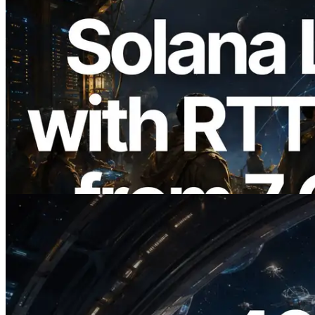
2026.08.05
ERPC, Solana Leader Slot API'yi 7
küresel bölgeden ping ölçümüyle
genişletti — Validators Information API
de yayında
Bu makaleyi oku