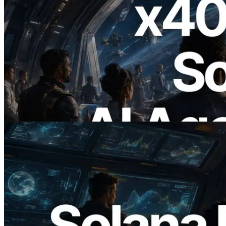
2026.07.04
ERPC x402 destekli Solana RPC'yi
yayınladı — AI agent'ların ihtiyaç
duydukları API'ler için anında ödeme
yaptığı dönem
Bu makaleyi oku