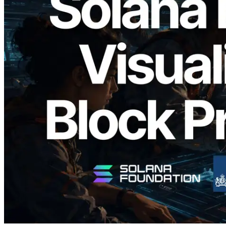
2026.05.24
Validators Solutions, Solana Block
Analyzer'ı Yayınladı — Slot Başına Blok
Üretim Süresi ve Görevli Doğrulayıcı
Görselleştirmesi
Bu makaleyi oku
Daha fazla yükle