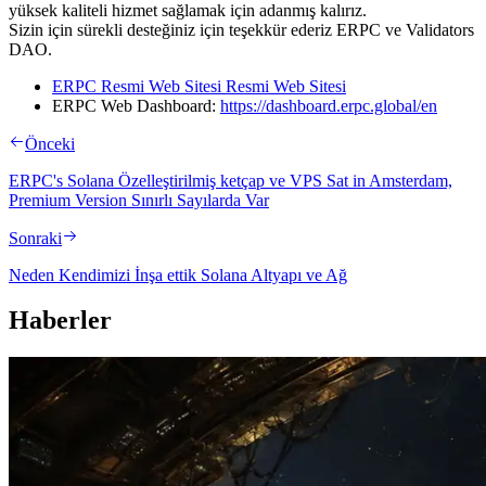
yüksek kaliteli hizmet sağlamak için adanmış kalırız.
Sizin için sürekli desteğiniz için teşekkür ederiz ERPC ve Validators
DAO.
ERPC Resmi Web Sitesi Resmi Web Sitesi
ERPC Web Dashboard:
https://dashboard.erpc.global/en
Önceki
ERPC's Solana Özelleştirilmiş ketçap ve VPS Sat in Amsterdam,
Premium Version Sınırlı Sayılarda Var
Sonraki
Neden Kendimizi İnşa ettik Solana Altyapı ve Ağ
Haberler