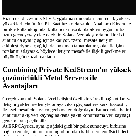
Bizim üst düzeyimiz SLV Uygulama sunucuları için metal, yüksek
yüksekleri için ünlü CPU Saat hızları da satıldı.Anahtarlı Kirzen ile
birlikte kullanıldığında, kullanıcılar teorik olarak en uygun, ultra
uzun geçncycycy elde edebilir. Solana Veri akışı ortamı. Her iki
sunucu da aynı iç ağ içinde kalıyor, "zero- mesafe iletişimi"
etkinleştiriyor - iç ağ içinde tamamen tamamlanmış olan iletişim
rotalarını atlayarak, böylece iletişim mesafe ile ilişkili gecikmeleri
büyük ölçüde azaltmaktadır.
Combining Private KedStream'ın yüksek
çözünürlükli Metal Servers ile
Avantajları
Gerçek zamanlı Solana Veri iletişimi özellikle sürekli bağlantıları ve
iletişim yükleri nedeniyle ortaya çıkan geç saatlere karşı hassastır,
fiziksel mesafeden gelen gecikmeleri doğrulayın.Bu nedenle, belirli
sunucular akış veri kaynağına daha yakın konumlama veri kaynağı
genel olarak geçilebilir.
At ERPCAyrıca, aynı iç ağdaki gizli bir çelik sunucuyu birbirine
bağlarken, dış internet routingini ortadan kaldırır ve endüstri lideri