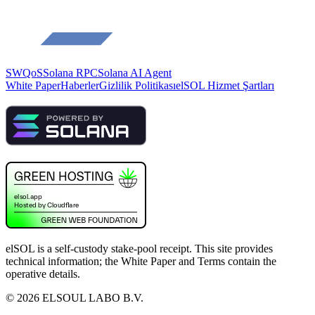
SWQoS
Solana RPC
Solana AI Agent
White Paper
Haberler
Gizlilik Politikası
elSOL Hizmet Şartları
elSOL is a self-custody stake-pool receipt. This site provides
technical information; the White Paper and Terms contain the
operative details.
©
2026
ELSOUL LABO B.V.