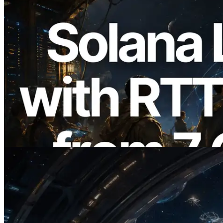
2026.08.05
ERPC, Solana Leader Slot API'yi 7
küresel bölgeden ping ölçümüyle
genişletti — Validators Information API
de yayında
Bu makaleyi oku