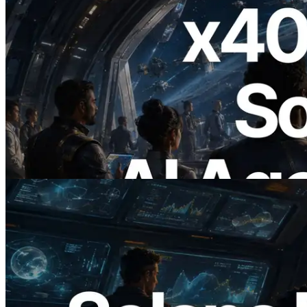
2026.07.04
ERPC x402 destekli Solana RPC'yi
yayınladı — AI agent'ların ihtiyaç
duydukları API'ler için anında ödeme
yaptığı dönem
Bu makaleyi oku