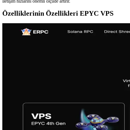
iletişim hızlarını önemli ölçüde artırır.
Özelliklerinin Özellikleri EPYC VPS