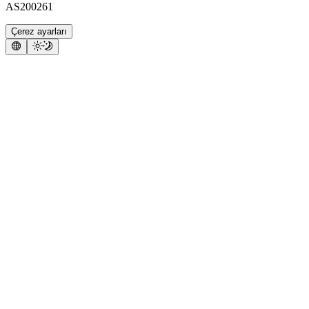
AS200261
Çerez ayarları