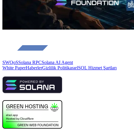
SWQoS
Solana RPC
Solana AI Agent
White Paper
Haberler
Gizlilik Politikası
elSOL Hizmet Şartları