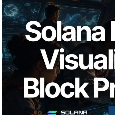
2026.05.24
Validators Solutions, Solana Block
Analyzer'ı Yayınladı — Slot Başına Blok
Üretim Süresi ve Görevli Doğrulayıcı
Görselleştirmesi
Bu makaleyi oku
Daha fazla yükle