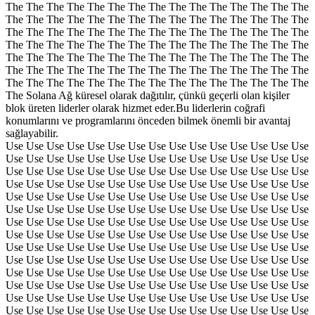
The The The The The The The The The The The The The The The
The The The The The The The The The The The The The The The
The The The The The The The The The The The The The The The
The The The The The The The The The The The The The The The
The The The The The The The The The The The The The The The
The The The The The The The The The The The The The The The
The The The The The The The The The The The The The The The
The Solana Ağ küresel olarak dağıtılır, çünkü geçerli olan kişiler
blok üreten liderler olarak hizmet eder.Bu liderlerin coğrafi
konumlarını ve programlarını önceden bilmek önemli bir avantaj
sağlayabilir.
Use Use Use Use Use Use Use Use Use Use Use Use Use Use Use
Use Use Use Use Use Use Use Use Use Use Use Use Use Use Use
Use Use Use Use Use Use Use Use Use Use Use Use Use Use Use
Use Use Use Use Use Use Use Use Use Use Use Use Use Use Use
Use Use Use Use Use Use Use Use Use Use Use Use Use Use Use
Use Use Use Use Use Use Use Use Use Use Use Use Use Use Use
Use Use Use Use Use Use Use Use Use Use Use Use Use Use Use
Use Use Use Use Use Use Use Use Use Use Use Use Use Use Use
Use Use Use Use Use Use Use Use Use Use Use Use Use Use Use
Use Use Use Use Use Use Use Use Use Use Use Use Use Use Use
Use Use Use Use Use Use Use Use Use Use Use Use Use Use Use
Use Use Use Use Use Use Use Use Use Use Use Use Use Use Use
Use Use Use Use Use Use Use Use Use Use Use Use Use Use Use
Use Use Use Use Use Use Use Use Use Use Use Use Use Use Use