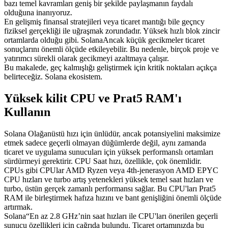
bazı temel kavramları geniş bir şekilde paylaşmanın faydalı
olduğuna inanıyoruz.
En gelişmiş finansal stratejileri veya ticaret mantığı bile geçncy
fiziksel gerçekliği ile uğraşmak zorundadır. Yüksek hızlı blok zincir
ortamlarda olduğu gibi. SolanaAncak küçük gecikmeler ticaret
sonuçlarını önemli ölçüde etkileyebilir. Bu nedenle, birçok proje ve
yatırımcı sürekli olarak gecikmeyi azaltmaya çalışır.
Bu makalede, geç kalmışlığı geliştirmek için kritik noktaları açıkça
belirteceğiz. Solana ekosistem.
Yüksek kilit CPU ve Prat5 RAM'ı
Kullanın
Solana Olağanüstü hızı için ünlüdür, ancak potansiyelini maksimize
etmek sadece geçerli olmayan düğümlerde değil, aynı zamanda
ticaret ve uygulama sunucuları için yüksek performanslı ortamları
sürdürmeyi gerektirir. CPU Saat hızı, özellikle, çok önemlidir.
CPUs gibi CPUlar AMD Ryzen veya 4th-jenerasyon AMD EPYC
CPU hızları ve turbo artış yetenekleri yüksek temel saat hızları ve
turbo, üstün gerçek zamanlı performansı sağlar. Bu CPU'ları Prat5
RAM ile birleştirmek hafıza hızını ve bant genişliğini önemli ölçüde
artırmak.
Solana“En az 2.8 GHz’nin saat hızları ile CPU'ları önerilen geçerli
sunucu özellikleri için çağrıda bulundu. Ticaret ortamınızda bu