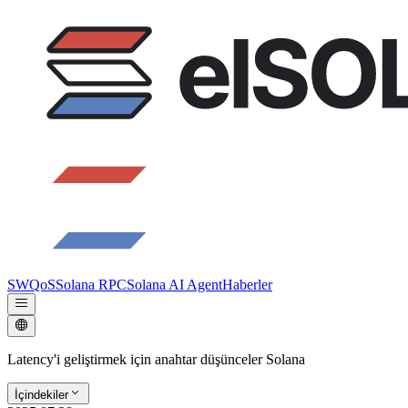
SWQoS
Solana RPC
Solana AI Agent
Haberler
Latency'i geliştirmek için anahtar düşünceler Solana
İçindekiler