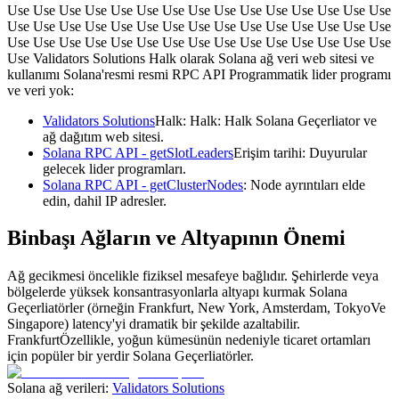
Use Use Use Use Use Use Use Use Use Use Use Use Use Use Use
Use Use Use Use Use Use Use Use Use Use Use Use Use Use Use
Use Use Use Use Use Use Use Use Use Use Use Use Use Use Use
Use Validators Solutions Halk olarak Solana ağ veri web sitesi ve
kullanımı Solana'resmi resmi RPC API Programmatik lider programı
ve veri yok:
Validators Solutions
Halk: Halk: Halk Solana Geçerliator ve
ağ dağıtım web sitesi.
Solana RPC API - getSlotLeaders
Erişim tarihi: Duyurular
gelecek lider programları.
Solana RPC API - getClusterNodes
: Node ayrıntıları elde
edin, dahil IP adresler.
Binbaşı Ağların ve Altyapının Önemi
Ağ gecikmesi öncelikle fiziksel mesafeye bağlıdır. Şehirlerde veya
bölgelerde yüksek konsantrasyonlarla altyapı kurmak Solana
Geçerliatörler (örneğin Frankfurt, New York, Amsterdam, TokyoVe
Singapore) latency'yi dramatik bir şekilde azaltabilir.
FrankfurtÖzellikle, yoğun kümesünün nedeniyle ticaret ortamları
için popüler bir yerdir Solana Geçerliatörler.
Solana ağ verileri:
Validators Solutions