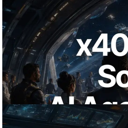
2026.07.04
ERPC x402 destekli Solana RPC'yi
yayınladı — AI agent'ların ihtiyaç
duydukları API'ler için anında ödeme
yaptığı dönem
Bu makaleyi oku