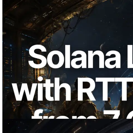
2026.08.05
ERPC, Solana Leader Slot API'yi 7
küresel bölgeden ping ölçümüyle
genişletti — Validators Information API
de yayında
Bu makaleyi oku