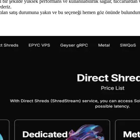
r şekilde yüksek performans ve kullanılabilirlik sağlar, tüccarlardan ve
ederiz.
atılan satış durumuna yakın ve bu seçeneği hemen göz önünde bulundur