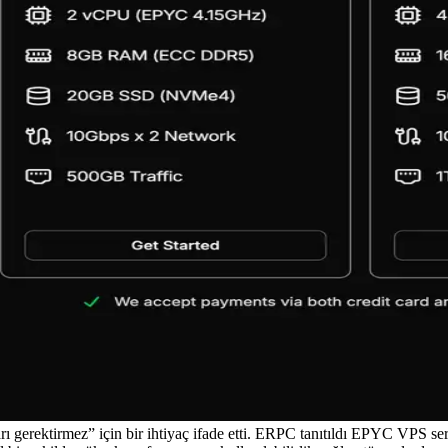
 gerektirmez” için bir ihtiyaç ifade etti. ERPC tanıtıldı EPYC VPS seri