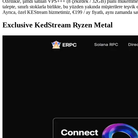
Özellikle, şimdi satılan VPS+++ (8 çekirdek / 32GB) planı mükemmel bi
talepte, sınırlı stoklarla birlikte, bu yüzden yakında müşterilere teşvik 
Ayrıca, özel KEStream hizmetimiz, €199 / ay fiyatlı, aynı zamanda s
Exclusive KedStream Ryzen Metal