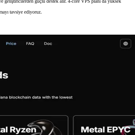
 geliştiricilerden güçlü destek alır. 4-core VPS planı da yüksek
mayı tavsiye ediyoruz.