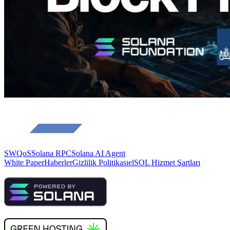
SWQoS
Solana RPC
Solana AI Agent
White Paper
Haberler
Gizlilik Politikası
elSOL Hizmet Şartları