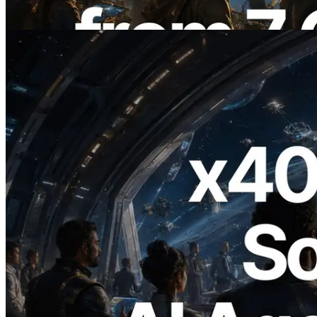
Bu makaleyi oku
2026.07.04
ERPC x402 destekli Solana RPC'yi
yayınladı — AI agent'ların ihtiyaç
duydukları API'ler için anında ödeme
yaptığı dönem
Bu makaleyi oku