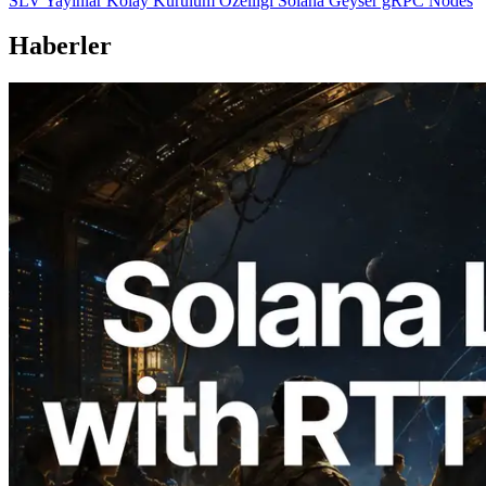
SLV Yayınlar Kolay Kurulum Özelliği Solana Geyser gRPC Nodes
Haberler
2026.08.05
ERPC, Solana Leader Slot API'yi 7
küresel bölgeden ping ölçümüyle
genişletti — Validators Information API
de yayında