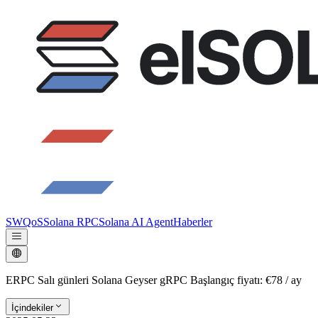
SWQoS
Solana RPC
Solana AI Agent
Haberler
ERPC Salı günleri Solana Geyser gRPC Başlangıç fiyatı: €78 / ay
İçindekiler