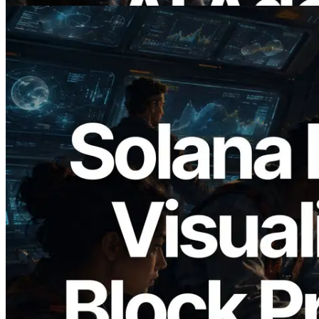
2026.05.24
Validators Solutions, Solana Block
Analyzer'ı Yayınladı — Slot Başına Blok
Üretim Süresi ve Görevli Doğrulayıcı
Görselleştirmesi
Bu makaleyi oku
Daha fazla yükle