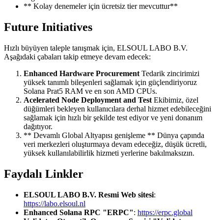
** Kolay denemeler için ücretsiz tier mevcuttur**
Future Initiatives
Hızlı büyüyen taleple tanışmak için, ELSOUL LABO B.V.
Aşağıdaki çabaları takip etmeye devam edecek:
Enhanced Hardware Procurement
Tedarik zincirimizi
yüksek tanımlı bileşenleri sağlamak için güçlendiriyoruz
Solana Prat5 RAM ve en son AMD CPUs.
Acelerated Node Deployment and Test
Ekibimiz, özel
düğümleri bekleyen kullanıcılara derhal hizmet edebileceğini
sağlamak için hızlı bir şekilde test ediyor ve yeni donanım
dağıtıyor.
** Devamlı Global Altyapısı genişleme ** Dünya çapında
veri merkezleri oluşturmaya devam edeceğiz, düşük ücretli,
yüksek kullanılabilirlik hizmeti yerlerine bakılmaksızın.
Faydalı Linkler
ELSOUL LABO B.V. Resmi Web sitesi
:
https://labo.elsoul.nl
Enhanced Solana RPC "ERPC"
:
https://erpc.global