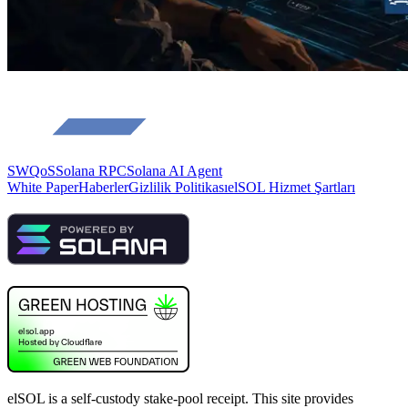
SWQoS
Solana RPC
Solana AI Agent
White Paper
Haberler
Gizlilik Politikası
elSOL Hizmet Şartları
elSOL is a self-custody stake-pool receipt. This site provides