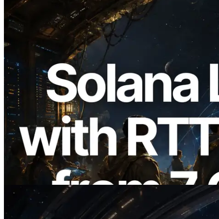
2026.08.05
ERPC, Solana Leader Slot API'yi 7
küresel bölgeden ping ölçümüyle
genişletti — Validators Information API
de yayında
Bu makaleyi oku