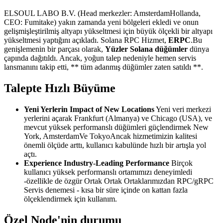
ELSOUL LABO B.V. (Head merkezler: AmsterdamHollanda,
CEO: Fumitake) yakın zamanda yeni bölgeleri ekledi ve onun
gelişmişleştirilmiş altyapı yükseltmesi için büyük ölçekli bir altyapı
yükseltmesi yaptığını açıkladı. Solana RPC Hizmet,
ERPC
.Bu
genişlemenin bir parçası olarak,
Yüzler Solana düğümler
dünya
çapında dağıtıldı. Ancak, yoğun talep nedeniyle hemen servis
lansmanını takip etti, ** tüm adanmış düğümler zaten satıldı **.
Talepte Hızlı Büyüme
Yeni Yerlerin Impact of New Locations
Yeni veri merkezi
yerlerini açarak Frankfurt (Almanya) ve Chicago (USA), ve
mevcut yüksek performanslı düğümleri güçlendirmek New
York, AmsterdamVe TokyoAncak hizmetimizin kalitesi
önemli ölçüde arttı, kullanıcı kabulünde hızlı bir artışla yol
açtı.
Experience Industry-Leading Performance
Birçok
kullanıcı yüksek performanslı ortamımızı deneyimledi
-özellikle de özgür Ortak Ortak Ortaklarımızdan RPC/gRPC
Servis denemesi - kısa bir süre içinde on kattan fazla
ölçeklendirmek için kullanım.
Özel Node'nin durumu