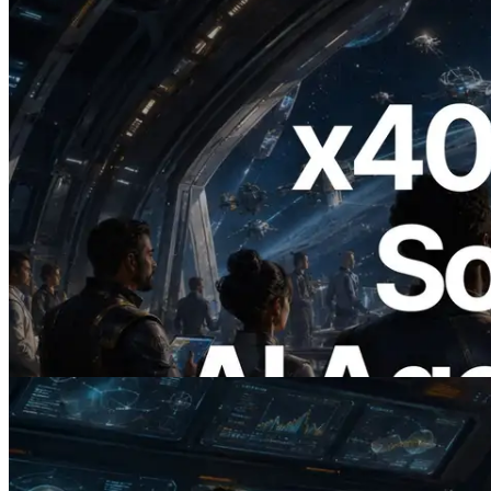
2026.07.04
ERPC x402 destekli Solana RPC'yi
yayınladı — AI agent'ların ihtiyaç
duydukları API'ler için anında ödeme
yaptığı dönem
Bu makaleyi oku