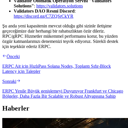
Validator Otomatik Operasyon Servisi "Validators
Solutions"
:
https://validators.solutions
Validators DAO Resmi Discord
:
https://discord.gg/C7ZQSrCkYR
Şu anda yeni kapasitenin mevcut olduğu gibi sizinle iletişime
geçeceğimize dair herhangi bir rahatsızlıktan özür dileriz.
RPC/gRPC Hizmetler mükemmel performansı korur, bu yüzden
özgür katmanlarımızı denemenizi teşvik ediyoruz. Sürekli destek
için teşekkür ederiz ERPC.
Önceki
ERPC Ait için HızlıPass Solana Nodes, Toplantı Sıfır-Block
Latency için Talepler
Sonraki
ERPC Yenile Büyük genişlemeyi Duyuruyor Frankfurt ve Chicago
Bölgeler, Daha Fazla Bir Scalable ve Robust Altyapısına Sahip
Haberler