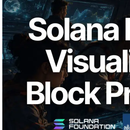
2026.05.24
Validators Solutions, Solana Block
Analyzer'ı Yayınladı — Slot Başına Blok
Üretim Süresi ve Görevli Doğrulayıcı
Görselleştirmesi
Bu makaleyi oku
Daha fazla yükle