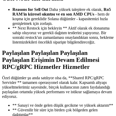
Reasons for Sell Out
Daha yüksek taleplere ek olarak,
Ro5
RAM'in küresel sıkıntısı ve en son AMD CPUs
- hem de
koşma için gereklidir Solana düğümler - kapasitemizi hızla
genişletmek için zorlaştı.
** Next Restock için bekleyin ** Aktif olarak ek donanıma
sahip oluyoruz ve gerekli dağıtım testlerini yapıyoruz. Bir
sonraki restock'un zamanlaması onaylandıktan sonra, bekleme
listemizdekileri öncelikli siparişte bilgilendireceğiz.
Paylaşılan Paylaşılan Paylaşılan
Paylaşılan Erişimin Devam Edilmesi
RPC/gRPC Hizmetler Hizmetler
Özel düğümler şu anda satılıyor olsa da, **Shared RPC/gRPC
Servisler ** tamamen operasyonel olarak kalır. Kapsamlı altyapı
yükseltmelerimiz sayesinde, birçok kullanıcının zaten faydalandığı
paylaşılan ortamda yüksek performans ve istikrar sağlamaya devam
ediyoruz.
** Sanayi ve önde gelen düşük gecikme ve yüksek aktarım**
** Güvenilir bir süre için birden çok bölgeden gelen
dağıtımlar**