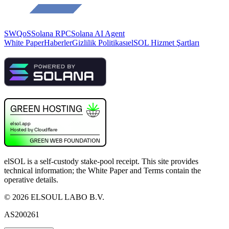
SWQoS
Solana RPC
Solana AI Agent
White Paper
Haberler
Gizlilik Politikası
elSOL Hizmet Şartları
elSOL is a self-custody stake-pool receipt. This site provides
technical information; the White Paper and Terms contain the
operative details.
©
2026
ELSOUL LABO B.V.
AS200261