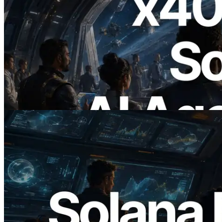
2026.07.04
ERPC x402 destekli Solana RPC'yi
yayınladı — AI agent'ların ihtiyaç
duydukları API'ler için anında ödeme
yaptığı dönem
Bu makaleyi oku