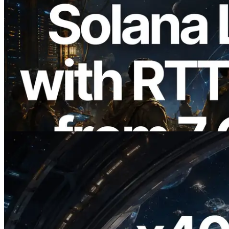
2026.08.05
ERPC, Solana Leader Slot API'yi 7
küresel bölgeden ping ölçümüyle
genişletti — Validators Information API
de yayında
Bu makaleyi oku