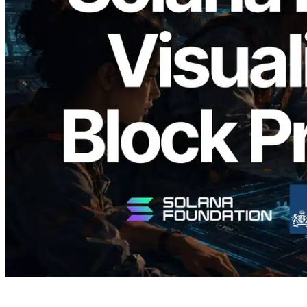
2026.05.24
Validators Solutions, Solana Block
Analyzer'ı Yayınladı — Slot Başına Blok
Üretim Süresi ve Görevli Doğrulayıcı
Görselleştirmesi
Bu makaleyi oku
Daha fazla yükle