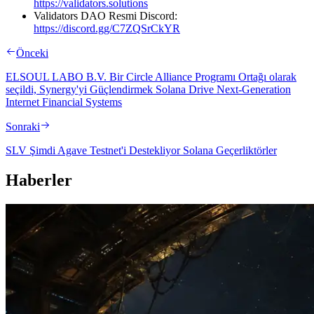
https://validators.solutions
Validators DAO Resmi Discord:
https://discord.gg/C7ZQSrCkYR
Önceki
ELSOUL LABO B.V. Bir Circle Alliance Programı Ortağı olarak
seçildi, Synergy'yi Güçlendirmek Solana Drive Next-Generation
Internet Financial Systems
Sonraki
SLV Şimdi Agave Testnet'i Destekliyor Solana Geçerliktörler
Haberler