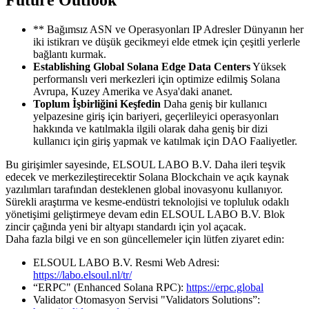
Future Outlook
** Bağımsız ASN ve Operasyonları IP Adresler Dünyanın her
iki istikrarı ve düşük gecikmeyi elde etmek için çeşitli yerlerle
bağlantı kurmak.
Establishing Global Solana Edge Data Centers
Yüksek
performanslı veri merkezleri için optimize edilmiş Solana
Avrupa, Kuzey Amerika ve Asya'daki ananet.
Toplum İşbirliğini Keşfedin
Daha geniş bir kullanıcı
yelpazesine giriş için bariyeri, geçerlileyici operasyonları
hakkında ve katılmakla ilgili olarak daha geniş bir dizi
kullanıcı için giriş yapmak ve katılmak için DAO Faaliyetler.
Bu girişimler sayesinde, ELSOUL LABO B.V. Daha ileri teşvik
edecek ve merkezileştirecektir Solana Blockchain ve açık kaynak
yazılımları tarafından desteklenen global inovasyonu kullanıyor.
Sürekli araştırma ve kesme-endüstri teknolojisi ve topluluk odaklı
yönetişimi geliştirmeye devam edin ELSOUL LABO B.V. Blok
zincir çağında yeni bir altyapı standardı için yol açacak.
Daha fazla bilgi ve en son güncellemeler için lütfen ziyaret edin:
ELSOUL LABO B.V. Resmi Web Adresi:
https://labo.elsoul.nl/tr/
“ERPC" (Enhanced Solana RPC):
https://erpc.global
Validator Otomasyon Servisi "Validators Solutions”: