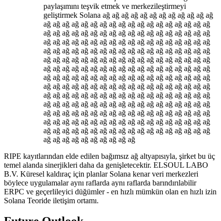
paylaşımını teşvik etmek ve merkezileştirmeyi
geliştirmek Solana ağ ağ ağ ağ ağ ağ ağ ağ ağ ağ ağ ağ
ağ ağ ağ ağ ağ ağ ağ ağ ağ ağ ağ ağ ağ ağ ağ ağ ağ ağ
ağ ağ ağ ağ ağ ağ ağ ağ ağ ağ ağ ağ ağ ağ ağ ağ ağ ağ
ağ ağ ağ ağ ağ ağ ağ ağ ağ ağ ağ ağ ağ ağ ağ ağ ağ ağ
ağ ağ ağ ağ ağ ağ ağ ağ ağ ağ ağ ağ ağ ağ ağ ağ ağ ağ
ağ ağ ağ ağ ağ ağ ağ ağ ağ ağ ağ ağ ağ ağ ağ ağ ağ ağ
ağ ağ ağ ağ ağ ağ ağ ağ ağ ağ ağ ağ ağ ağ ağ ağ ağ ağ
ağ ağ ağ ağ ağ ağ ağ ağ ağ ağ ağ ağ ağ ağ ağ ağ ağ ağ
ağ ağ ağ ağ ağ ağ ağ ağ ağ ağ ağ ağ ağ ağ ağ ağ ağ ağ
ağ ağ ağ ağ ağ ağ ağ ağ ağ ağ ağ ağ ağ ağ ağ ağ ağ ağ
ağ ağ ağ ağ ağ ağ ağ ağ ağ ağ ağ ağ ağ ağ ağ ağ ağ ağ
ağ ağ ağ ağ ağ ağ ağ ağ ağ ağ ağ ağ ağ ağ ağ ağ ağ ağ
ağ ağ ağ ağ ağ ağ ağ ağ ağ ağ ağ ağ ağ ağ ağ ağ ağ ağ
ağ ağ ağ ağ ağ ağ ağ ağ ağ ağ ağ ağ ağ ağ ağ ağ ağ ağ
ağ ağ ağ ağ ağ ağ ağ ağ ağ ağ
RIPE kayıtlarından elde edilen bağımsız ağ altyapısıyla, şirket bu üç
temel alanda sinerjikleri daha da genişletecektir. ELSOUL LABO
B.V. Küresel kaldıraç için planlar Solana kenar veri merkezleri
böylece uygulamalar aynı raflarda aynı raflarda barındırılabilir
ERPC ve geçerlileyici düğümler - en hızlı mümkün olan en hızlı izin
Solana Teoride iletişim ortamı.